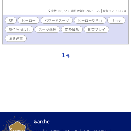
文字数 149,223
最終更新日 2026.1.29
登録日 2021.12.8
SF
ヒーロー
パワードスーツ
ヒーローやられ
リョナ
部位欠損なし
スーツ爆破
変身解除
拘束プレイ
あえぎ声
1
件
&arche