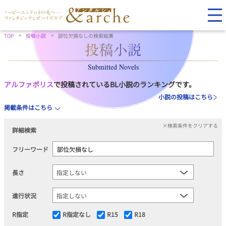
TOP
投稿小説
部位欠損なしの検索結果
Submitted Novels
アルファポリス
で投稿されているBL小説のランキングです。
小説の投稿はこちら
掲載条件はこちら
×検索条件をクリアする
詳細検索
フリーワード
長さ
進行状況
R指定
R指定なし
R15
R18