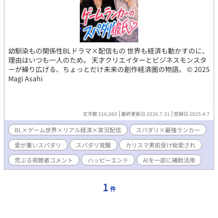
幼馴染もの関係性BLドラマ×配信もの 世界も経済も動かすのに、
理由はいつも一人のため。 天才クリエイターとビジネスモンスタ
ーが繰り広げる、ちょっとだけ未来の創作経済圏の物語。 © 2025
Magi Asahi
文字数 516,060
最終更新日 2026.7.31
登録日 2025.4.7
BL×ゲーム世界×リアル経済×実況配信
スパダリ×最強ランカー
愛が重いスパダリ
スパダリ覚醒
カリスマ男前受け総愛され
荒ぶる視聴者コメント
ハッピーエンド
AIを一部に補助活用
1
件