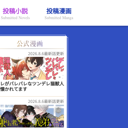
投稿小説
投稿漫画
Submitted Novels
Submitted Manga
2026.8.6最新話更新
レがバレバレなツンデレ猫獣人
懐かれてます
2026.8.6最新話更新