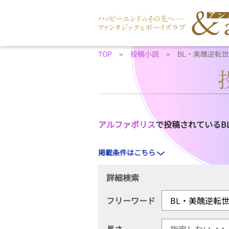
TOP
投稿小説
BL・美醜逆転
アルファポリス
で投稿されているB
掲載条件はこちら
詳細検索
フリーワード
長さ