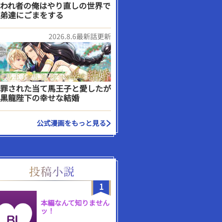
われ者の俺はやり直しの世界で
弟達にごまをする
2026.8.6最新話更新
罪された当て馬王子と愛したが
黒龍陛下の幸せな結婚
公式漫画をもっと見る
1
本編なんて知りません
ッ！