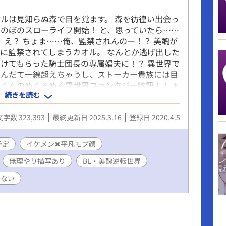
ルは見知らぬ森で目を覚ます。 森を彷徨い出会っ
のぼのスローライフ開始！ と、思っていたら……
 え？ ちょま……俺、監禁されんのー！？ 美醜が
に監禁されてしまうカオル。 なんとか逃げ出した
けてもらった騎士団長の専属娼夫に！？ 異世界で
かんだて一線超えちゃうし、ストーカー貴族には目
くんのめくるめく異世界ファンタジー物語！！ ✳︎
続きを読む
ません！ 病んでる王子・奥手なSランク冒険者の
長・近所の食堂店員・ストーカー貴族・奴隷の半獣
文字数 323,393
最終更新日 2025.3.16
登録日 2020.4.5
などなど。 流されチョロインな主人公カオルくん
ンは予告ないので読む時はご注意を〜 男性妊娠の話
です！ 不定期更新ですがどうぞよろしくお願いし
予定
イケメン✖︎平凡モブ顔
無理やり描写あり
BL・美醜逆転世界
かない