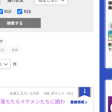
嫌
義
R15
R18
界
断
り
R15
R18
件
1
お気に入り : 3,758
24h.ポイント : 411
り落ちたらイケメンたちに囲わ
書籍情報