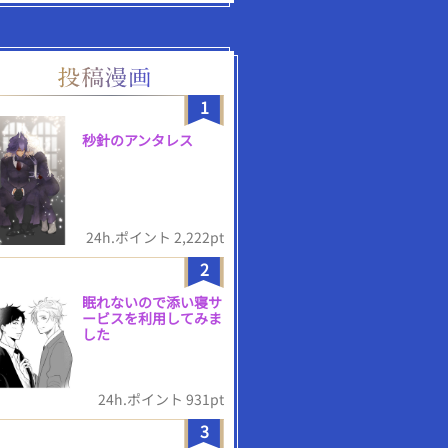
1
秒針のアンタレス
24h.ポイント 2,222pt
2
眠れないので添い寝サ
ービスを利用してみま
した
24h.ポイント 931pt
3