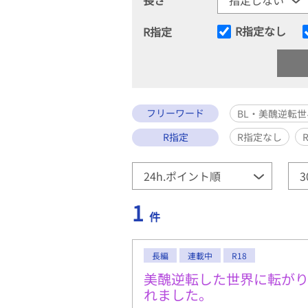
R指定なし
R指定
フリーワード
BL・美醜逆転世
R指定
R指定なし
1
件
長編
連載中
R18
美醜逆転した世界に転が
れました。