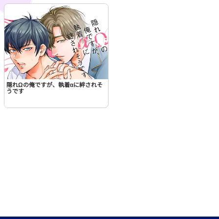
隠れΩの俺ですが、執着αに絆されそ
うです