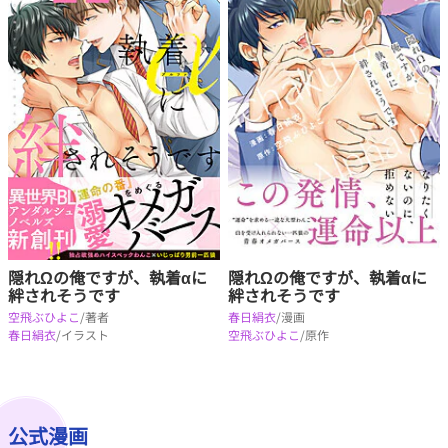
隠れΩの俺ですが、執着αに
隠れΩの俺ですが、執着αに
絆されそうです
絆されそうです
春日絹衣
/漫画
空飛ぶひよこ
/著者
空飛ぶひよこ
/原作
春日絹衣
/イラスト
公式漫画