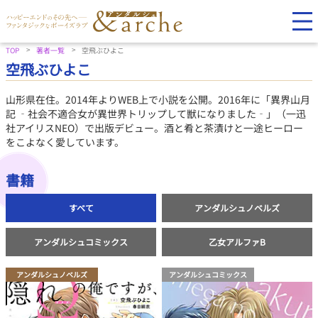
TOP
著者一覧
空飛ぶひよこ
空飛ぶひよこ
山形県在住。2014年よりWEB上で小説を公開。2016年に「異界山月
記 ‐社会不適合女が異世界トリップして獣になりました‐」（一迅
社アイリスNEO）で出版デビュー。酒と肴と茶漬けと一途ヒーロー
をこよなく愛しています。
書籍
すべて
アンダルシュノベルズ
アンダルシュコミックス
乙女アルファB
アンダルシュノベルズ
アンダルシュコミックス