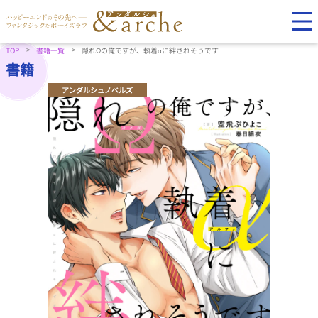
TOP
書籍一覧
隠れΩの俺ですが、執着αに絆されそうです
書籍
アンダルシュノベルズ