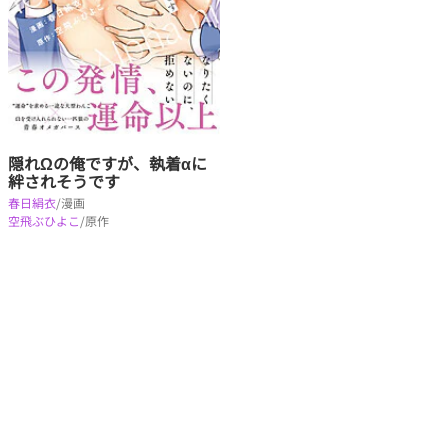
隠れΩの俺ですが、執着αに
絆されそうです
春日絹衣
/漫画
空飛ぶひよこ
/原作