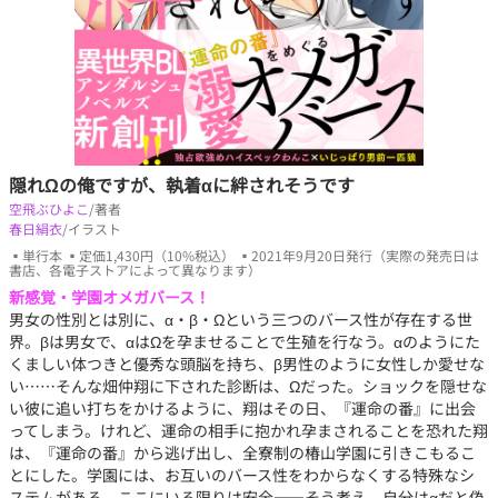
隠れΩの俺ですが、執着αに絆されそうです
空飛ぶひよこ
/著者
春日絹衣
/イラスト
▪単行本 ▪定価1,430円（10%税込） ▪2021年9月20日発行（実際の発売日は
書店、各電子ストアによって異なります）
新感覚・学園オメガバース！
男女の性別とは別に、α・β・Ωという三つのバース性が存在する世
界。βは男女で、αはΩを孕ませることで生殖を行なう。αのようにた
くましい体つきと優秀な頭脳を持ち、β男性のように女性しか愛せな
い……そんな畑仲翔に下された診断は、Ωだった。ショックを隠せな
い彼に追い打ちをかけるように、翔はその日、『運命の番』に出会
ってしまう。けれど、運命の相手に抱かれ孕まされることを恐れた翔
は、『運命の番』から逃げ出し、全寮制の椿山学園に引きこもるこ
とにした。学園には、お互いのバース性をわからなくする特殊なシ
ステムがある。ここにいる限りは安全――そう考え、自分はαだと偽