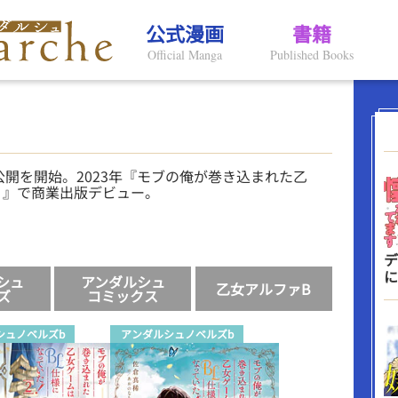
公式漫画
書籍
Official Manga
Published Books
び公開を開始。2023年『モブの俺が巻き込まれた乙
！』で商業出版デビュー。
デ
に
シュ
アンダルシュ
乙女アルファB
ズ
コミックス
シュノベルズb
アンダルシュノベルズb