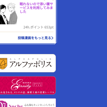
眠れないので添い寝サ
ービスを利用してみま
した
24h.ポイント 653pt
投稿漫画をもっと見る