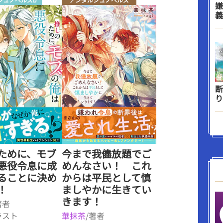
嫌
義
断
り
ために、モブ
今まで我儘放題でご
悪役令息に成
めんなさい！ これ
ることに決め
からは平民として慎
！
ましやかに生きてい
きます！
著者
ラスト
華抹茶
/著者