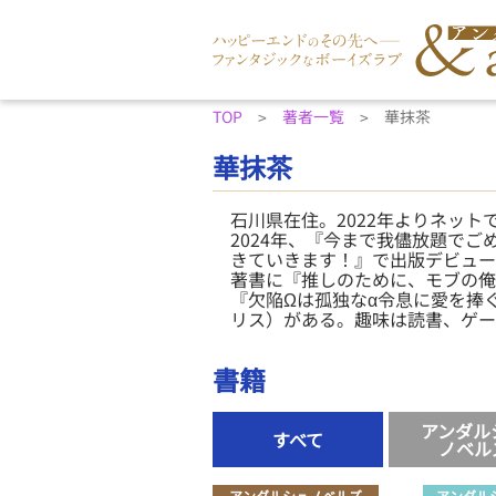
TOP
著者一覧
華抹茶
華抹茶
石川県在住。2022年よりネット
2024年、『今まで我儘放題でご
きていきます！』で出版デビュー
著書に『推しのために、モブの俺
『欠陥Ωは孤独なα令息に愛を捧
リス）がある。趣味は読書、ゲー
書籍
アンダル
すべて
ノベル
アンダルシュノベルズ
アンダル