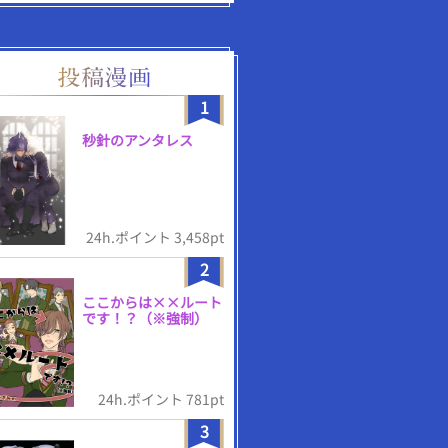
1
秒針のアンタレス
24h.ポイント 3,458pt
2
ここからは××ルート
です！？（※強制）
24h.ポイント 781pt
3