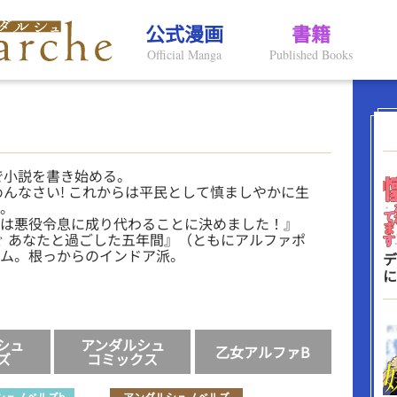
公式漫画
書籍
Official Manga
Published Books
で小説を書き始める。
めんなさい! これからは平民として慎ましやかに生
。
は悪役令息に成り代わることに決めました！』
ぐ あなたと過ごした五年間』（ともにアルファポ
ム。根っからのインドア派。
デ
に
シュ
アンダルシュ
乙女アルファB
ズ
コミックス
シュノベルズb
アンダルシュノベルズ