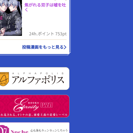
焦がれる双子は嘘を吐
く
24h.ポイント 753pt
投稿漫画をもっと見る