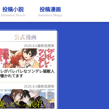
投稿小説
投稿漫画
Submitted Novels
Submitted Manga
2026.8.6最新話更新
レがバレバレなツンデレ猫獣人
懐かれてます
2026.8.6最新話更新