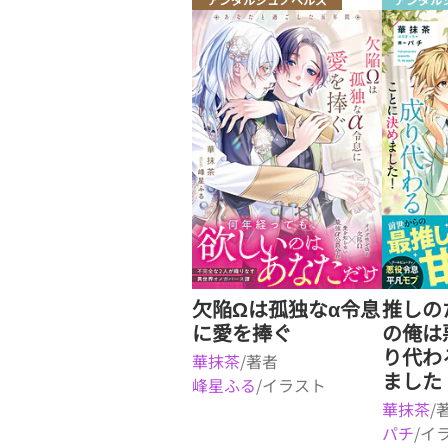
欠陥Ωは孤独なα令息
推しの
に愛を捧ぐ
の俺は
り代わ
華抹茶
/著者
ました
峰星ふる
/イラスト
華抹茶
/
パチ
/イ