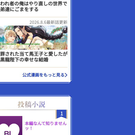
われ者の俺はやり直しの世界で
弟達にごまをする
2026.8.6最新話更新
罪された当て馬王子と愛したが
黒龍陛下の幸せな結婚
公式漫画をもっと見る
1
本編なんて知りません
ッ！