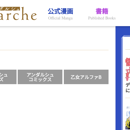
公式漫画
書籍
Official Manga
Published Books
シュ
アンダルシュ
乙女アルファB
ズ
コミックス
デ
に