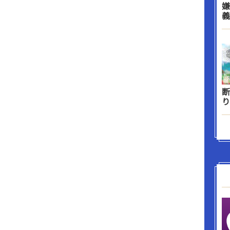
嫌
義
断
り