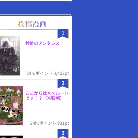
1
秒針のアンタレス
24h.ポイント 3,402pt
2
ここからは××ルート
です！？（※強制）
24h.ポイント 931pt
3