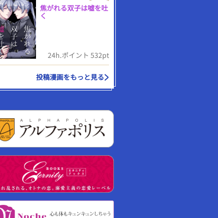
焦がれる双子は嘘を吐
く
24h.ポイント 532pt
投稿漫画をもっと見る