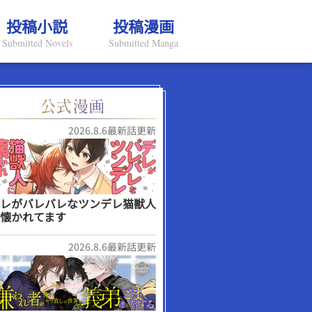
投稿小説
投稿漫画
Submitted Novels
Submitted Manga
2026.8.6最新話更新
レがバレバレなツンデレ猫獣人
懐かれてます
2026.8.6最新話更新