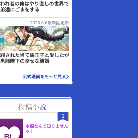
われ者の俺はやり直しの世界で
弟達にごまをする
2026.8.6最新話更新
罪された当て馬王子と愛したが
黒龍陛下の幸せな結婚
公式漫画をもっと見る
1
本編なんて知りません
ッ！