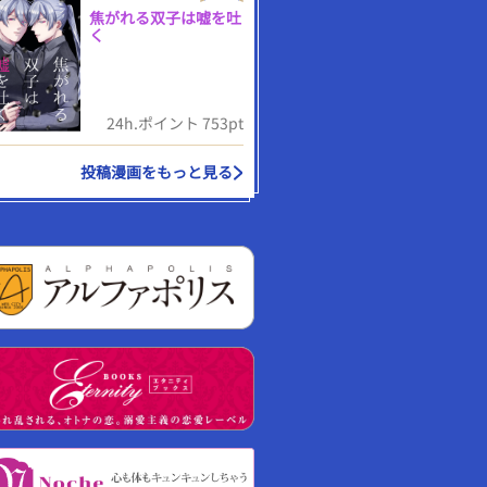
焦がれる双子は嘘を吐
く
24h.ポイント 753pt
投稿漫画をもっと見る