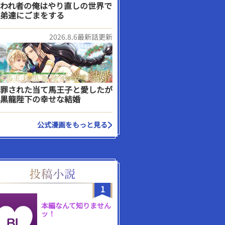
われ者の俺はやり直しの世界で
弟達にごまをする
2026.8.6最新話更新
罪された当て馬王子と愛したが
黒龍陛下の幸せな結婚
公式漫画をもっと見る
1
本編なんて知りません
ッ！