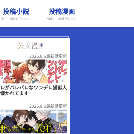
投稿小説
投稿漫画
Submitted Novels
Submitted Manga
2026.8.6最新話更新
レがバレバレなツンデレ猫獣人
懐かれてます
2026.8.6最新話更新