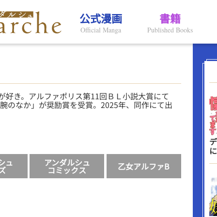
公式漫画
書籍
Official Manga
Published Books
が好き。アルファポリス第11回ＢＬ小説大賞にて
腕のなか」が奨励賞を受賞。2025年、同作にて出
デ
に
シュ
アンダルシュ
乙女アルファB
ズ
コミックス