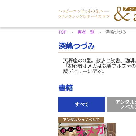
TOP
著者一覧
深嶋つづみ
深嶋つづみ
天秤座のO型。散歩と読書、珈琲
「初心者オメガは執着アルファの
版デビューに至る。
書籍
アンダル
すべて
ノベル
アンダルシュノベルズ