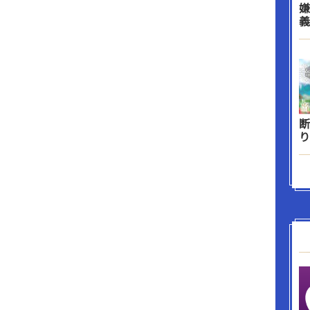
嫌
義
断
り