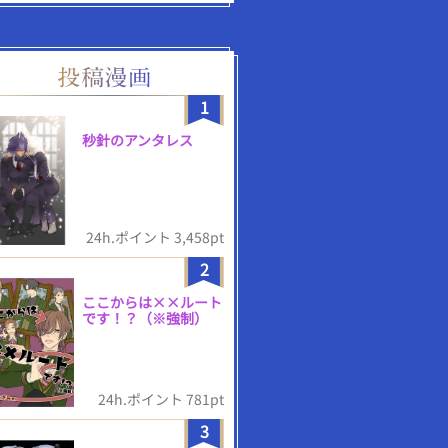
1
秒針のアンタレス
24h.ポイント 3,458pt
2
ここからは××ルート
です！？（※強制）
24h.ポイント 781pt
3