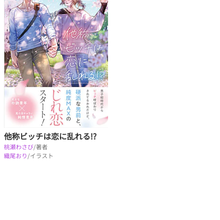
他称ビッチは恋に乱れる!?
桃瀬わさび
/著者
織尾おり
/イラスト