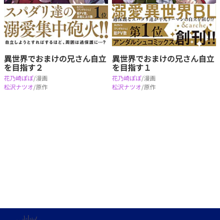
異世界でおまけの兄さん自立
異世界でおまけの兄さん自立
を目指す２
を目指す１
花乃崎ぽぽ
/漫画
花乃崎ぽぽ
/漫画
松沢ナツオ
/原作
松沢ナツオ
/原作