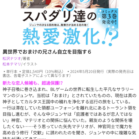
異世界でおまけの兄さん自立を目指す６
松沢ナツオ
/著者
松本テマリ
/イラスト
▪単行本 ▪定価1,540円（10%税込） ▪2024年5月20日発行（実際の発売日は
書店、各電子ストアによって異なります）
新たな恋人候補も、超過保護!?
神子召喚に巻き込まれ、BLゲームの世界に転生した平凡なサラリー
マンのジュンヤ。当初は「おまけ」とされていたものの、現在は真の
神子としてカルタス王国中の穢れを浄化する巡行の旅をしている。
一行は滞在していた領都ユーフォーンを離れ北にあるトーラント領を
目指し進むが、そんな中ジュンヤは「庇護者ではあるが恋人ではな
い」神官、マテリオとの関係に悩んでいた。親友のような関係を壊
したくない……そう思っていた矢先マテリオが、神官同士で魔力を
高め合う修行「交歓」に誘われたのを聞き、ジュンヤの中に複雑な気
持ちが湧いてきて……