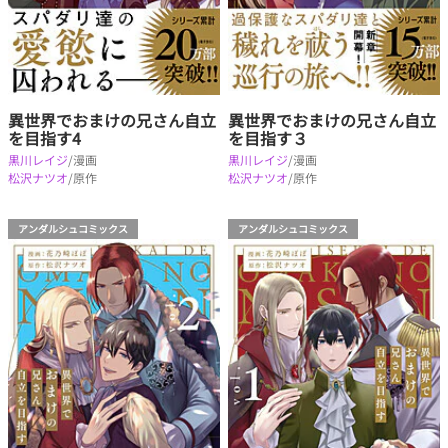
異世界でおまけの兄さん自立
異世界でおまけの兄さん自立
を目指す4
を目指す３
黒川レイジ
/漫画
黒川レイジ
/漫画
松沢ナツオ
/原作
松沢ナツオ
/原作
アンダルシュコミックス
アンダルシュコミックス