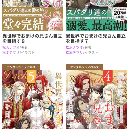
異世界でおまけの兄さん自立
異世界でおまけの兄さん自立
を目指す８
を目指す７
松沢ナツオ
/著者
松沢ナツオ
/著者
松本テマリ
/イラスト
松本テマリ
/イラスト
アンダルシュノベルズ
アンダルシュノベルズ