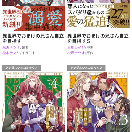
異世界でおまけの兄さん自立
異世界でおまけの兄さん自立
を目指す５
を目指す
黒川レイジ
/漫画
松沢ナツオ
/著者
松沢ナツオ
/原作
松本テマリ
/イラスト
アンダルシュコミックス
アンダルシュコミックス