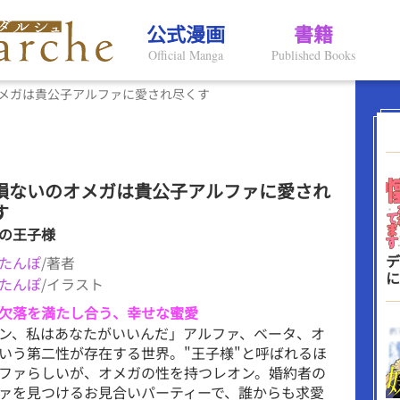
公式漫画
書籍
Official Manga
Published Books
メガは貴公子アルファに愛され尽くす
損ないのオメガは貴公子アルファに愛され
す
の王子様
デ
たんぽ
/著者
に
たんぽ
/イラスト
欠落を満たし合う、幸せな蜜愛
ン、私はあなたがいいんだ」アルファ、ベータ、オ
いう第二性が存在する世界。"王子様"と呼ばれるほ
ファらしいが、オメガの性を持つレオン。婚約者の
ァを見つけるお見合いパーティーで、誰からも求愛