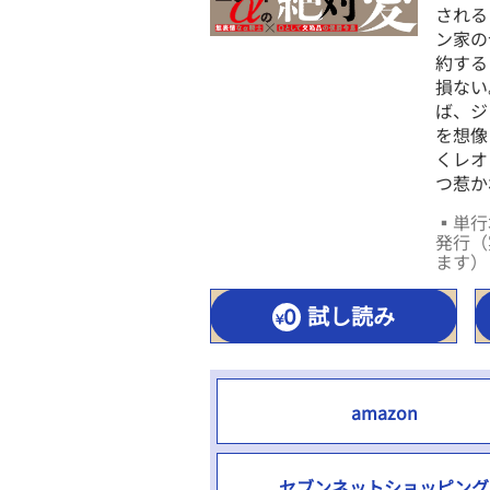
される
ン家の
約する
損ない
ば、ジ
を想像
くレオ
つ惹か
▪単行本
発行（
ます）
試し読み
amazon
セブンネットショッピング