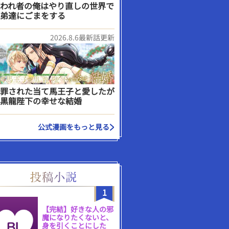
われ者の俺はやり直しの世界で
弟達にごまをする
2026.8.6最新話更新
罪された当て馬王子と愛したが
黒龍陛下の幸せな結婚
公式漫画をもっと見る
1
【完結】好きな人の邪
魔になりたくないと、
身を引くことにした