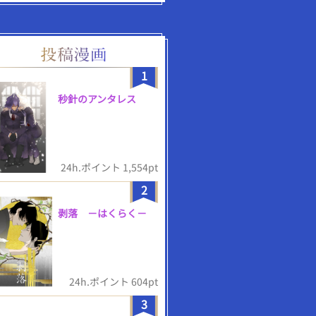
1
秒針のアンタレス
24h.ポイント 1,554pt
2
剥落 －はくらく－
24h.ポイント 604pt
3