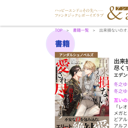
TOP
書籍一覧
出来損ないのオ
書籍
アンダルシュノベルズ
出来
尽く
エデン
冬之ゆ
冬之ゆ
互いの
「レオ
メガと
どアル
アルフ