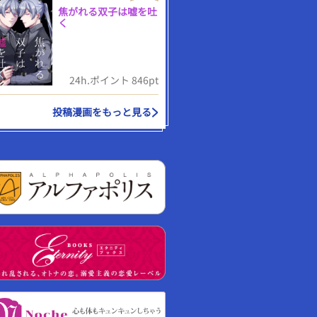
焦がれる双子は嘘を吐
く
24h.ポイント 846pt
投稿漫画をもっと見る