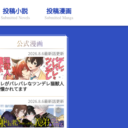
投稿小説
投稿漫画
Submitted Novels
Submitted Manga
2026.8.6最新話更新
レがバレバレなツンデレ猫獣人
懐かれてます
2026.8.6最新話更新