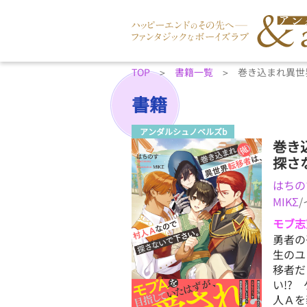
TOP
書籍一覧
巻き込まれ異世
書籍
アンダルシュノベルズb
巻き
探さ
はちの
MIKΣ
モブ志
勇者の
生のユ
移者だ
い!?
人Ａを