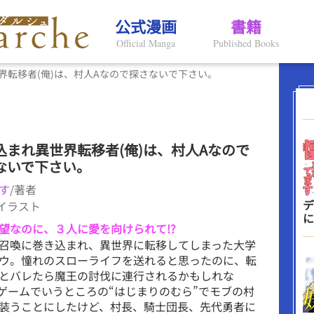
公式漫画
書籍
Official Manga
Published Books
界転移者(俺)は、村人Aなので探さないで下さい。
込まれ異世界転移者(俺)は、村人Aなので
ないで下さい。
す
/著者
デ
/イラスト
に
望なのに、３人に愛を向けられて!?
召喚に巻き込まれ、異世界に転移してしまった大学
ウ。憧れのスローライフを送れると思ったのに、転
とバレたら魔王の討伐に連行されるかもしれな
 ゲームでいうところの“はじまりのむら”でモブの村
装うことにしたけど、村長、騎士団長、先代勇者に