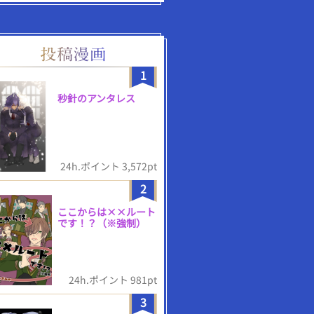
1
秒針のアンタレス
24h.ポイント 3,572pt
2
ここからは××ルート
です！？（※強制）
24h.ポイント 981pt
3