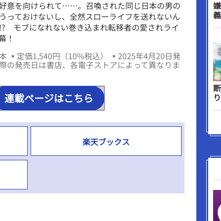
好意を向けられて……。召喚された同じ日本の男の
嫌
義
うっておけないし、全然スローライフを送れないん
!? モブになれない巻き込まれ転移者の愛されライ
幕！
 ▪定価1,540円（10%税込） ▪2025年4月20日発
際の発売日は書店、各電子ストアによって異なりま
断
連載ページはこちら
り
楽天ブックス