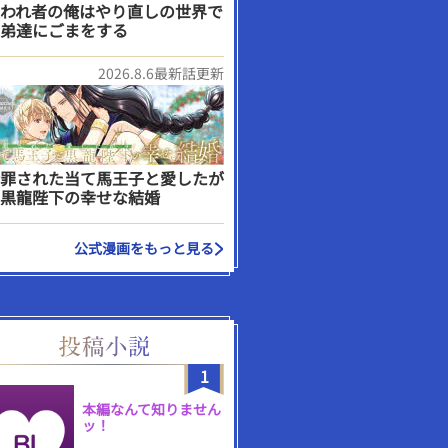
われ者の俺はやり直しの世界で
弟達にごまをする
2026.8.6最新話更新
罪された当て馬王子と愛したが
黒龍陛下の幸せな結婚
公式漫画をもっと見る
1
本編なんて知りません
ッ！