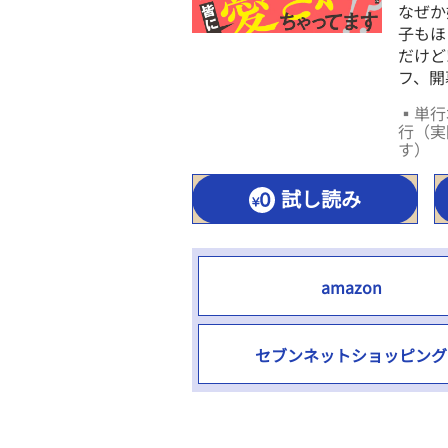
なぜか
子もほ
だけど
フ、開
▪単行本
行（実
す）
試し読み
amazon
セブンネットショッピング