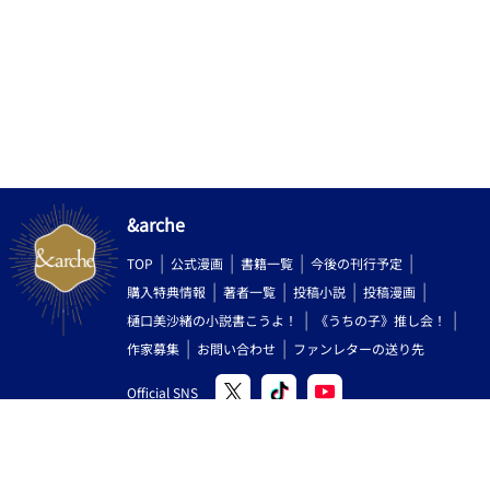
&arche
TOP
公式漫画
書籍一覧
今後の刊行予定
購入特典情報
著者一覧
投稿小説
投稿漫画
樋口美沙緒の小説書こうよ！
《うちの子》推し会！
作家募集
お問い合わせ
ファンレターの送り先
Official SNS
Copyright (C) 2000-2026 AlphaPolis Co.,Ltd. All Rights Reserved.