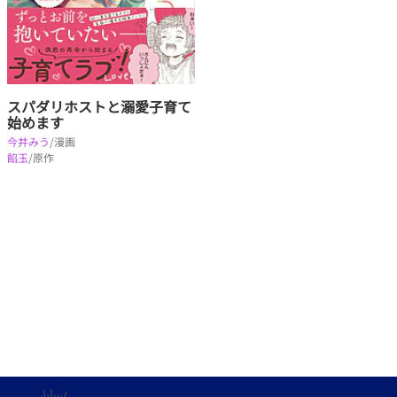
スパダリホストと溺愛子育て
始めます
今井みう
/漫画
餡玉
/原作