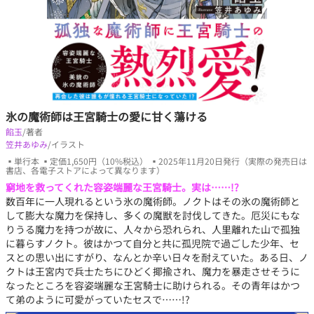
氷の魔術師は王宮騎士の愛に甘く蕩ける
餡玉
/著者
笠井あゆみ
/イラスト
▪単行本 ▪定価1,650円（10%税込） ▪2025年11月20日発行（実際の発売日は
書店、各電子ストアによって異なります）
窮地を救ってくれた容姿端麗な王宮騎士。実は……!?
数百年に一人現れるという氷の魔術師。ノクトはその氷の魔術師と
して膨大な魔力を保持し、多くの魔獣を討伐してきた。厄災にもな
りうる魔力を持つが故に、人々から恐れられ、人里離れた山で孤独
に暮らすノクト。彼はかつて自分と共に孤児院で過ごした少年、セ
スとの思い出にすがり、なんとか辛い日々を耐えていた。ある日、ノ
クトは王宮内で兵士たちにひどく揶揄され、魔力を暴走させそうに
なったところを容姿端麗な王宮騎士に助けられる。その青年はかつ
て弟のように可愛がっていたセスで……!?