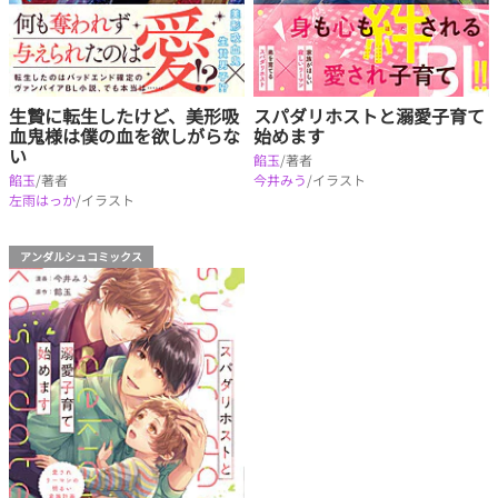
生贄に転生したけど、美形吸
スパダリホストと溺愛子育て
血鬼様は僕の血を欲しがらな
始めます
い
餡玉
/著者
餡玉
/著者
今井みう
/イラスト
左雨はっか
/イラスト
アンダルシュコミックス