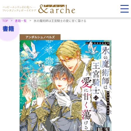
TOP
書籍一覧
氷の魔術師は王宮騎士の愛に甘く蕩ける
書籍
アンダルシュノベルズ