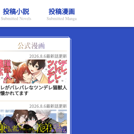
投稿小説
投稿漫画
Submitted Novels
Submitted Manga
2026.8.6最新話更新
レがバレバレなツンデレ猫獣人
懐かれてます
2026.8.6最新話更新