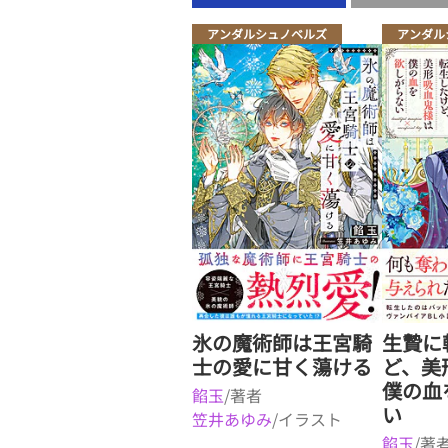
アンダルシュノベルズ
アンダル
氷の魔術師は王宮騎
生贄に
士の愛に甘く蕩ける
ど、美
僕の血
餡玉
/著者
い
笠井あゆみ
/イラスト
餡玉
/著