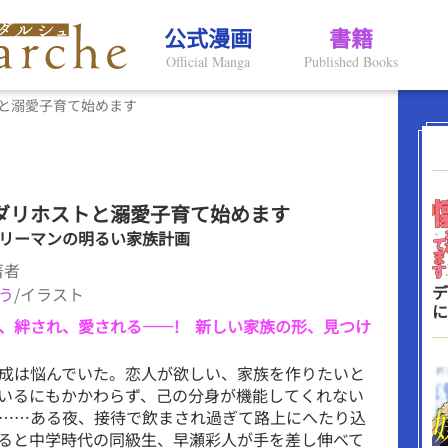
公式漫画
書籍
Official Manga
Published Books
と溺愛子育て始めます
ダリホストと溺愛子育て始めます
リーマンの明るい家族計画
著者
デ
う
/イラスト
に
、絆され、愛される――! 新しい家族の形、見つけ
成は悩んでいた。恋人が欲しい、家族を作りたいと
いるにもかかわらず、己の分身が機能してくれない
……ある夜、接待で飲まされ過ぎて路上にへたり込
ると中学時代の同級生、早瀬彩人が手を差し伸べて