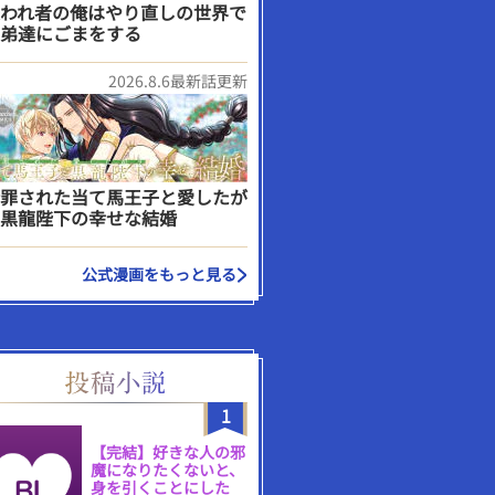
われ者の俺はやり直しの世界で
弟達にごまをする
2026.8.6最新話更新
罪された当て馬王子と愛したが
黒龍陛下の幸せな結婚
公式漫画をもっと見る
1
【完結】好きな人の邪
魔になりたくないと、
身を引くことにした