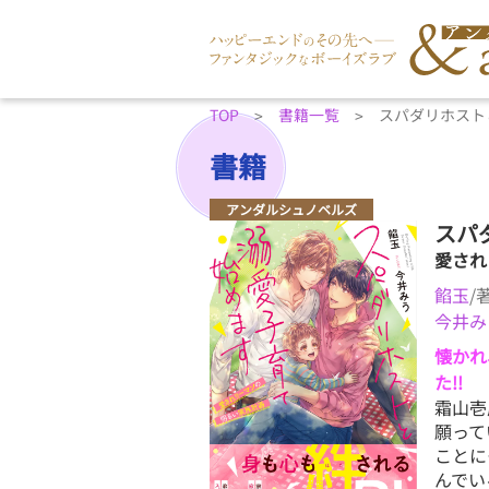
TOP
書籍一覧
スパダリホスト
書籍
アンダルシュノベルズ
スパ
愛され
餡玉
/
今井み
懐かれ
た!!
霜山壱
願って
ことに
んでい