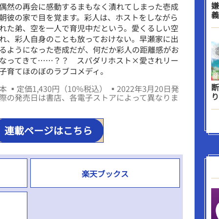
嫌
偶然の再会に感動するまもなく潰れてしまった壱成
義
朝彼の家で目を覚ます。彩人は、ホストをしながら
れた弟、空を一人で育児中だという。愛くるしい空
れ、彩人自身のことも放っておけない。早瀬家に出
るようになった壱成だが、何だか彩人の距離感がお
なってきて……？？ スパダリホスト×愛されリー
子育てほのぼのラブコメディ。
断
 ▪定価1,430円（10%税込） ▪2022年3月20日発
り
際の発売日は書店、各電子ストアによって異なりま
連載ページはこちら
楽天ブックス