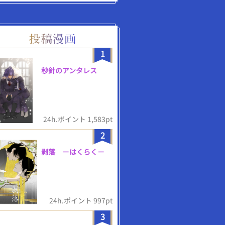
1
秒針のアンタレス
24h.ポイント 1,583pt
2
剥落 －はくらく－
24h.ポイント 997pt
3