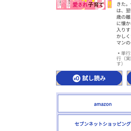
きた。
は、翌
歳の離
に懐か
入りす
かしく
マンの
▪単行本
行（実
す）
試し読み
amazon
セブンネットショッピング