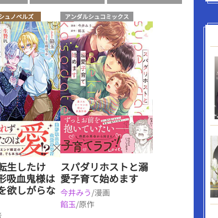
シュノベルズ
アンダルシュコミックス
転生したけ
スパダリホストと溺
形吸血鬼様は
愛子育て始めます
を欲しがらな
今井みう
/漫画
餡玉
/原作
者