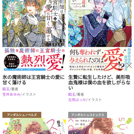
氷の魔術師は王宮騎士の愛に
生贄に転生したけど、美形吸
甘く蕩ける
血鬼様は僕の血を欲しがらな
い
餡玉
/著者
笠井あゆみ
/イラスト
餡玉
/著者
左雨はっか
/イラスト
アンダルシュノベルズ
アンダルシュコミックス