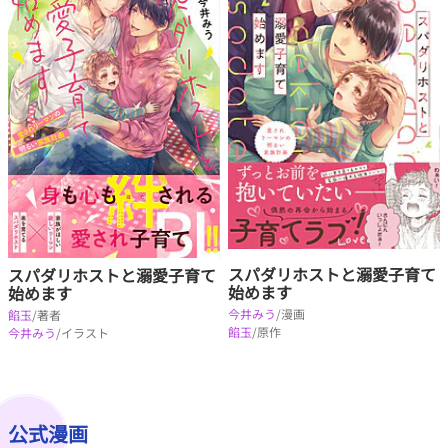
スパダリホストと溺愛子育て
スパダリホストと溺愛子育て
始めます
始めます
今井みう
/漫画
餡玉
/著者
餡玉
/原作
今井みう
/イラスト
公式漫画