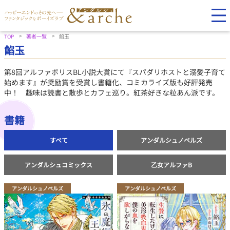
TOP
著者一覧
餡玉
餡玉
第8回アルファポリスBL小説大賞にて『スパダリホストと溺愛子育て
始めます』が奨励賞を受賞し書籍化、コミカライズ版も好評発売
中！ 趣味は読書と散歩とカフェ巡り。紅茶好きな粒あん派です。
書籍
すべて
アンダルシュノベルズ
アンダルシュコミックス
乙女アルファB
アンダルシュノベルズ
アンダルシュノベルズ