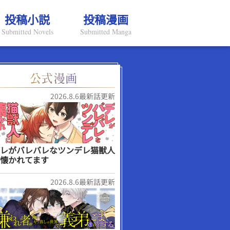
投稿小説
投稿漫画
Submitted Novels
Submitted Manga
2026.8.6最新話更新
レがバレバレなツンデレ猫獣人
懐かれてます
2026.8.6最新話更新