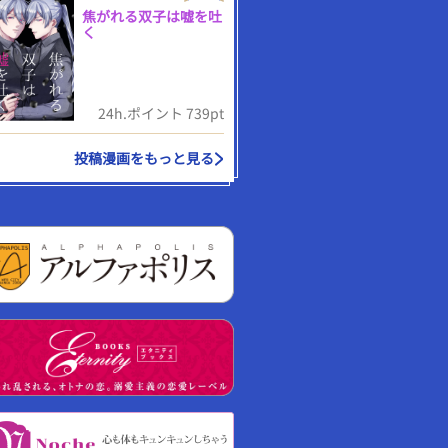
焦がれる双子は嘘を吐
く
24h.ポイント 739pt
投稿漫画をもっと見る