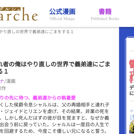
公式漫画
書籍
Official Manga
Published Books
やり直しの世界で義弟達にごまをする１
れ者の俺はやり直しの世界で義弟達にごま
る１
ナ
/漫画
デ
原作
に
りの先に待つ、義弟達からの執着愛
くした侯爵令息シャルルは、父の再婚相手と連れ子
・ジェイドとリエンを虐げ、その結果、非業の死を
。しかし死んだはずの彼が目を覚ますと、なぜか義
出会う前に戻っていた。シャルルは一度目の人生で
を回避するため、今度こそ優しい兄になると誓う。