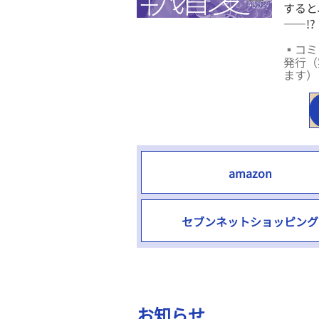
すると
――!?
▪コミ
発行（
ます）
amazon
セブンネットショッピング
お知らせ