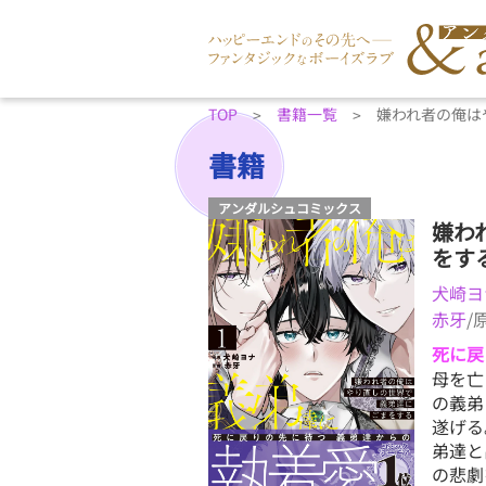
TOP
書籍一覧
嫌われ者の俺は
書籍
アンダルシュコミックス
嫌わ
をす
犬崎ヨ
赤牙
/
死に戻
母を亡
の義弟
遂げる
弟達と
の悲劇