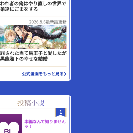
われ者の俺はやり直しの世界で
弟達にごまをする
2026.8.6最新話更新
罪された当て馬王子と愛したが
黒龍陛下の幸せな結婚
公式漫画をもっと見る
1
本編なんて知りません
ッ！