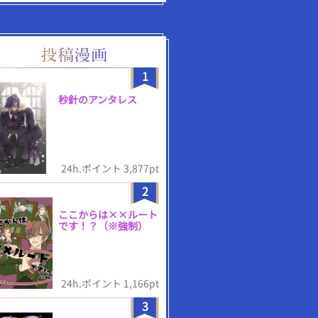
1
秒針のアンタレス
24h.ポイント 3,877pt
2
ここからは××ルート
です！？（※強制）
24h.ポイント 1,166pt
3