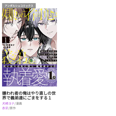
アンダルシュコミックス
嫌われ者の俺はやり直しの世
界で義弟達にごまをする１
犬崎ヨナ
/漫画
赤牙
/原作