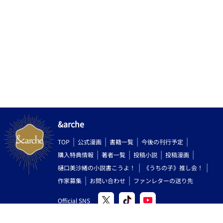
&arche
TOP
公式漫画
書籍一覧
今後の刊行予定
購入特典情報
著者一覧
投稿小説
投稿漫画
樋口美沙緒の小説書こうよ！
《うちの子》推し会！
作家募集
お問い合わせ
ファンレターの送り先
Official SNS