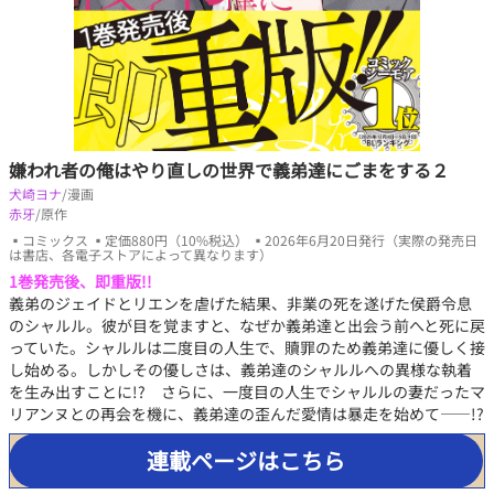
嫌われ者の俺はやり直しの世界で義弟達にごまをする２
犬崎ヨナ
/漫画
赤牙
/原作
▪コミックス ▪定価880円（10%税込） ▪2026年6月20日発行（実際の発売日
は書店、各電子ストアによって異なります）
1巻発売後、即重版!!
義弟のジェイドとリエンを虐げた結果、非業の死を遂げた侯爵令息
のシャルル。彼が目を覚ますと、なぜか義弟達と出会う前へと死に戻
っていた。シャルルは二度目の人生で、贖罪のため義弟達に優しく接
し始める。しかしその優しさは、義弟達のシャルルへの異様な執着
を生み出すことに!? さらに、一度目の人生でシャルルの妻だったマ
リアンヌとの再会を機に、義弟達の歪んだ愛情は暴走を始めて――!?
連載ページはこちら