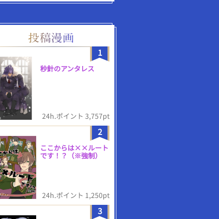
1
秒針のアンタレス
24h.ポイント 3,757pt
2
ここからは××ルート
です！？（※強制）
24h.ポイント 1,250pt
3