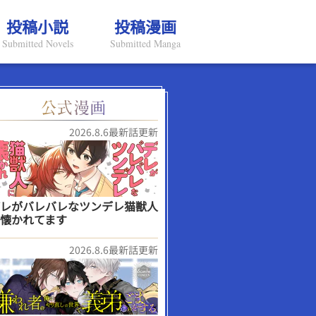
投稿小説
投稿漫画
Submitted Novels
Submitted Manga
2026.8.6最新話更新
レがバレバレなツンデレ猫獣人
懐かれてます
2026.8.6最新話更新