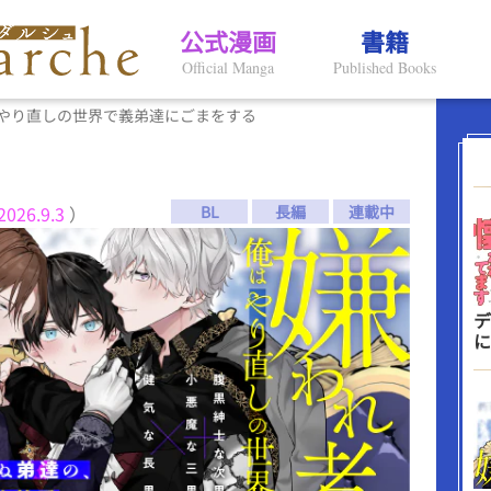
公式漫画
書籍
Official Manga
Published Books
やり直しの世界で義弟達にごまをする
2026.9.3
）
BL
長編
連載中
デ
に