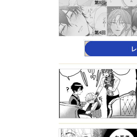
第8回
第4回
レ