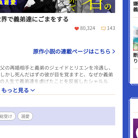
嫌
義
世界で義弟達にごまをする
80,324
143
原作小説の連載ページはこちら
断
り
父の再婚相手と義弟のジェイドとリエンを冷遇し、
しかし死んだはずの彼が目を覚ますと、なぜか義弟
の人生で義弟達を虐げたことを反省したシャルル
ため、優しい兄になると誓う。すると二人に溺愛さ
もっと見る
総受け
溺愛