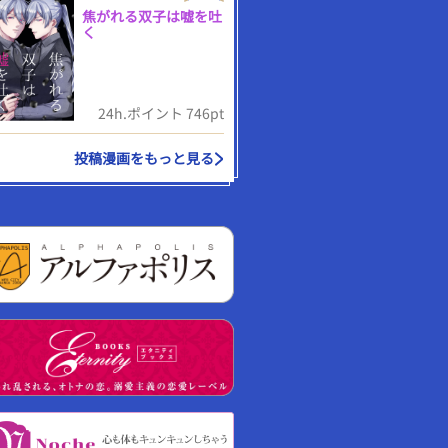
焦がれる双子は嘘を吐
く
24h.ポイント 746pt
投稿漫画をもっと見る