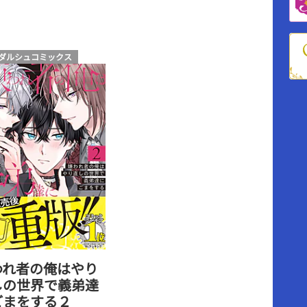
ダルシュコミックス
われ者の俺はやり
しの世界で義弟達
ごまをする２