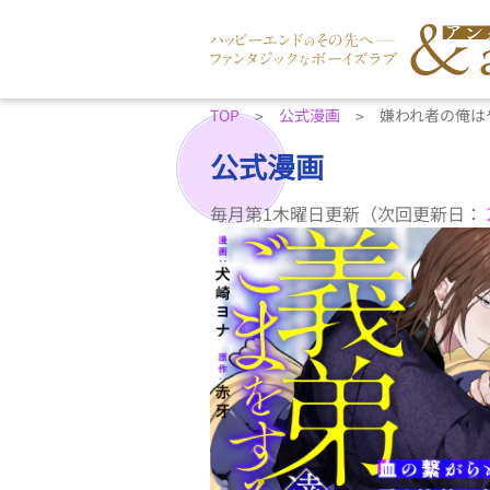
TOP
公式漫画
嫌われ者の俺は
公式漫画
毎月第1木曜日更新
（次回更新日：