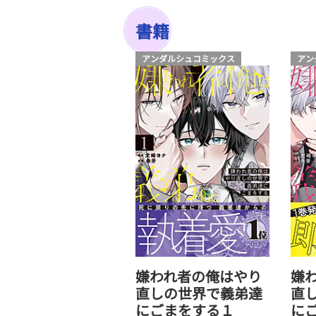
書籍
アンダルシュコミックス
アン
嫌われ者の俺はやり
嫌
直しの世界で義弟達
直
にごまをする１
に