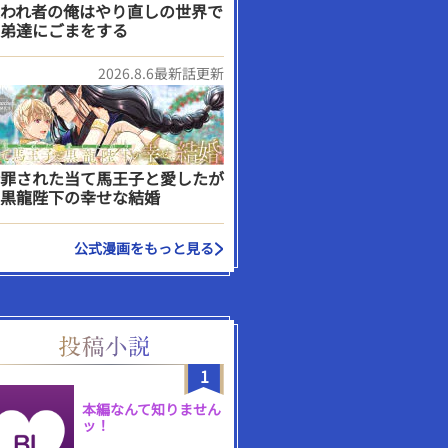
われ者の俺はやり直しの世界で
弟達にごまをする
2026.8.6最新話更新
罪された当て馬王子と愛したが
黒龍陛下の幸せな結婚
公式漫画をもっと見る
1
本編なんて知りません
ッ！