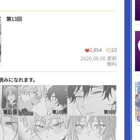
第13回
2,854
10
2026.08.06 更新
無料
お読みになれます。
この話を読む
コメントを見る
第11回
第10回
第9回