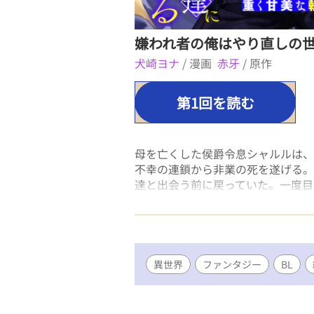
嫌われ者の俺はやり直しの
犬崎ヨナ
/ 漫画
赤牙
/ 原作
第1回を読む
母を亡くした侯爵令息シャルルは、
不幸の連鎖から非業の死を遂げる。
達と出会う前に戻っていた。一度目
は、二度目は悲惨な結末を迎えない
れるようになり――？
異世界
ファンタジー
BL