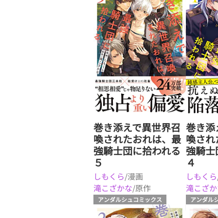
巻き添えで異世界召
巻き添
喚されたおれは、最
喚され
強騎士団に拾われる
強騎士
５
４
しもくら
/漫画
しもくら
滝こざかな
/原作
滝こざか
アンダルシュコミックス
アンダル