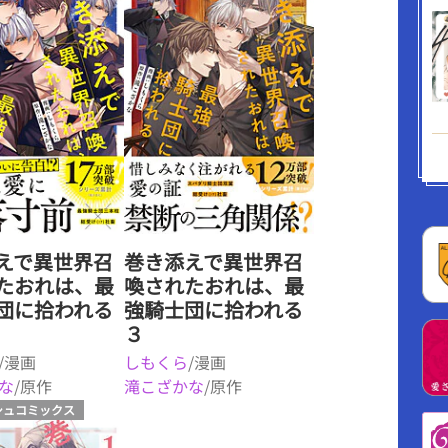
えで異世界召
巻き添えで異世界召
たおれは、最
喚されたおれは、最
団に拾われる
強騎士団に拾われる
３
/漫画
しもくら
/漫画
な
/原作
滝こざかな
/原作
シュコミックス