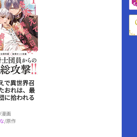
えで異世界召
たおれは、最
団に拾われる
/漫画
な
/原作