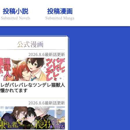
投稿小説
投稿漫画
Submitted Novels
Submitted Manga
2026.8.6最新話更新
レがバレバレなツンデレ猫獣人
懐かれてます
2026.8.6最新話更新