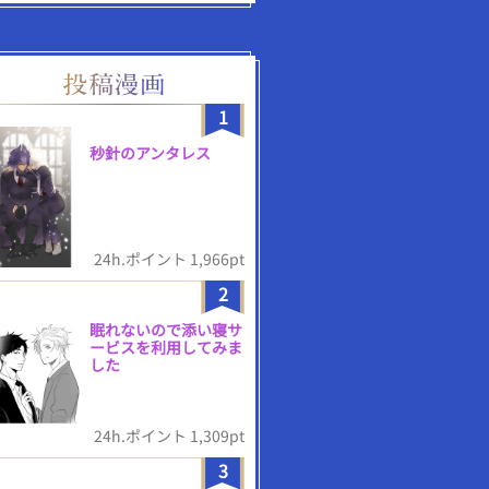
1
秒針のアンタレス
24h.ポイント 1,966pt
2
眠れないので添い寝サ
ービスを利用してみま
した
24h.ポイント 1,309pt
3