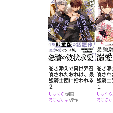
巻き添えで異世界召
巻き添
喚されたおれは、最
喚され
強騎士団に拾われる
強騎士
２
１
しもくら
/漫画
しもくら
滝こざかな
/原作
滝こざか