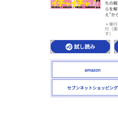
ちの親
らを解
え"か
▪単行本
行（実
す）
試し読み
amazon
セブンネットショッピング