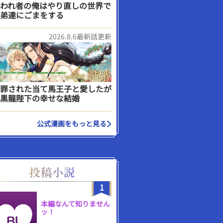
われ者の俺はやり直しの世界で
弟達にごまをする
2026.8.6最新話更新
罪された当て馬王子と愛したが
黒龍陛下の幸せな結婚
公式漫画をもっと見る
1
本編なんて知りません
ッ！