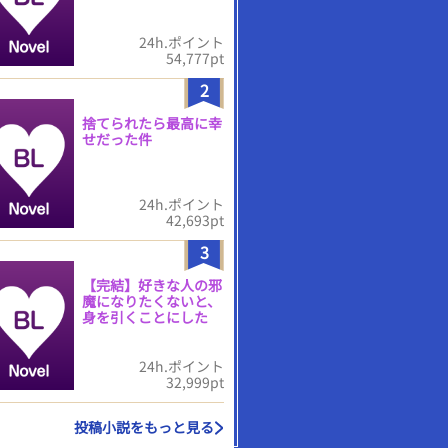
24h.ポイント
54,777pt
2
捨てられたら最高に幸
せだった件
24h.ポイント
42,693pt
3
【完結】好きな人の邪
魔になりたくないと、
身を引くことにした
24h.ポイント
32,999pt
投稿小説をもっと見る