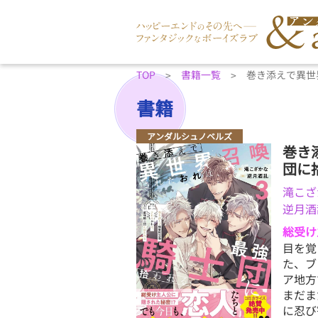
TOP
書籍一覧
巻き添えで異世
書籍
アンダルシュノベルズ
巻き
団に
滝こざ
逆月酒
総受け
目を覚
た、ブ
ア地方
まだま
に忍び