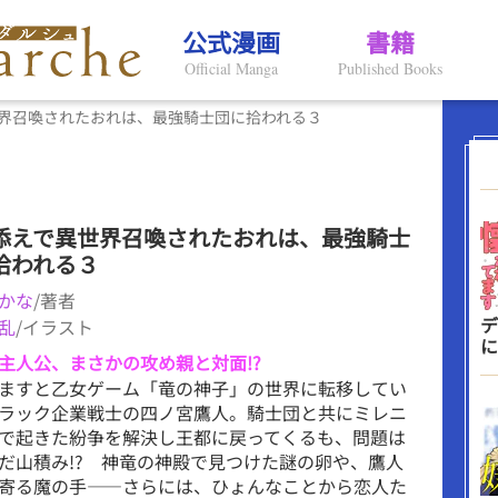
公式漫画
書籍
Official Manga
Published Books
界召喚されたおれは、最強騎士団に拾われる３
添えで異世界召喚されたおれは、最強騎士
拾われる３
かな
/著者
デ
乱
/イラスト
に
主人公、まさかの攻め親と対面!?
ますと乙女ゲーム「竜の神子」の世界に転移してい
ラック企業戦士の四ノ宮鷹人。騎士団と共にミレニ
で起きた紛争を解決し王都に戻ってくるも、問題は
だ山積み!? 神竜の神殿で見つけた謎の卵や、鷹人
寄る魔の手――さらには、ひょんなことから恋人た