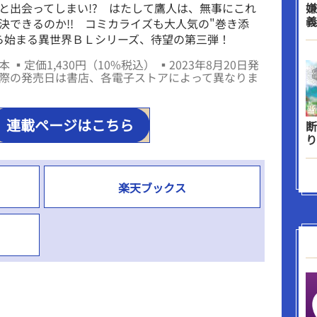
と出会ってしまい!? はたして鷹人は、無事にこれ
嫌
義
決できるのか!! コミカライズも大人気の"巻き添
ら始まる異世界ＢＬシリーズ、待望の第三弾！
 ▪定価1,430円（10%税込） ▪2023年8月20日発
際の発売日は書店、各電子ストアによって異なりま
連載ページはこちら
断
り
楽天ブックス