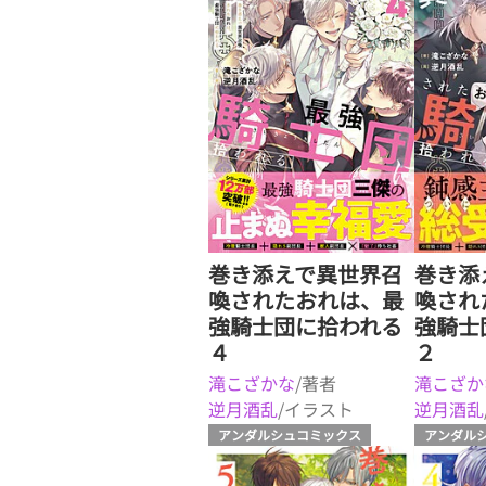
巻き添えで異世界召
巻き添
喚されたおれは、最
喚され
強騎士団に拾われる
強騎士
４
２
滝こざかな
/著者
滝こざか
逆月酒乱
/イラスト
逆月酒乱
アンダルシュコミックス
アンダル