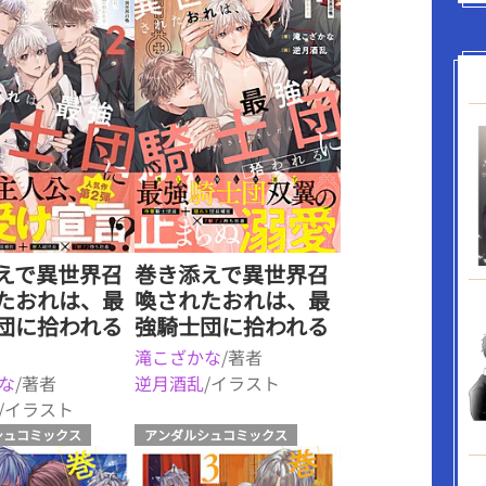
えで異世界召
巻き添えで異世界召
たおれは、最
喚されたおれは、最
団に拾われる
強騎士団に拾われる
滝こざかな
/著者
な
/著者
逆月酒乱
/イラスト
/イラスト
シュコミックス
アンダルシュコミックス