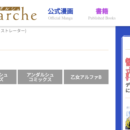
公式漫画
書籍
Official Manga
Published Books
ラストレーター)
シュ
アンダルシュ
乙女アルファB
ズ
コミックス
デ
に