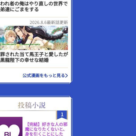
われ者の俺はやり直しの世界で
弟達にごまをする
2026.8.6最新話更新
罪された当て馬王子と愛したが
黒龍陛下の幸せな結婚
公式漫画をもっと見る
1
【完結】好きな人の邪
魔になりたくないと、
身を引くことにした