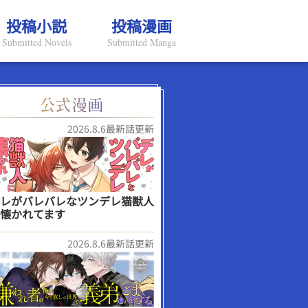
投稿小説
投稿漫画
Submitted Novels
Submitted Manga
2026.8.6最新話更新
レがバレバレなツンデレ猫獣人
懐かれてます
2026.8.6最新話更新