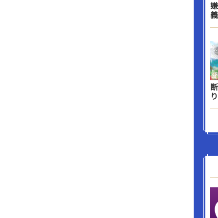
嫌
義
断
り