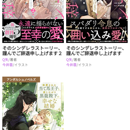
そのシンデレラストーリー、
そのシンデレラストーリー、
謹んでご辞退申し上げます２
謹んでご辞退申し上げます
Q矢
/著者
Q矢
/著者
今井蓉
/イラスト
今井蓉
/イラスト
アンダルシュノベルズ