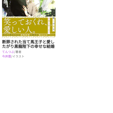
断罪された当て馬王子と愛し
たがり黒龍陛下の幸せな結婚
てんつぶ
/著者
今井蓉
/イラスト