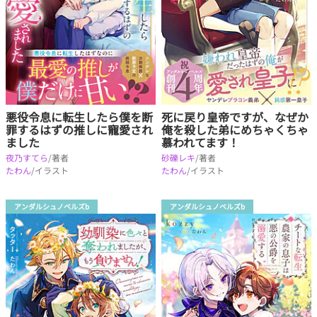
悪役令息に転生したら僕を断
死に戻り皇帝ですが、なぜか
罪するはずの推しに寵愛され
俺を殺した弟にめちゃくちゃ
ました
慕われてます！
夜乃すてら
/著者
砂礫レキ
/著者
たわん
/イラスト
たわん
/イラスト
アンダルシュノベルズb
アンダルシュノベルズb