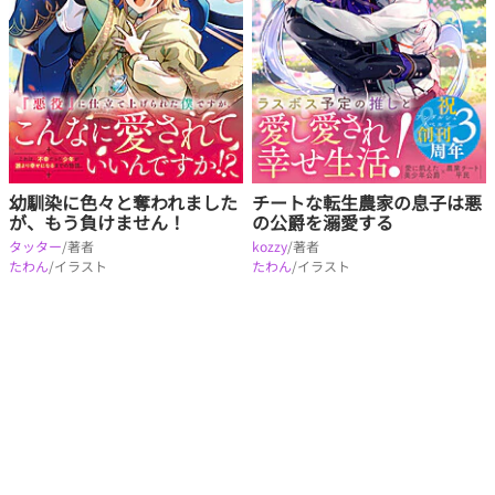
幼馴染に色々と奪われました
チートな転生農家の息子は悪
が、もう負けません！
の公爵を溺愛する
タッター
/著者
kozzy
/著者
たわん
/イラスト
たわん
/イラスト