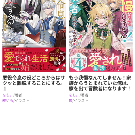
悪役令息の役どころからはサ
もう我慢なんてしません！家
クッと離脱することにする。
族からうとまれていた俺は、
１
家を出て冒険者になります！
をち。
/著者
をち。
/著者
緋いろ
/イラスト
條
/イラスト