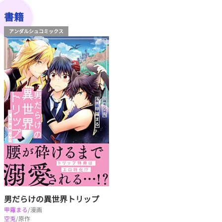
書籍
アンダルシュコミックス
男だらけの異世界トリップ
甲羅まる
/漫画
空兎
/原作