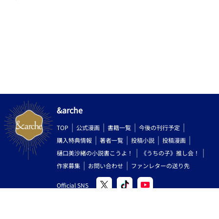
&arche
TOP
公式漫画
書籍一覧
今後の刊行予定
購入特典情報
著者一覧
投稿小説
投稿漫画
樋口美沙緒の小説書こうよ！
《うちの子》推し会！
作家募集
お問い合わせ
ファンレターの送り先
Official SNS