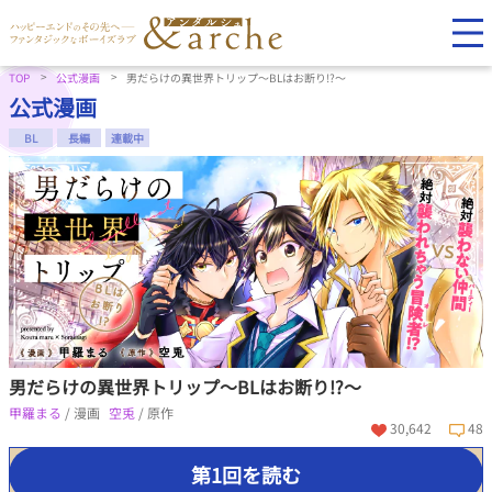
TOP
公式漫画
男だらけの異世界トリップ～BLはお断り!?～
公式漫画
BL
長編
連載中
男だらけの異世界トリップ～BLはお断り!?～
甲羅まる
/ 漫画
空兎
/ 原作
30,642
48
第1回を読む