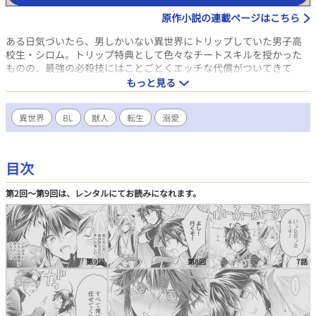
原作小説の連載ページはこちら
ある日気づいたら、男しかいない異世界にトリップしていた男子高
校生・シロム。トリップ特典として色々なチートスキルを授かった
ものの、最強の必殺技にはことごとくエッチな代償がついてきて
――!? 「スキル発動のたびに性的な感度が上がって敏感になっちゃ
もっと見る
うし、周囲を発情させるなんて詰んでるだろ!!」 Sランク冒険者、
ヤンデレな猫耳、マッチョな虎獣人など、行く先々でイケメンに求
異世界
BL
獣人
転生
溺愛
愛されながら、最強冒険者を目指すシロムの旅は続く！
目次
第2回〜第9回は、レンタルにてお読みになれます。
第9回
第8回
7話