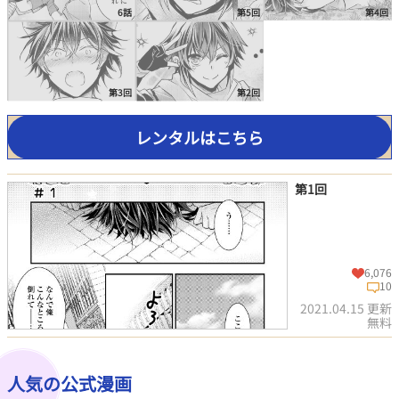
6話
第5回
第4回
第3回
第2回
レンタルはこちら
第1回
6,076
10
2021.04.15 更新
無料
人気の公式漫画