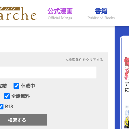
公式漫画
書籍
Official Manga
Published Books
×検索条件をクリアする
デ
完結
休載中
に
全話無料
R18