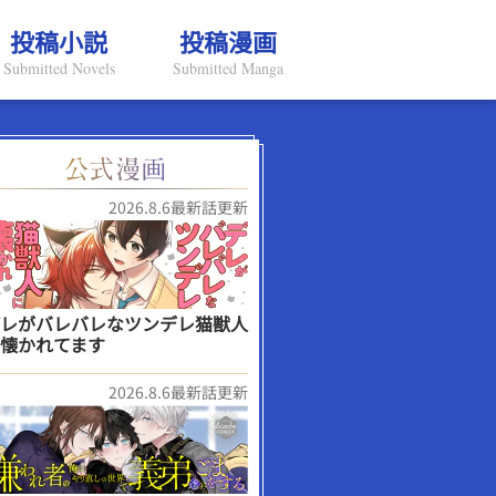
投稿小説
投稿漫画
Submitted Novels
Submitted Manga
2026.8.6最新話更新
レがバレバレなツンデレ猫獣人
懐かれてます
2026.8.6最新話更新