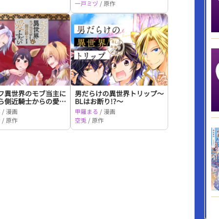
一戸ミヅ
/ 原作
フ異世界のモブ当主に
男だらけの異世界トリップ～
ら側近騎士からの愛が
BLはお断り!?～
那
/ 漫画
甲羅まる
/ 漫画
緒
/ 原作
空兎
/ 原作