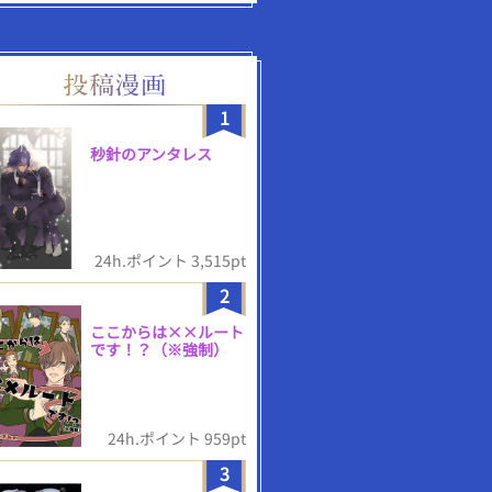
1
秒針のアンタレス
24h.ポイント 3,515pt
2
ここからは××ルート
です！？（※強制）
24h.ポイント 959pt
3