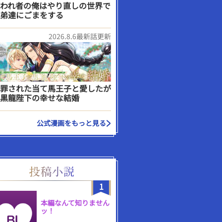
われ者の俺はやり直しの世界で
弟達にごまをする
2026.8.6最新話更新
罪された当て馬王子と愛したが
黒龍陛下の幸せな結婚
公式漫画をもっと見る
1
本編なんて知りません
ッ！