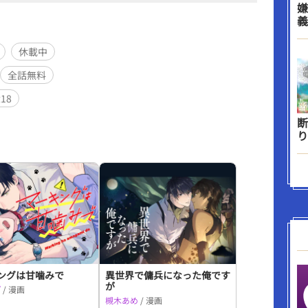
嫌
義
休載中
全話無料
R18
断
り
ングは甘噛みで
異世界で傭兵になった俺です
が
ぽ
/ 漫画
槻木あめ
/ 漫画