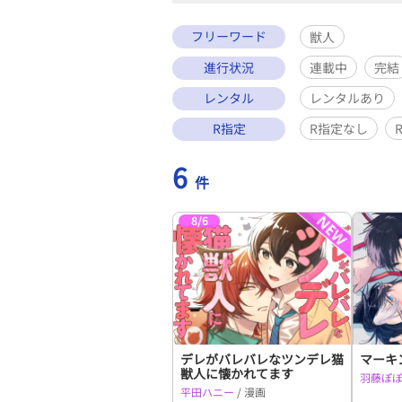
フリーワード
獣人
進行状況
連載中
完結
レンタル
レンタルあり
R指定
R指定なし
6
件
8/6
デレがバレバレなツンデレ猫
マーキ
獣人に懐かれてます
羽藤ぽ
平田ハニー
/ 漫画