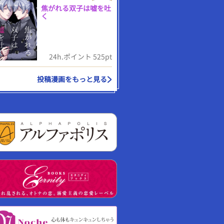
焦がれる双子は嘘を吐
く
24h.ポイント 525pt
投稿漫画をもっと見る