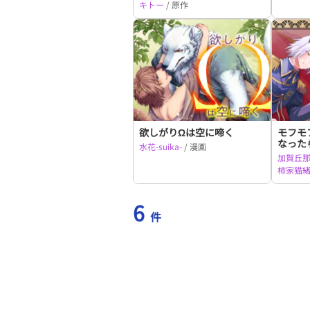
キトー
/ 原作
欲しがりΩは空に啼く
モフモ
なった
水花-suika-
/ 漫画
すごい
加賀丘
柿家猫
6
件