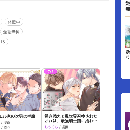
嫌
義
休載中
全話無料
R18
断
り
7/9
エル家の次男は半魔
巻き添えで異世界召喚された
おれは、最強騎士団に拾われ
生
/ 漫画
る
しもくら
/ 漫画
よ
/ 原作