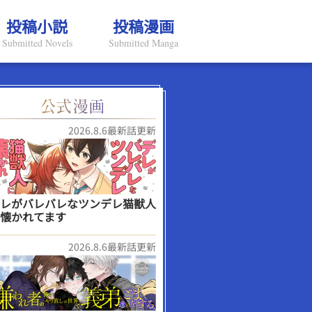
投稿小説
投稿漫画
Submitted Novels
Submitted Manga
2026.8.6最新話更新
レがバレバレなツンデレ猫獣人
懐かれてます
2026.8.6最新話更新