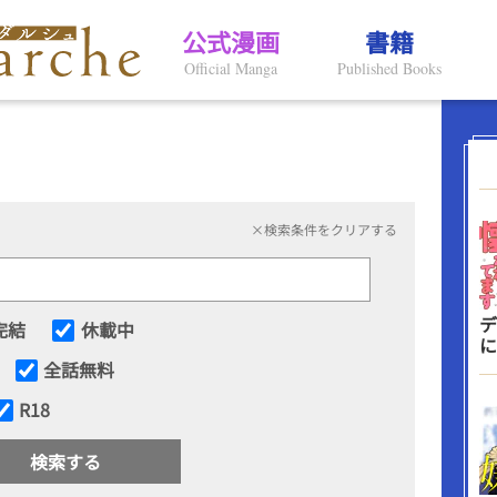
公式漫画
書籍
Official Manga
Published Books
×検索条件をクリアする
デ
完結
休載中
に
全話無料
R18