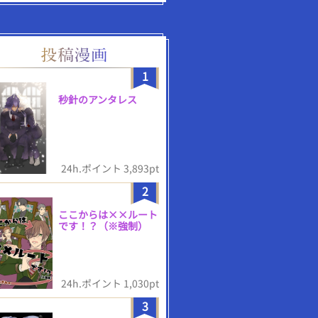
1
秒針のアンタレス
24h.ポイント 3,893pt
2
ここからは××ルート
です！？（※強制）
24h.ポイント 1,030pt
3