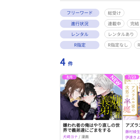
フリーワード
総受け
進行状況
連載中
完結
レンタル
レンタルあり
R指定
R指定なし
4
件
8/6
7/23
嫌われ者の俺はやり直しの世
アズラ
界で義弟達にごまをする
藤村綾
犬崎ヨナ
/ 漫画
伊達き