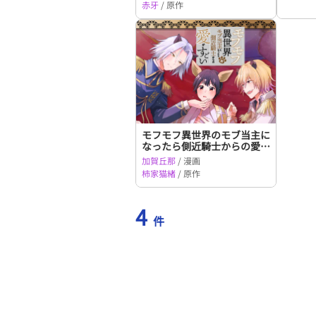
赤牙
/ 原作
モフモフ異世界のモブ当主に
なったら側近騎士からの愛が
すごい
加賀丘那
/ 漫画
柿家猫緒
/ 原作
4
件