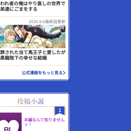
われ者の俺はやり直しの世界で
弟達にごまをする
2026.8.6最新話更新
罪された当て馬王子と愛したが
黒龍陛下の幸せな結婚
公式漫画をもっと見る
1
本編なんて知りません
ッ！