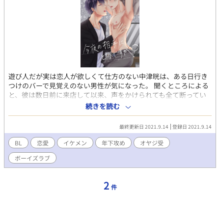
遊び人だが実は恋人が欲しくて仕方のない中津晄は、ある日行き
つけのバーで見覚えのない男性が気になった。 聞くところによる
と、彼は数日前に来店して以来、声をかけられても全て断ってい
るという。 まさか自分と同じで恋人を探しているのでは――…。
続きを読む
ヤリチン青年×美人系中年の体から始まる恋のお話です。
最終更新日 2021.9.14
登録日 2021.9.14
BL
恋愛
イケメン
年下攻め
オヤジ受
ボーイズラブ
2
件