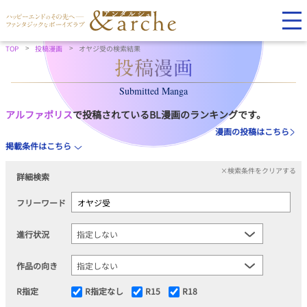
TOP
投稿漫画
オヤジ受の検索結果
Submitted Manga
アルファポリス
で投稿されているBL漫画のランキングです。
漫画の投稿はこちら
掲載条件はこちら
×検索条件をクリアする
詳細検索
フリーワード
進行状況
作品の向き
R指定
R指定なし
R15
R18