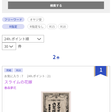
フリーワード
オヤジ受
R指定
R指定なし
R15
R18
件
2
件
1
完結
R18
お気に入り : 7
24h.ポイント : 21
スライムの花嫁
春森夢花