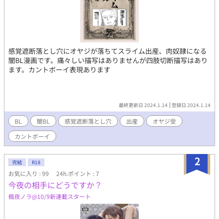
感覚遮断落とし穴にオヤジが落ちてスライム出産、肉奴隷になる
闇BL漫画です。痛々しい描写はありませんが四肢切断描写はあり
ます。カントボーイ表現あります
最終更新日 2024.1.14
登録日 2024.1.14
BL
闇BL
感覚遮断落とし穴
出産
オヤジ受
カントボーイ
2
完結
R18
お気に入り : 99
24h.ポイント : 7
今夜の相手にどうですか？
楓夜ノラ@10/9新連載スタート