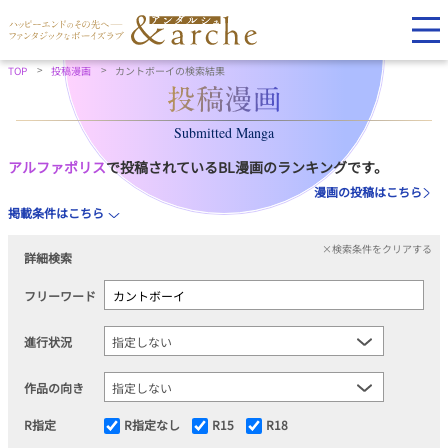
TOP
投稿漫画
カントボーイの検索結果
Submitted Manga
アルファポリス
で投稿されているBL漫画のランキングです。
漫画の投稿はこちら
掲載条件はこちら
×検索条件をクリアする
詳細検索
フリーワード
進行状況
作品の向き
R指定
R指定なし
R15
R18