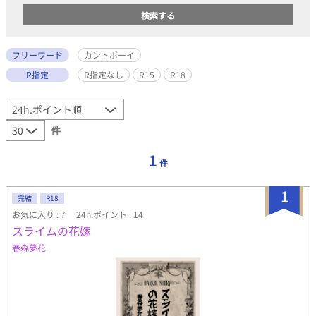
フリーワード
カントボーイ
R指定
R指定なし
R15
R18
件
1
件
1
完結
R18
お気に入り : 7
24h.ポイント : 14
スライムの花嫁
春森夢花