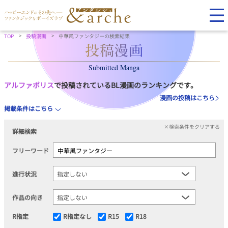
TOP
投稿漫画
中華風ファンタジーの検索結果
Submitted Manga
アルファポリス
で投稿されているBL漫画のランキングです。
漫画の投稿はこちら
掲載条件はこちら
×検索条件をクリアする
詳細検索
フリーワード
進行状況
作品の向き
R指定
R指定なし
R15
R18