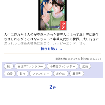
人生に疲れた主人公が突然出会った天界人によって異世界に転生
させられるがそこはなんちゃって中華風武侠の世界。成り行きに
流されつつ運命の彼氏に出会う。ハッピーエンド。甘々。
✼••┈┈┈┈••✼••┈┈┈┈••✼ 第一部は完結しました。 第二部は
続きを読む
完結しました。 第三部の準備中です〜
✼••┈┈┈┈••✼••┈┈┈┈••✼ この作品は架空のファンタジー物
最終更新日 2024.10.30
登録日 2022.11.8
語です。実際の人物・事件・歴史・文化等とは一切関係ございま
せん。 ✼••┈┈┈┈••✼••┈┈┈┈••✼
BL
異世界ファンタジー
中華風ファンタジー
武俠
恋愛
甘々
ファンタジー
創作BL
異世界
2
件