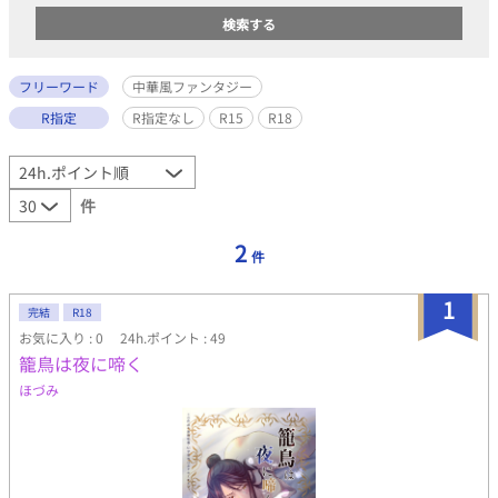
フリーワード
中華風ファンタジー
R指定
R指定なし
R15
R18
件
2
件
1
完結
R18
お気に入り : 0
24h.ポイント : 49
籠鳥は夜に啼く
ほづみ