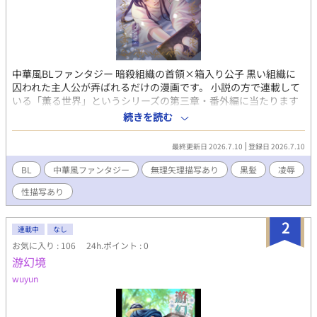
中華風BLファンタジー 暗殺組織の首領×箱入り公子 黒い組織に
囚われた主人公が弄ばれるだけの漫画です。 小説の方で連載して
いる「薫る世界」というシリーズの第三章・番外編に当たります
が、 致してるだけの漫画なので特に本編を知らなくてもただの
続きを読む
R18漫画としてお読みいただけます。 ◆「薫る世界」 本編
https://www.alphapolis.co.jp/novel/766761643/526054538
最終更新日 2026.7.10
登録日 2026.7.10
BL
中華風ファンタジー
無理矢理描写あり
黒髪
凌辱
性描写あり
2
連載中
なし
お気に入り : 106
24h.ポイント : 0
游幻境
wuyun