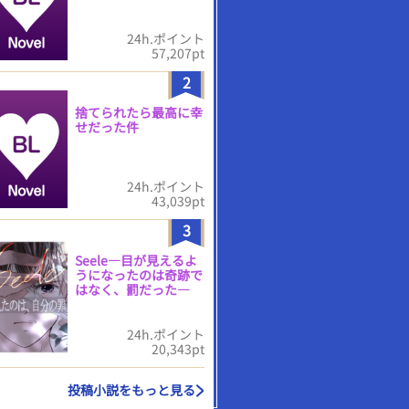
24h.ポイント
57,207pt
2
捨てられたら最高に幸
せだった件
24h.ポイント
43,039pt
3
Seele―目が見えるよ
うになったのは奇跡で
はなく、罰だった―
24h.ポイント
20,343pt
投稿小説をもっと見る