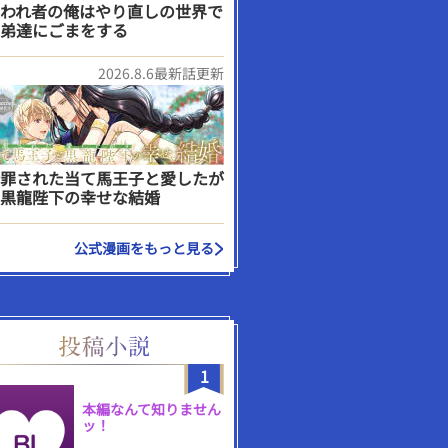
われ者の俺はやり直しの世界で
弟達にごまをする
2026.8.6最新話更新
罪された当て馬王子と愛したが
黒龍陛下の幸せな結婚
公式漫画をもっと見る
1
本編なんて知りません
ッ！