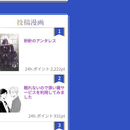
1
秒針のアンタレス
24h.ポイント 2,222pt
2
眠れないので添い寝サ
ービスを利用してみま
した
24h.ポイント 931pt
3