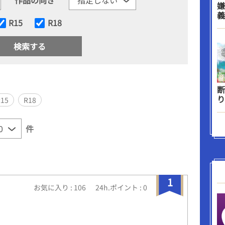
嫌
義
R15
R18
断
り
R15
R18
件
1
お気に入り : 106
24h.ポイント : 0