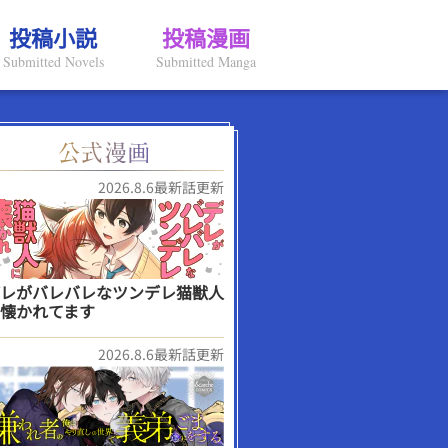
投稿小説
投稿漫画
Submitted Novels
Submitted Manga
2026.8.6最新話更新
レがバレバレなツンデレ猫獣人
懐かれてます
2026.8.6最新話更新