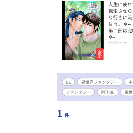
人生に疲れ
転生させら
り行きに流
甘々。 ✼•
第二部は完
✼••┈┈┈
物語です。
ざいません。 
BL
異世界ファンタジー
中
ファンタジー
創作BL
異世
1
件