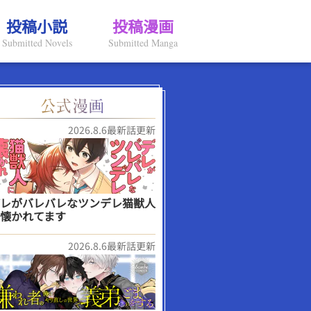
投稿小説
投稿漫画
Submitted Novels
Submitted Manga
2026.8.6最新話更新
レがバレバレなツンデレ猫獣人
懐かれてます
2026.8.6最新話更新