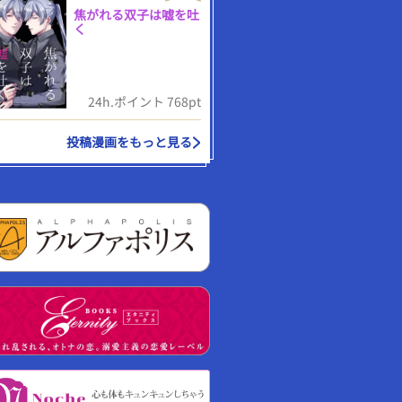
焦がれる双子は嘘を吐
く
24h.ポイント 768pt
投稿漫画をもっと見る