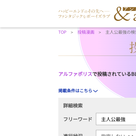
TOP
投稿漫画
主人公最強の検
アルファポリス
で投稿されているB
掲載条件はこちら
詳細検索
フリーワード
進行状況