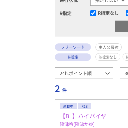
R指定なし
R指定
フリーワード
主人公最強
R指定
R指定なし
2
件
連載中
R18
【BL】ハイパイヤ
隍沸喰(隍沸かゆ)