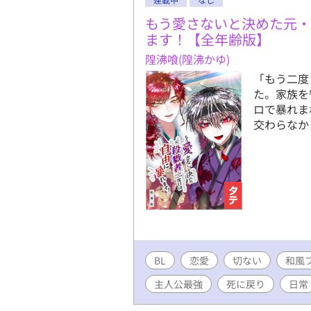
もう愛さないと決めた元
ます！【全年齢版】
隍沸喰(隍沸かゆ)
「もう二度
た。家族を
ロで暴れま
交わらなか
BL
恋愛
切ない
和風
主人公最強
死に戻り
日常