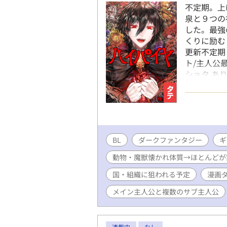
不定期。上
泉と９つの
した。最強
くりに励む
更新不定期
ト/主人公
ショタ あり
ング7位（202
（2022/5/
9:17） R1
ンキング1位（
BL
ダークファンタジー
ギ
動物・魔獣懐かれ体質→ほとんどが
国・組織に狙われる予定
漫画
メイン主人公と複数のサブ主人公
連載中
なし