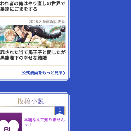
われ者の俺はやり直しの世界で
弟達にごまをする
2026.8.6最新話更新
罪された当て馬王子と愛したが
黒龍陛下の幸せな結婚
公式漫画をもっと見る
1
本編なんて知りません
ッ！