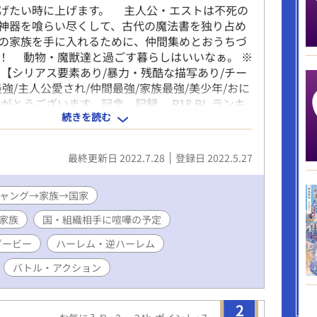
げたい時に上げます。 主人公・エストは不死の
神器を喰らい尽くして、古代の魔法書を独り占め
の家族を手に入れるために、仲間集めとおうちづ
！ 動物・魔獣達と過ごす暮らしはいいなぁ。 ※
 【シリアス要素あり/暴力・残酷な描写あり/チー
最強/主人公愛され/仲間最強/家族最強/美少年/おに
がとうございます。記念、記録。 R18 BL ランキ
続きを読む
2/5/27 17:27） R18 BL ランキング1位
27 18:42） R18 BL ランキング1位（2022/5/28
8 BL ランキング1位（2022/6/23 11:31） R18 BL ラ
最終更新日 2022.7.28
登録日 2022.5.27
2022/6/24 5:23）
ャング→家族→国家
家族
国・組織相手に喧嘩の予定
ダービー
ハーレム・逆ハーレム
バトル・アクション
2