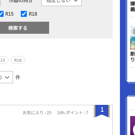
嫌
義
R15
R18
断
り
R15
R18
件
1
お気に入り : 25
24h.ポイント : 7