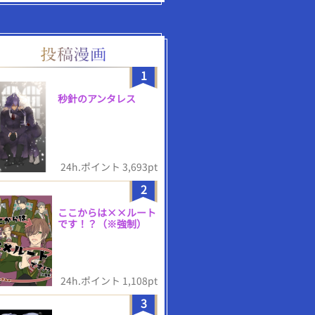
1
秒針のアンタレス
24h.ポイント 3,693pt
2
ここからは××ルート
です！？（※強制）
24h.ポイント 1,108pt
3