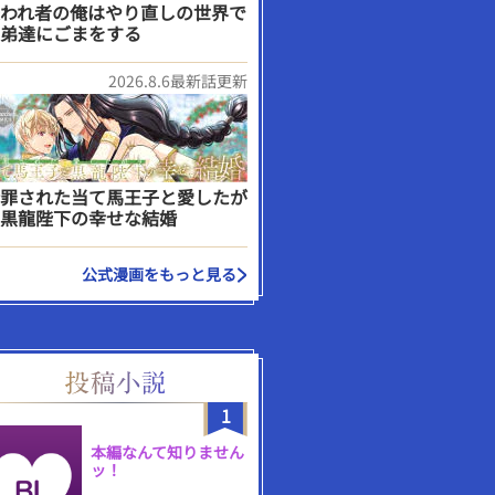
われ者の俺はやり直しの世界で
弟達にごまをする
2026.8.6最新話更新
罪された当て馬王子と愛したが
黒龍陛下の幸せな結婚
公式漫画をもっと見る
1
本編なんて知りません
ッ！