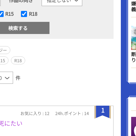
嫌
義
R15
R18
ジー
断
り
R15
R18
件
1
お気に入り : 12
24h.ポイント : 14
死にたい