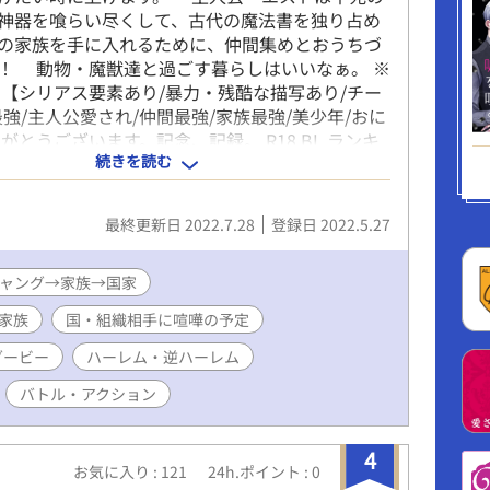
神器を喰らい尽くして、古代の魔法書を独り占め
の家族を手に入れるために、仲間集めとおうちづ
！ 動物・魔獣達と過ごす暮らしはいいなぁ。 ※
 【シリアス要素あり/暴力・残酷な描写あり/チー
最強/主人公愛され/仲間最強/家族最強/美少年/おに
がとうございます。記念、記録。 R18 BL ランキ
続きを読む
2/5/27 17:27） R18 BL ランキング1位
27 18:42） R18 BL ランキング1位（2022/5/28
8 BL ランキング1位（2022/6/23 11:31） R18 BL ラ
最終更新日 2022.7.28
登録日 2022.5.27
2022/6/24 5:23）
ャング→家族→国家
家族
国・組織相手に喧嘩の予定
ダービー
ハーレム・逆ハーレム
バトル・アクション
4
お気に入り : 121
24h.ポイント : 0