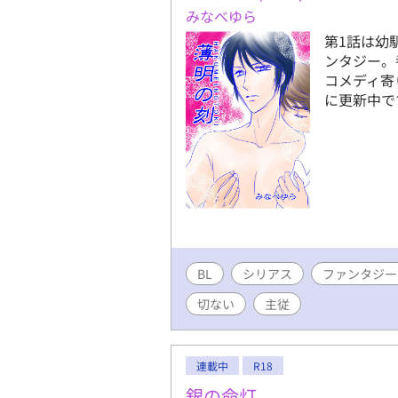
みなべゆら
第1話は幼
ンタジー。
コメディ寄
に更新中で
BL
シリアス
ファンタジー
切ない
主従
連載中
R18
銀の命灯