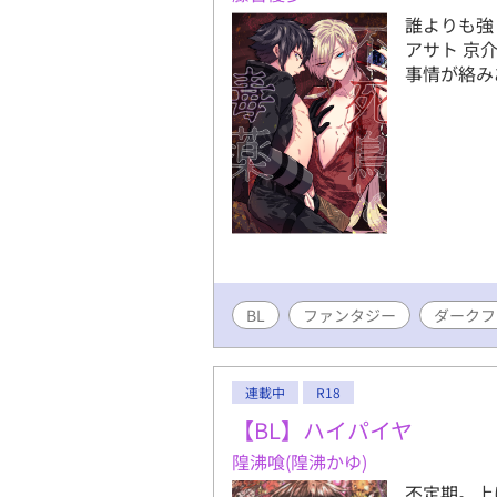
誰よりも強
アサト 京
事情が絡み
BL
ファンタジー
ダークフ
連載中
R18
【BL】ハイパイヤ
隍沸喰(隍沸かゆ)
不定期。上