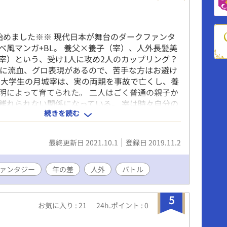
始めました※※ 現代日本が舞台のダークファンタ
ベ風マンガ+BL。 養父×養子（宰）、人外長髪美
宰）という、受け1人に攻め2人のカップリング？
まに流血、グロ表現があるので、苦手な方はお避け
 大学生の月城宰は、実の両親を事故で亡くし、養
明によって育てられた。 二人はごく普通の親子か
離れられない関係になっている。 宰は時々自分の
続きを読む
下級の妖魔たちを、自分の使い魔アリオクの力で
るが、彼の前には過去に絡んだ力の強い妖魔が現
。
最終更新日 2021.10.1
登録日 2019.11.2
ァンタジー
年の差
人外
バトル
5
お気に入り : 21
24h.ポイント : 0