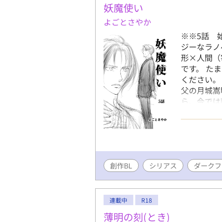
妖魔使い
よごとさやか
※※5話 
ジーなラノ
形×人間（
です。 た
ください。
父の月城嵩
ら、今では
前に現れる
滅ぼしてい
れはじめ…
創作BL
シリアス
ダークフ
連載中
R18
薄明の刻(とき)