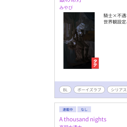
みやび
騎士×不遇
世界観設定
BL
ボーイズラブ
シリアス
連載中
なし
A thousand nights
高嗣水清太