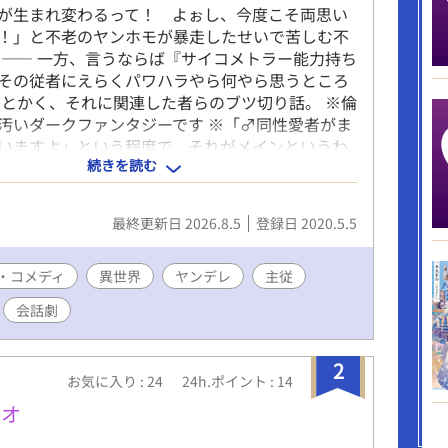
が生まれ変わるって！ よぉし、今度こそ両思い
！」と不老のヤンホモが暴走したせいで苦しむ不
 ―― 一方、言うならば『サイコメトラー能力持ち
その従者にえらくパワハラやら何やら思うところ
 とかく、それに関連した者らのブツ切り話。 ※倫
汚いダークファンタジーです ※「♂同性愛者がま
いますよ」という程度で、それがメインというわ
続きを読む
です キャラ属性で言うと【性虐待被害者死にたが
クト娘/悪食盗っ人/腐女子猫娘/監禁ヤンホモ/サイ
猫口王様/←に粘着している眉無し甘党/己を正当
最終更新日 2026.8.5
登録日 2020.5.5
etc】 ※男女CPもありますが、それのR18はあ
※時系列バラバラに描いたものを改めて時系列に並
るので「最新のものが絵が上手い」というわけで
・コメディ
異世界
ヤンデレ
主従
あります ※手書きブログ、というところで描きな
会話劇
作品です。仕様が変わって描き味が変わったので
投稿されることはありません
2
お気に入り : 24
24h.ポイント : 14
メオ