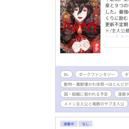
泉と９つの
した。最強
くりに励む
更新不定期
ト/主人公
ショタ あり
ング7位（202
（2022/5/
9:17） R1
ンキング1位（
BL
ダークファンタジー
ギ
動物・魔獣懐かれ体質→ほとんどが
国・組織に狙われる予定
漫画
メイン主人公と複数のサブ主人公
連載中
なし