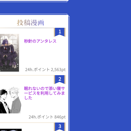
1
秒針のアンタレス
24h.ポイント 2,563pt
2
眠れないので添い寝サ
ービスを利用してみま
した
24h.ポイント 846pt
3