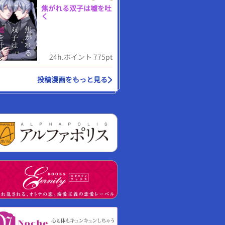
焦がれる双子は嘘を吐
く
24h.ポイント 775pt
投稿漫画をもっと見る