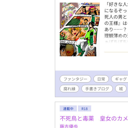
「好きな人
になるぞっ
死人の男と
の王様』は
あり……？
理観薄めの
ぁぼちぼち
けでもない
り/ネグレ
コメトラー
化するカニバ
りません 
ファンタジー
日常
べ直してい
ギャグ
はない事が
腐れ縁
手書きブログ
城
ぐっていた
完全新作が
連載中
R18
不死鳥と毒薬 皇女のカ
藤吉優歩