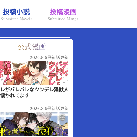
投稿小説
投稿漫画
Submitted Novels
Submitted Manga
2026.8.6最新話更新
レがバレバレなツンデレ猫獣人
懐かれてます
2026.8.6最新話更新