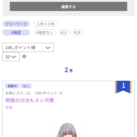
フリーワード
人外×少年
R指定
R指定なし
R15
R18
件
2
件
1
連載中
なし
お気に入り : 52
24h.ポイント : 0
地獄の沙汰もメシ次第
さゆ