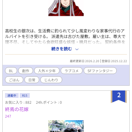
高校生の銀次は、生活費に釣られて少し風変わりな家事代行のア
ルバイトを引き受ける。 派遣先は古びた屋敷。雇い主は、尊大で
理不尽、そしてやたら食欲旺盛な妖怪・暁月だった。 契約条件を
軽く考えていた銀次は、ある違反をきっかけに命を落としかけ
続きを読む
る。だが暁月は彼を殺さず、生かす選択をした。 理由は単純だっ
た――銀次の作る食事が、千年続いた飢えを満たしたからだ。 こ
最終更新日 2026.2.20
登録日 2025.12.22
うして始まった、人間と妖怪の奇妙な同居生活。 おでん、鍋、カ
レー。大量に作られ、当たり前のように食べ尽くされる食卓。 尊
BL
創作
人外×少年
ラブコメ
SFファンタジー
大な態度の裏で、どこか子どもじみた暁月と、淡々と日常を回す
ごはん
日常
じんわり
銀次は、少しずつ互いの存在に馴染んでいく。 そしてやがて銀次
はこの星を廻す機構の根幹に巻き込まれていく…
2
連載中
R15
お気に入り : 882
24h.ポイント : 0
終焉の花嫁
247