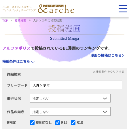
TOP
投稿漫画
人外×少年の検索結果
Submitted Manga
アルファポリス
で投稿されているBL漫画のランキングです。
漫画の投稿はこちら
掲載条件はこちら
×検索条件をクリアする
詳細検索
フリーワード
進行状況
作品の向き
R指定
R指定なし
R15
R18