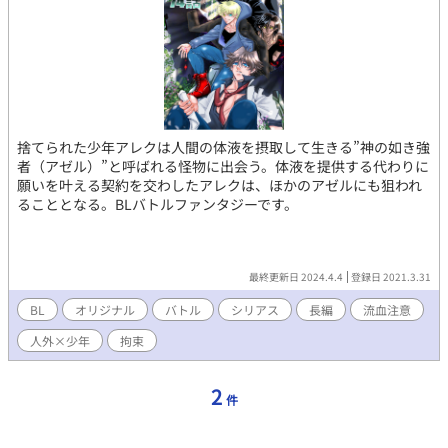
捨てられた少年アレクは人間の体液を摂取して生きる”神の如き強
者（アゼル）”と呼ばれる怪物に出会う。体液を提供する代わりに
願いを叶える契約を交わしたアレクは、ほかのアゼルにも狙われ
ることとなる。BLバトルファンタジーです。
最終更新日 2024.4.4
登録日 2021.3.31
BL
オリジナル
バトル
シリアス
長編
流血注意
人外×少年
拘束
2
件