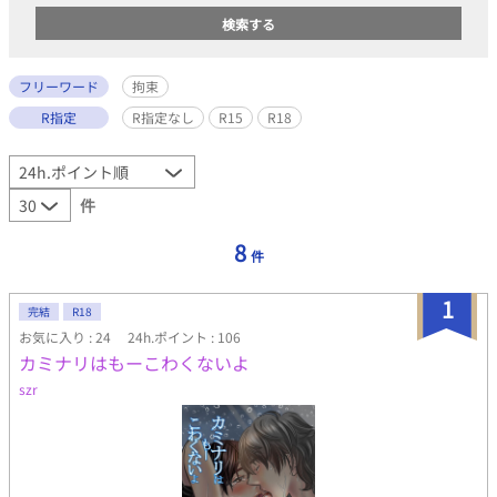
フリーワード
拘束
R指定
R指定なし
R15
R18
件
8
件
1
完結
R18
お気に入り : 24
24h.ポイント : 106
カミナリはもーこわくないよ
szr