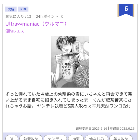
6
完結
R18
お気に入り : 13
24h.ポイント : 0
Ultra∞maniac（ウルマニ）
優狗レエス
ずっと憧れていた４歳上の幼馴染の雪にぃちゃんと再会できて舞
い上がるまま自宅に招き入れてしまったまーくんが滅茶苦茶にさ
れちゃうお話。 ヤンデレ執着どS美人攻めｘ平凡天然ワンコ受け
最終更新日 2025.6.16
登録日 2025.6.16
BL
執着攻め
ヤンデレ
拘束
幼なじみ
美人攻め