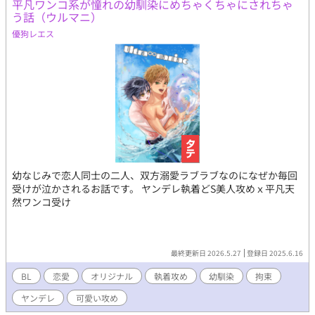
平凡ワンコ系が憧れの幼馴染にめちゃくちゃにされちゃ
う話（ウルマニ）
優狗レエス
幼なじみで恋人同士の二人、双方溺愛ラブラブなのになぜか毎回
受けが泣かされるお話です。 ヤンデレ執着どS美人攻めｘ平凡天
然ワンコ受け
最終更新日 2026.5.27
登録日 2025.6.16
BL
恋愛
オリジナル
執着攻め
幼馴染
拘束
ヤンデレ
可愛い攻め