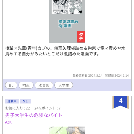
後輩×先輩(青年)カプの、無理矢理袋詰め＆拘束で電マ責めや水
責めする自分がみたいとこだけ煮詰めた漫画です。
最終更新日 2024.5.14
登録日 2024.5.14
BL
拘束
水責め
大学生
4
連載中
なし
お気に入り : 22
24h.ポイント : 7
男子大学生の危険なバイト
AZK