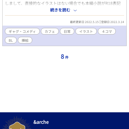
しまして、直接的なイラストはない場合でも本編小説がR18表記
のため、イラストもR18とさせていただいております。 本編の小
続きを読む
説・キャラの詳細はこちら。
https://www.alphapolis.co.jp/novel/26142536/832586468
最終更新日 2022.5.15
登録日 2022.3.14
「《食霊ーしょくれいー》ってなんですか？」 普通男子大学生、
代表、千星那由多。 大学生活を普通に満喫予定だった彼が喫茶
ギャグ・コメディ
カフェ
日常
イラスト
４コマ
【シロフクロウ】でのバイトを始めてしまったがばかりに…！ そ
BL
挿絵
こで働く仲間たちは“普通じゃない”イケメンばかり。 そして、彼
らには隠された『別の仕事』がある…。 BL、日常、バトル、シリ
アス、R18、拘束調教、強制……なんでもありのストーリー。 あ
8
件
なたは喫茶【シロフクロウ】の扉を開けますか？ 6人それぞれ固
定カップリングはありますが、モブ姦や他キャラとの絡み、攻め
フェ、リバ、複数彼女持ち等ありますのでお気をつけください。
タイトルにプレイ内容を記載しております。 【今後関係を持つカ
プ】 ⚫︎たつなゆ(病んデレ腹黒×へたれ) 傾向…強制/乳首責め/執
着/片想い？/攻め複数彼女持ち ⚫︎けんはる(ワンコ×ツンデレ) 傾
向…片想い/敏感プレイ ⚫︎くきさち(鬼畜一途×クーデレ) 傾向…
R18-G/拘束調教/男ふたなり/リョナ/尿道プレイ/襲い受け/甘々/両
想い ⚫︎はるなゆ(尽くし攻め×へたれ) 傾向…キス/夢オチえっち/
過去に体の関係があったカップリング。リバ予定あり。 しばらく
挿絵を毎日投稿します。 ⚫︎Twitter いるかとう
https://twitter.com/__isc__ ろめの
&arche
https://twitter.com/shiro2960 ⚫︎youtube(雑談)