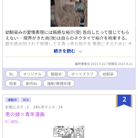
幼馴染みの愛情表現には鈍感な裕介(受) 告白したって信じてもら
えない… 限界がきた尚(攻)は自らのネクタイで裕介を拘束する。
脇を舐め回されて我慢してる真っ赤な裕介を 素直にするために 今
度は乳首をしつこく愛撫する。 次第に裕介の乳首が尚の愛撫の形
続きを読む
に変わっていく…
最終更新日 2023.9.22
登録日 2023.9.21
BL
オリジナル
脇舐め
ボーイズラブ
幼馴染
拘束
創作BL
強制/無理矢理
2
連載中
R18
お気に入り : 3
24h.ポイント : 14
男の娘×青年漫画
C○βOL。