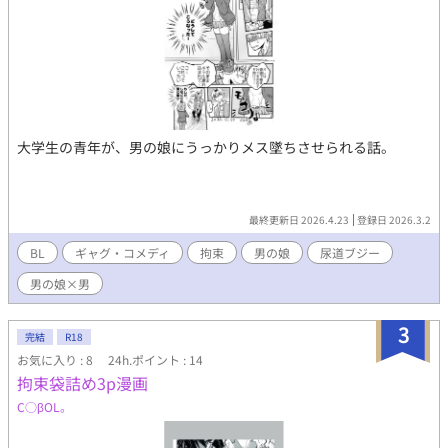
大学生の青年が、男の娘にうっかりメス墜ちさせられる話。
最終更新日 2026.4.23
登録日 2026.3.2
BL
ギャグ・コメディ
拘束
男の娘
尿道ブジー
男の娘×男
3
完結
R18
お気に入り : 8
24h.ポイント : 14
拘束袋詰め3p漫画
C○βOL。