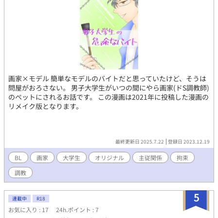
画家×モデル 簡単なモデルのバイトだと思っていたけど、そうは
問屋がおろさない。 男子大学生がいつの間にやら画家(ドS調教師)
のペットにされるお話です。 この漫画は2021年に投稿した漫画の
リメイク版となります。
最終更新日 2025.7.22
登録日 2023.12.19
BL
画家
大学生
オリジナル
主従関係
拘束
調教
5
連載中
R18
お気に入り : 17
24h.ポイント : 7