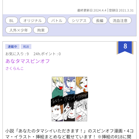
最終更新日 2024.4.4
登録日 2021.3.31
BL
オリジナル
バトル
シリアス
長編
流血注意
人外×少年
拘束
8
連載中
R18
お気に入り : 9
24h.ポイント : 0
あなタマスピンオフ
さくらんこ
小説「あなたのタマシイいただきます！」のスピンオフ漫画・4コ
マ・イラスト・挿絵まとめなど載せています！ ※挿絵のR18に関