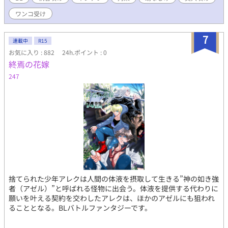
ワンコ受け
7
連載中
R15
お気に入り : 882
24h.ポイント : 0
終焉の花嫁
247
捨てられた少年アレクは人間の体液を摂取して生きる”神の如き強
者（アゼル）”と呼ばれる怪物に出会う。体液を提供する代わりに
願いを叶える契約を交わしたアレクは、ほかのアゼルにも狙われ
ることとなる。BLバトルファンタジーです。