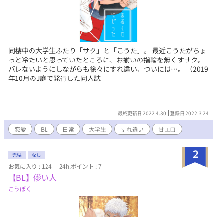
同棲中の大学生ふたり「サク」と「こうた」。 最近こうたがちょ
っと冷たいと思っていたところに、お揃いの指輪を無くすサク。
バレないようにしながらも徐々にすれ違い、ついには…。 （2019
年10月のJ庭で発行した同人誌
最終更新日 2022.4.30
登録日 2022.3.24
恋愛
BL
日常
大学生
すれ違い
甘エロ
2
完結
なし
お気に入り : 124
24h.ポイント : 7
【BL】儚い人
こうぼく