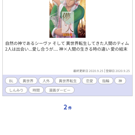
自然の神であるシーヴァ そして 異世界転生してきた人間のティム
2人は出会い...愛し合うが.... 神×人間の生きる時の違い 愛の結末
最終更新日 2020.9.25
登録日 2020.9.25
BL
異世界
人外
異世界転生
恋愛
指輪
神
しんみり
時間
漫画ダービー
2
件