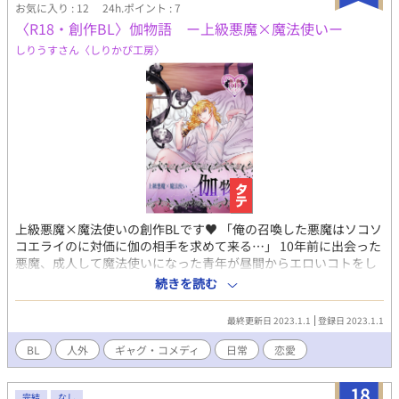
お気に入り : 12
24h.ポイント : 7
〈R18・創作BL〉伽物語 ー上級悪魔×魔法使いー
しりうすさん〈しりかぴ工房〉
上級悪魔×魔法使いの創作BLです♥ 「俺の召喚した悪魔はソコソ
コエライのに対価に伽の相手を求めて来る…」 10年前に出会った
悪魔、成人して魔法使いになった青年が昼間からエロいコトをし
ている内容です。 ムーンライトノベルで書いている小説「この異
続きを読む
世界は私に優しくない」〈R18×男体化×BLコメディ〉の1場面を
自分で漫画化しましたw こちらも楽しんでいただけたら嬉しいで
最終更新日 2023.1.1
登録日 2023.1.1
す♥ 〈R18×男体化×BLコメディ〉小説「この異世界は私に優し
くない」 https://novel18.syosetu.com/n1693gj/
BL
人外
ギャグ・コメディ
日常
恋愛
18
完結
なし