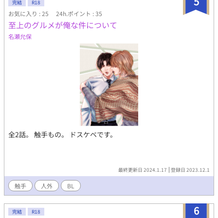
5
完結
R18
お気に入り : 25
24h.ポイント : 35
至上のグルメが俺な件について
名瀬允保
全2話。 触手もの。 ドスケベです。
最終更新日 2024.1.17
登録日 2023.12.1
触手
人外
BL
6
完結
R18