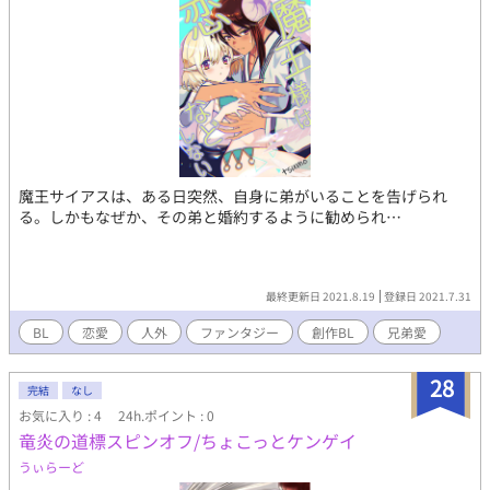
魔王サイアスは、ある日突然、自身に弟がいることを告げられ
る。しかもなぜか、その弟と婚約するように勧められ…
最終更新日 2021.8.19
登録日 2021.7.31
BL
恋愛
人外
ファンタジー
創作BL
兄弟愛
28
完結
なし
お気に入り : 4
24h.ポイント : 0
竜炎の道標スピンオフ/ちょこっとケンゲイ
うぃらーど