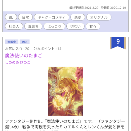
送って居る。 だがしかし中には昔のような考えを持つ者もい
最終更新日 2021.3.20
登録日 2020.12.10
て…… ＊投稿頻度は、不定期なんですが読んで頂けると嬉しいで
す。よろしくお願いします。
BL
日常
ギャグ・コメディ
恋愛
オリジナル
社会人
異世界
ほっこり
切ない
甘々
9
連載中
R18
お気に入り : 20
24h.ポイント : 14
魔法使いのたまご
しののめ ぴのこ
ファンタジー創作BL『魔法使いのたまご』です。 （ファンタジー
濃いめ） 戦争で両親を失ったミカエルくんとレンくんが愛と夢を