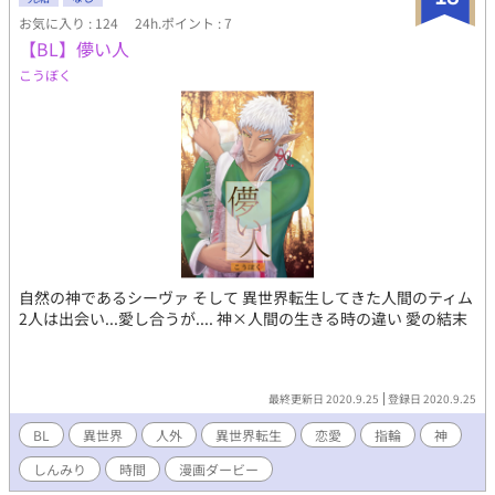
お気に入り : 124
24h.ポイント : 7
【BL】儚い人
こうぼく
自然の神であるシーヴァ そして 異世界転生してきた人間のティム
2人は出会い...愛し合うが.... 神×人間の生きる時の違い 愛の結末
最終更新日 2020.9.25
登録日 2020.9.25
BL
異世界
人外
異世界転生
恋愛
指輪
神
しんみり
時間
漫画ダービー