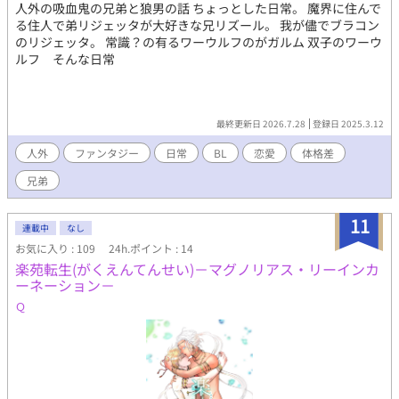
人外の吸血鬼の兄弟と狼男の話 ちょっとした日常。 魔界に住んで
る住人で弟リジェッタが大好きな兄リズール。 我が儘でブラコン
のリジェッタ。 常識？の有るワーウルフのがガルム 双子のワーウ
ルフ そんな日常
最終更新日 2026.7.28
登録日 2025.3.12
人外
ファンタジー
日常
BL
恋愛
体格差
兄弟
11
連載中
なし
お気に入り : 109
24h.ポイント : 14
楽苑転生(がくえんてんせい)－マグノリアス・リーインカ
ーネーション－
Ｑ