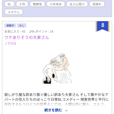
BL
人外
警察官
人外攻め
主人公受け
目隠れ
メカクレ
8
連載中
なし
お気に入り : 45
24h.ポイント : 14
ワケありそうの大家さん
ノアメロ
寂しがり屋な訳あり狼×優しい訳あり大家さん そして賑やかなア
パートの住人たちのほっこり日常BLコメディー 現実世界と平行に
存在するもうひとつの世界そこでは、人間以外に獣人、エルフ、
魔人が居る。しかしこの世界は、とても平和だ昔は争いがあり平
続きを読む
和とは程遠い世の中だったが今では、人外も人間のように生活を