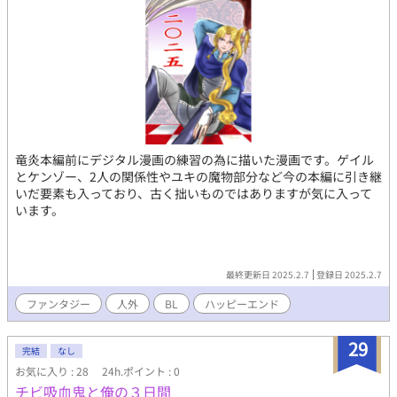
竜炎本編前にデジタル漫画の練習の為に描いた漫画です。ゲイル
とケンゾー、2人の関係性やユキの魔物部分など今の本編に引き継
いだ要素も入っており、古く拙いものではありますが気に入って
います。
最終更新日 2025.2.7
登録日 2025.2.7
ファンタジー
人外
BL
ハッピーエンド
29
完結
なし
お気に入り : 28
24h.ポイント : 0
チビ吸血鬼と俺の３日間