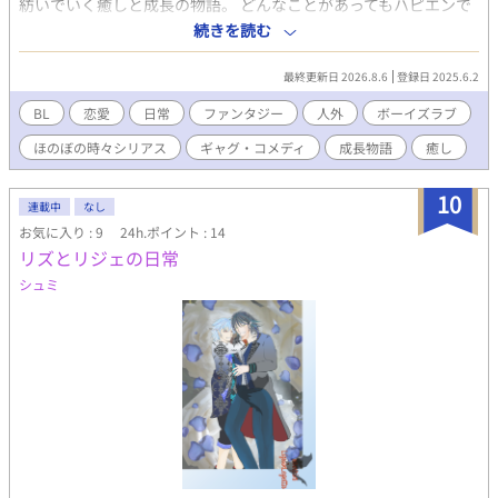
紡いでいく癒しと成長の物語。 どんなことがあってもハピエンで
す。 2022年からTwitterで不定期連載していたのをこちらに投稿
続きを読む
しています。 カラーで描いたりモノクロで描いたりしてますが、
2025年～モノクロ漫画になります。（第２章から） 読んでいただ
最終更新日 2026.8.6
登録日 2025.6.2
けると幸いです！ 長編漫画ですが途中からでも楽しめます🎵
BL
恋愛
日常
ファンタジー
人外
ボーイズラブ
ほのぼの時々シリアス
ギャグ・コメディ
成長物語
癒し
10
連載中
なし
お気に入り : 9
24h.ポイント : 14
リズとリジェの日常
シュミ