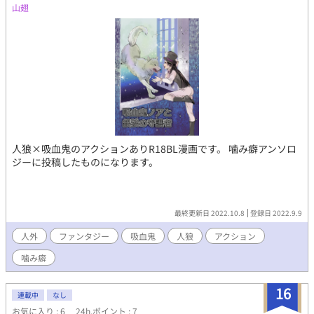
山翅
人狼×吸血鬼のアクションありR18BL漫画です。 噛み癖アンソロ
ジーに投稿したものになります。
最終更新日 2022.10.8
登録日 2022.9.9
人外
ファンタジー
吸血鬼
人狼
アクション
噛み癖
16
連載中
なし
お気に入り : 6
24h.ポイント : 7