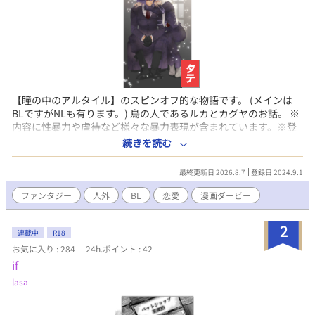
【瞳の中のアルタイル】のスピンオフ的な物語です。 (メインは
BLですがNLも有ります。) 鳥の人であるルカとカグヤのお話。 ※
内容に性暴力や虐待など様々な暴力表現が含まれています。※登
録非推奨です。好きな方だけ読んで下さい。これ等の表現が苦手
続きを読む
な方はブラウザバック等でのご自衛をお願い致します。
最終更新日 2026.8.7
登録日 2024.9.1
ファンタジー
人外
BL
恋愛
漫画ダービー
2
連載中
R18
お気に入り : 284
24h.ポイント : 42
if
lasa