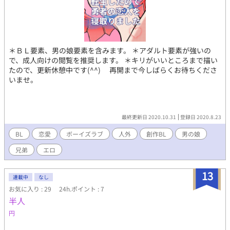
＊ＢＬ要素、男の娘要素を含みます。 ＊アダルト要素が強いの
で、成人向けの閲覧を推奨します。 ＊キリがいいところまで描い
たので、更新休憩中です(^^) 再開まで今しばらくお待ちくださ
いませ。
最終更新日 2020.10.31
登録日 2020.8.23
BL
恋愛
ボーイズラブ
人外
創作BL
男の娘
兄弟
エロ
13
連載中
なし
お気に入り : 29
24h.ポイント : 7
半人
円