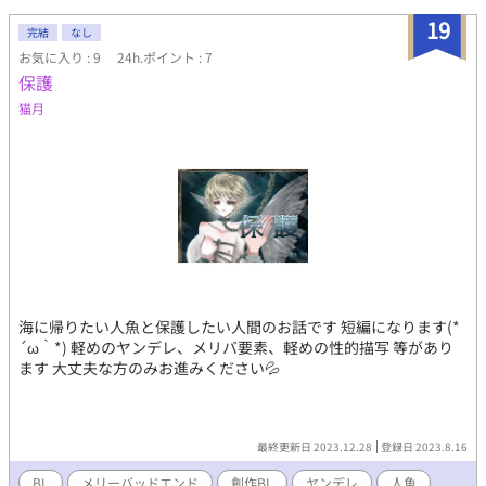
19
完結
なし
お気に入り : 9
24h.ポイント : 7
保護
猫月
海に帰りたい人魚と保護したい人間のお話です 短編になります(*
´ω｀*) 軽めのヤンデレ、メリバ要素、軽めの性的描写 等があり
ます 大丈夫な方のみお進みください💦
最終更新日 2023.12.28
登録日 2023.8.16
BL
メリーバッドエンド
創作BL
ヤンデレ
人魚