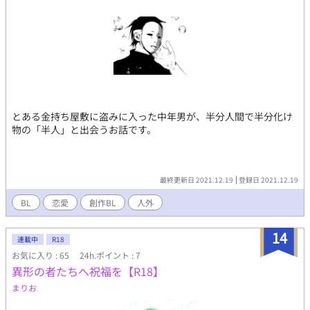
とある金持ち屋敷に盗みに入った中年男が、半分人間で半分化け
物の「半人」と出会うお話です。
最終更新日 2021.12.19
登録日 2021.12.19
BL
恋愛
創作BL
人外
14
連載中
R18
お気に入り : 65
24h.ポイント : 7
異形の者たちへ祝福を【R18】
まりお