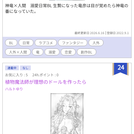
神竜×人間 溺愛日常BL 生贄になった竜彦は目が覚めたら神竜の
番になっていた。
最終更新日 2026.6.16
登録日 2022.9.1
BL
日常
ラブコメ
ファンタジー
人外
人外×人間
竜
溺愛
恋愛
創作BL
24
連載中
なし
お気に入り : 5
24h.ポイント : 0
植物魔法師が理想のドールを作ったら
ハルトゆり