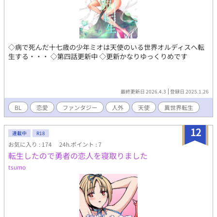
◇病で死んだ十七歳の少年ミオは天使のいる世界オルディスへ転
生する・・・ ◇第四話更新中 ◇更新かなりゆっくりめです
最終更新日 2026.4.3
登録日 2025.1.26
BL
恋愛
ファンタジー
人外
天使
異世界転生
12
連載中
R18
お気に入り : 174
24h.ポイント : 7
転生したので勇者の恋人を寝取りました
tsumo