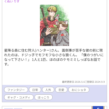
くぬい りす
星降る森に住む狩人(ハンター)さん。 面倒事が苦手な彼の前に現
れたのは、ドジっ子でモフモフな小さな狼くん。 「僕のつがいに
なって下さい！」 1人と1匹、ほのぼのケモミミしっぽなお話で
す。
最終更新日 2026.5.6
登録日 2024.9.9
ファンタジー
日常
人外
恋愛
おにショタ
ギャグ・コメディ
ほっこり