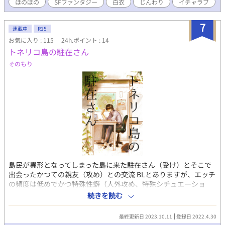
ほのぼの
SFファンタジー
白衣
じんわり
イチャラブ
7
連載中
R15
お気に入り : 115
24h.ポイント : 14
トネリコ島の駐在さん
そのもり
島民が異形となってしまった島に来た駐在さん（受け）とそこで
出会ったかつての親友（攻め）との交流 BLとありますが、エッチ
の頻度は低めでかつ特殊性癖（人外攻め、特殊シチュエーショ
ン）がある予定です。 とにかく好みをこり固めた感じの主人公を
続きを読む
作れたので、色んな目に合わせたいがために描き始めました。 こ
の話をダラダラと長く続ける予定です。
最終更新日 2023.10.11
登録日 2022.4.30