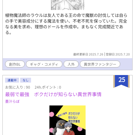
植物魔法師のラウルは友人である王の命で魔獣の討伐しては自ら
の手で美容成分にする魔法を使い、不老不死を保っていた。完全
なる美を求め、理想のドールを作成中。まもなく完成間近であ
る。
最終更新日 2025.7.26
登録日 2025.7.20
創作BL
ギャグ・コメディ
人外
異世界ファンタジー
25
連載中
なし
お気に入り : 90
24h.ポイント : 0
最弱で最強 ボクだけが知らない異世界事情
墨汁らぼ