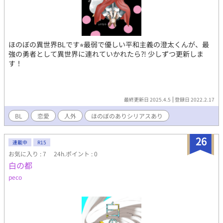
ほのぼの異世界BLです⭐︎最弱で優しい平和主義の澄太くんが、最
強の勇者として異世界に連れていかれたら⁈ 少しずつ更新しま
す！
最終更新日 2025.4.5
登録日 2022.2.17
BL
恋愛
人外
ほのぼのありシリアスあり
26
連載中
R15
お気に入り : 7
24h.ポイント : 0
白の都
peco