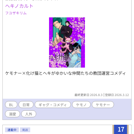
ヘキノカルト
フユザキリム
ケモナー×化け猫とヘキがゆかいな仲間たちの教団運営コメディ
最終更新日 2026.8.3
登録日 2026.3.12
BL
日常
ギャグ・コメディ
ケモノ
ケモナー
溺愛
人外
17
連載中
R18