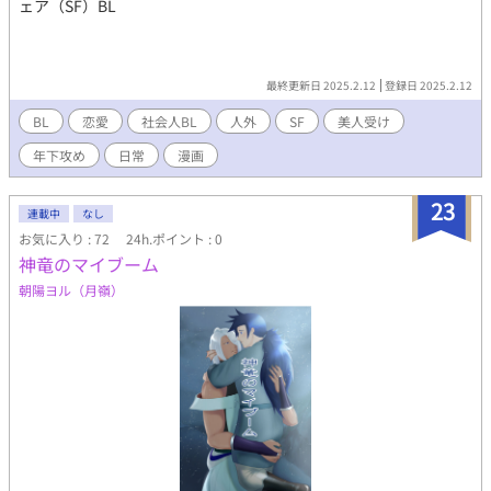
ェア（SF）BL
最終更新日 2025.2.12
登録日 2025.2.12
BL
恋愛
社会人BL
人外
SF
美人受け
年下攻め
日常
漫画
23
連載中
なし
お気に入り : 72
24h.ポイント : 0
神竜のマイブーム
朝陽ヨル（月嶺）