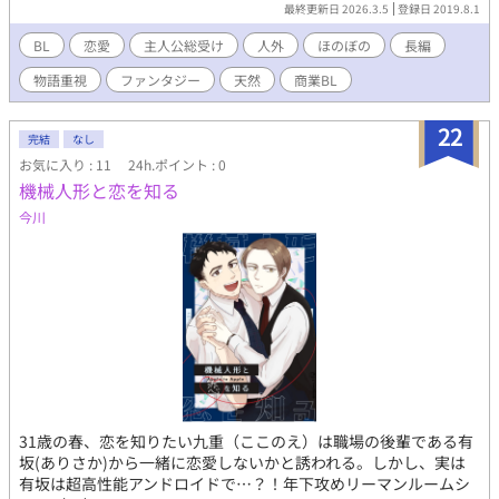
で合体的なものは一切ありません。 ※2016年10月から描き始め
最終更新日 2026.3.5
登録日 2019.8.1
た漫画なので、初期の絵柄と現在の絵柄がだいぶ違っています
が、描きながら画力アップに努めているので生温かい目で見てや
BL
恋愛
主人公総受け
人外
ほのぼの
長編
って下さいm(_ _)m ※2020.3.15 商業移行により、【名前は契
物語重視
ファンタジー
天然
商業BL
約？】以降の本編と一部の番外編を削除しました。
22
完結
なし
お気に入り : 11
24h.ポイント : 0
機械人形と恋を知る
今川
31歳の春、恋を知りたい九重（ここのえ）は職場の後輩である有
坂(ありさか)から一緒に恋愛しないかと誘われる。しかし、実は
有坂は超高性能アンドロイドで…？！年下攻めリーマンルームシ