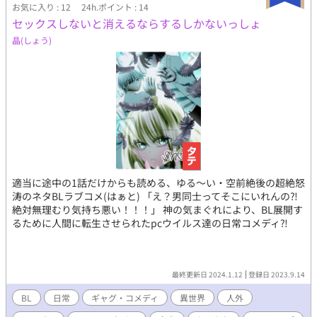
お気に入り : 12
24h.ポイント : 14
セックスしないと消えるならするしかないっしょ
晶(しょう)
適当に途中の1話だけからも読める、ゆる〜い・空前絶後の超絶怒
涛のネタBLラブコメ(はぁと) 「え？男同士ってそこにいれんの⁈
絶対無理むり気持ち悪い！！！」 神の気まぐれにより、BL展開す
るために人間に転生させられたpcウイルス達の日常コメディ⁈
最終更新日 2024.1.12
登録日 2023.9.14
BL
日常
ギャグ・コメディ
異世界
人外