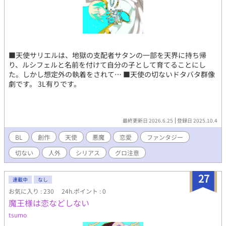
■天使サリエルは、地獄の支配者サタンの一部を天界に持ち帰
り、ルシフェルと名前を付けて自分の子として育てることにし
た。しかし想定外の執着をされて… ■天使の切ないドタバタ群像
劇です。 3L有りです。
最終更新日 2026.6.25
登録日 2025.10.4
BL
創作
天使
悪魔
恋愛
ファンタジー
切ない
人外
シリアス
グロ注意
27
連載中
なし
お気に入り : 230
24h.ポイント : 0
魔王様は恋などしない
tsumo