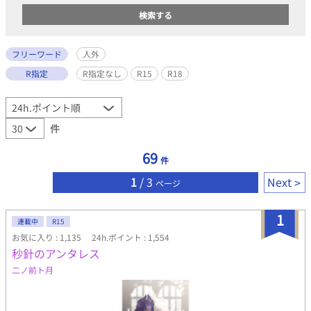
フリーワード
人外
R指定
R指定なし
R15
R18
件
69
件
1
/ 3
Next
ページ
1
連載中
R15
お気に入り : 1,135
24h.ポイント : 1,554
秒針のアンタレス
二ノ前ト月