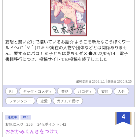
妄想と勢いだけで描いているお話☆ ようこそ新たなこうぼくワー
ルドへ(∩´∀｀)∩🎉 ※実在の人物や団体などとは関係ありませ
ん。要するにパロ！ ※子どもは見ちゃダメ ●2022/09/14 電子
書籍移行につき、投稿サイトでの投稿を終了しました
最終更新日 2026.1.1
登録日 2020.9.25
BL
ギャグ・コメディ
昔話
パロディ
妄想
人外
ファンタジー
恋愛
ガチムチ受け
4
連載中
R15
お気に入り : 256
24h.ポイント : 42
おおかみくんきをつけて