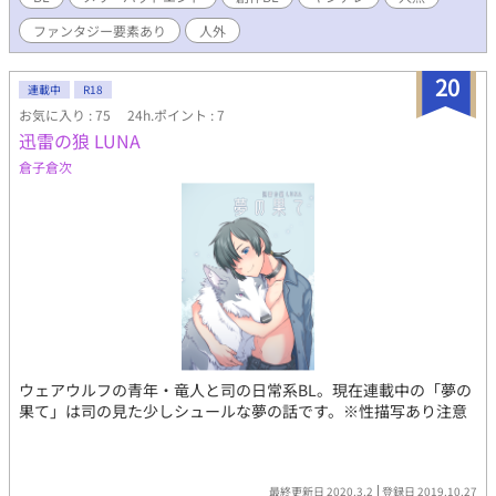
ファンタジー要素あり
人外
20
連載中
R18
お気に入り : 75
24h.ポイント : 7
迅雷の狼 LUNA
倉子倉次
ウェアウルフの青年・竜人と司の日常系BL。現在連載中の「夢の
果て」は司の見た少しシュールな夢の話です。※性描写あり注意
最終更新日 2020.3.2
登録日 2019.10.27