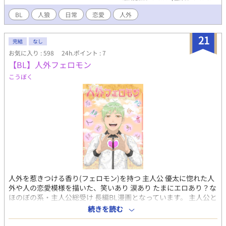
BL
人狼
日常
恋愛
人外
21
完結
なし
お気に入り : 598
24h.ポイント : 7
【BL】人外フェロモン
こうぼく
人外を惹きつける香り(フェロモン)を持つ 主人公 優太に惚れた人
外や人の恋愛模様を描いた、笑いあり 涙あり たまにエロあり？な
ほのぼの系・主人公総受け 長編BL漫画となっています。 主人公と
は別のカップリングのお話もあります。 長編で内容が濃いめなの
続きを読む
で物語を楽しむ人向け、エロと言ってもキスや体を多少触る程度