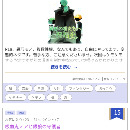
R18、異形モノ、複数性根、なんでもあり、自由にやってます、変
態的ネタです。苦手な方、ご注意くださいませ。次回はケモケモ
する予定ですが別の漫画を制作中なのでいつ描けるかわかりませ
ん。別件絵、マンガの気分転換で描いております。【追記】なん
続きを読む
だか最近同時並行でこちら描いています、意味がわかりません。
この漫画、思った以上に作画量多くて、私の中で「作画量の暴
最終更新日 2023.2.26
登録日 2021.8.9
力」という名前で通っていますよろしくお願いいたします。
BL
恋愛
日常
人外
ファンタジー
ほっこり
ケモナー
ケモノ
NL
GL
15
完結
R18
お気に入り : 23
24h.ポイント : 7
吸血鬼ノアと銀狼の守護者