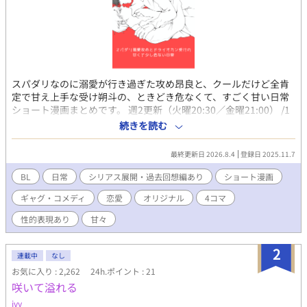
スパダリなのに溺愛が行き過ぎた攻め昂良と、クールだけど全肯
定で甘え上手な受け朔斗の、ときどき危なくて、すごく甘い日常
ショート漫画まとめです。 週2更新（火曜20:30／金曜21:00） /1
ページ〜短篇中心。 ほのぼの回の合間に、時々R18や少し暗めの
続きを読む
お話も入ります。 ※オリジナルBL小説「Rely on』の漫画短編集
です。 完結済みの一期、現在執筆中の二期のその後の二人の話な
最終更新日 2026.8.4
登録日 2025.11.7
のでかなりネタバレ含みます。ご注意ください。
BL
日常
シリアス展開・過去回想編あり
ショート漫画
ギャグ・コメディ
恋愛
オリジナル
4コマ
性的表現あり
甘々
2
連載中
なし
お気に入り : 2,262
24h.ポイント : 21
咲いて溢れる
ivy