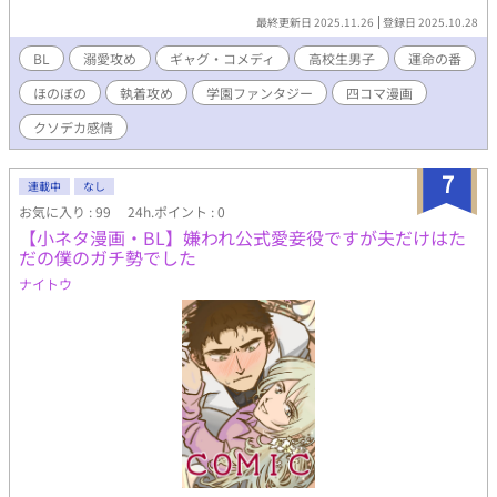
内で最優と称される『アーティスト』の立花だった。 しかし模擬
最終更新日 2025.11.26
登録日 2025.10.28
戦当日、立花から戦力外宣言をされてしまう。彼の真意が解らず
困惑する新山。立花はしっかりと思惑があるようだが…？ すれ違
BL
溺愛攻め
ギャグ・コメディ
高校生男子
運命の番
い（笑）から始まる、最優等生×ポンコツ劣等生のドタバタ溺愛
ほのぼの
執着攻め
学園ファンタジー
四コマ漫画
ラブコメ
クソデカ感情
7
連載中
なし
お気に入り : 99
24h.ポイント : 0
【小ネタ漫画・BL】嫌われ公式愛妾役ですが夫だけはた
だの僕のガチ勢でした
ナイトウ