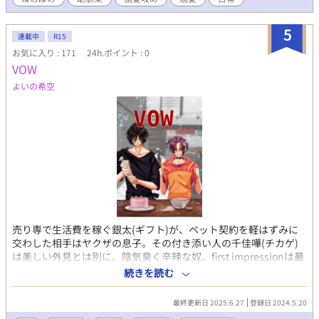
5
連載中
R15
お気に入り : 171
24h.ポイント : 0
VOW
よいの希空
売り専で生活費を稼ぐ銀太(ギフト)が、ペット契約を軽はずみに
交わした相手はヤクザの息子。その付き添い人の千佳嘩(チカゲ)
は美しい外見とは別に、陰気臭く辛辣な奴。first impressionは最
悪な銀太だか、次第に千佳嘩の心の闇に触れるうちに自分と近い
続きを読む
モノを感じ共感していく。 劣悪ペット認定男×陰気イケ辛辣男
最終更新日 2025.6.27
登録日 2024.5.20