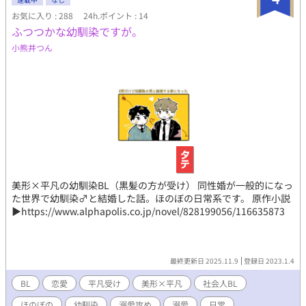
お気に入り : 288
24h.ポイント : 14
ふつつかな幼馴染ですが。
小熊井つん
美形×平凡の幼馴染BL（黒髪の方が受け） 同性婚が一般的になっ
た世界で幼馴染♂と結婚した話。ほのぼの日常系です。 原作小説
▶︎https://www.alphapolis.co.jp/novel/828199056/116635873
最終更新日 2025.11.9
登録日 2023.1.4
BL
恋愛
平凡受け
美形×平凡
社会人BL
ほのぼの
幼馴染
溺愛攻め
溺愛
日常