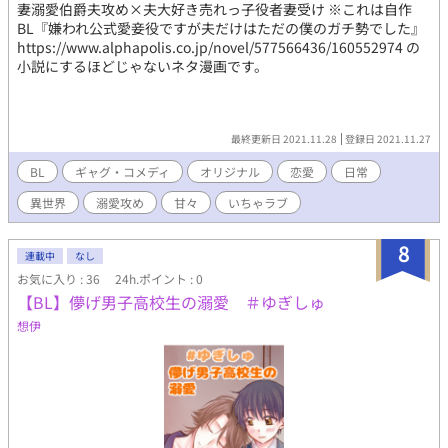
妻溺愛伯爵夫攻め×夫大好き売れっ子役者妻受け ※これは自作
BL『嫌われ公式愛妾役ですが夫だけはただの僕のガチ勢でした』
https://www.alphapolis.co.jp/novel/577566436/160552974 の
小説にするほどじゃないネタ漫画です。
最終更新日 2021.11.28
登録日 2021.11.27
BL
ギャグ・コメディ
オリジナル
恋愛
日常
異世界
溺愛攻め
甘々
いちゃラブ
8
連載中
なし
お気に入り : 36
24h.ポイント : 0
【BL】儚げ男子高校生の溺愛 ＃ゆぎしゅ
想伊