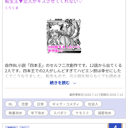
転生王▼恋人がキスさせてくれない▽
くりくま
自作BL小説「四本王」のセルフ二次創作です。12話から出てくる
2人です。四本王での2人がしんどすぎてハピエン厨は幸せにした
くてこうなりました。 転生もので、元小説を知らなくても読めま
す。 四本王本編小説全20話はこちら ※R18です、閲覧ご注意くだ
続きを読む
さい。
https://www.alphapolis.co.jp/novel/552458178/820059292
最終更新日 2026.7.13
登録日 2026.7.13
BL
恋愛
日常
ギャグ・コメディ
社会人
執着攻め
年下攻め
スパダリ
ケモミミ
溺愛攻め
4
連載中
なし