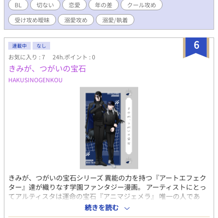
BL
切ない
恋愛
年の差
クール攻め
受け攻め曖昧
溺愛攻め
溺愛/執着
6
連載中
なし
お気に入り : 7
24h.ポイント : 0
きみが、つがいの宝石
HAKUSINOGENKOU
きみが、つがいの宝石シリーズ 異能の力を持つ『アートエフェク
ター』達が織りなす学園ファンタジー漫画。 アーティストにとっ
てアルティスタは運命の宝石『アニマジェメラ』 唯一の人であ
り、運命の番。 【立花×新山編】 周囲にポンコツ、ハズレ枠と言
続きを読む
われている劣等生の新山をバディとして指名してきたのは、学園