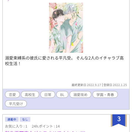
溺愛束縛系の彼氏に愛される平凡受。 そんな2人のイチャラブ高
校生活！
最終更新日 2022.9.17
登録日 2022.1.25
恋愛
高校生
日常
BL
溺愛攻め
学園・青春
平凡受け
3
連載中
なし
お気に入り : 1
24h.ポイント : 14