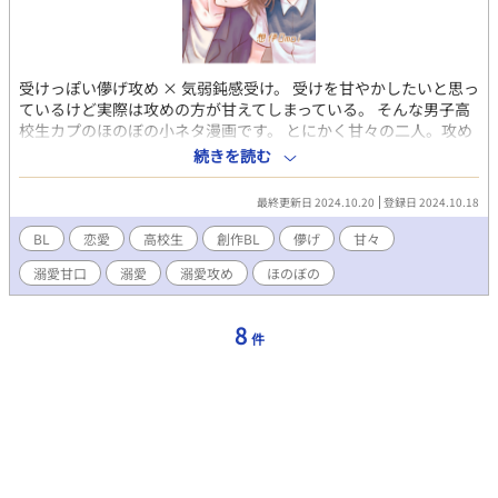
受けっぽい儚げ攻め × 気弱鈍感受け。 受けを甘やかしたいと思っ
ているけど実際は攻めの方が甘えてしまっている。 そんな男子高
校生カプのほのぼの小ネタ漫画です。 とにかく甘々の二人。攻め
の溺愛っぷりをいつも発揮しています。 サンプルに1作品だけ置
続きを読む
いています。 他の作品は外部リンクXfolioにて
https://xfolio.jp/portfolio/omoi_ytk/free/942992
最終更新日 2024.10.20
登録日 2024.10.18
BL
恋愛
高校生
創作BL
儚げ
甘々
溺愛甘口
溺愛
溺愛攻め
ほのぼの
8
件