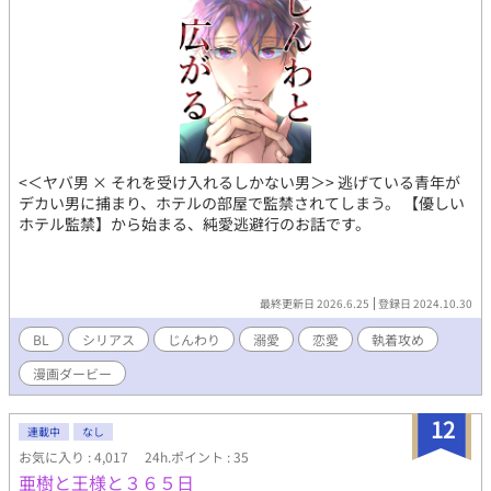
<＜ヤバ男 × それを受け入れるしかない男＞> 逃げている青年が
デカい男に捕まり、ホテルの部屋で監禁されてしまう。 【優しい
ホテル監禁】から始まる、純愛逃避行のお話です。
最終更新日 2026.6.25
登録日 2024.10.30
BL
シリアス
じんわり
溺愛
恋愛
執着攻め
漫画ダービー
12
連載中
なし
お気に入り : 4,017
24h.ポイント : 35
亜樹と王様と３６５日