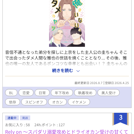
音信不通となった弟分を探しに上京をした主人公の圭ちゃん そこ
で出会ったダメ人間な雅也の世話を焼くこととなり... その後、雅
也の唯一の友人であるポンコツな幸孝とも出会い！？ 圭ちゃんの
楽しい楽しい世話焼きライフがここに始まる！ 美人で性格男前な
続きを読む
圭ちゃんに雅也と幸孝はもう夢中☆ 圭ちゃんも二人にどんどん惹
かれていくが...❤ 二人の世話を焼いていて弟分とは無事に出会え
最終更新日 2026.8.7
登録日 2026.4.25
るのか！？ ※こちらは【溺愛彼氏のヒモ男生活】主人公の亮平の
恩人である圭ちゃんの物語です。
BL
恋愛
日常
年下攻め
執着攻め
美人受け
依存
スピンオフ
オカン
イケメン
3
連載中
R18
お気に入り : 58
24h.ポイント : 127
Rely on 〜スパダリ溺愛攻めとドライオカン受けの甘くて