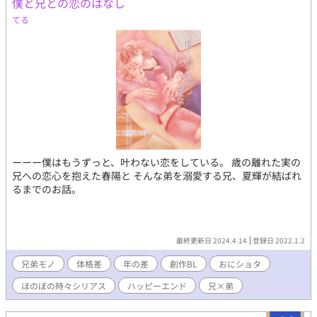
僕と兄との恋のはなし
てる
ーーー僕はもうずっと、叶わない恋をしている。 歳の離れた実の
兄への恋心を抱えた春陽と そんな弟を溺愛する兄、夏輝が結ばれ
るまでのお話。
最終更新日 2024.4.14
登録日 2022.1.2
兄弟モノ
体格差
年の差
創作BL
おにショタ
ほのぼの時々シリアス
ハッピーエンド
兄×弟