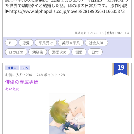
た世界で幼馴染♂と結婚した話。ほのぼの日常系です。 原作小説
▶︎https://www.alphapolis.co.jp/novel/828199056/116635873
最終更新日 2025.11.9
登録日 2023.1.4
BL
恋愛
平凡受け
美形×平凡
社会人BL
ほのぼの
幼馴染
溺愛攻め
溺愛
日常
19
連載中
R15
お気に入り : 294
24h.ポイント : 28
俳優の専属男娼
あいえだ