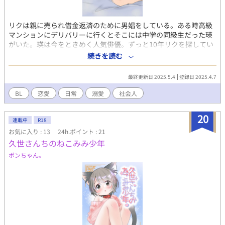
リクは親に売られ借金返済のために男娼をしている。ある時高級
マンションにデリバリーに行くとそこには中学の同級生だった瑛
がいた。瑛は今をときめく人気俳優。ずっと10年リクを探してい
た瑛はリクを見つけ出して客としてオーダーしたのだった。ツッ
続きを読む
コミ不在のバカップルの日常。 数年前の作品を上げているので序
盤の絵柄は最新ではないですが、今後も続ける予定なのでよろし
最終更新日 2025.5.4
登録日 2025.4.7
くお願いします。
BL
恋愛
日常
溺愛
社会人
20
連載中
R18
お気に入り : 13
24h.ポイント : 21
久世さんちのねこみみ少年
ポンちゃん。