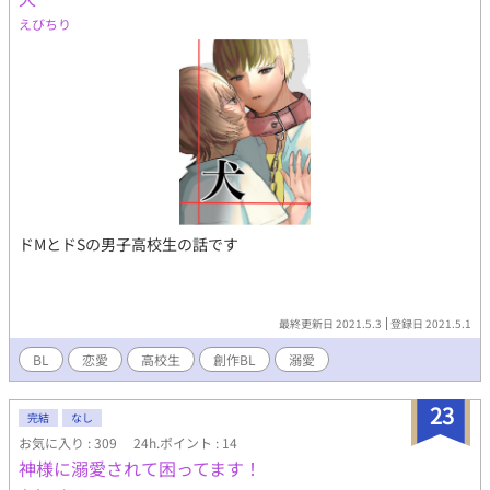
えびちり
ドMとドSの男子高校生の話です
最終更新日 2021.5.3
登録日 2021.5.1
BL
恋愛
高校生
創作BL
溺愛
23
完結
なし
お気に入り : 309
24h.ポイント : 14
神様に溺愛されて困ってます！