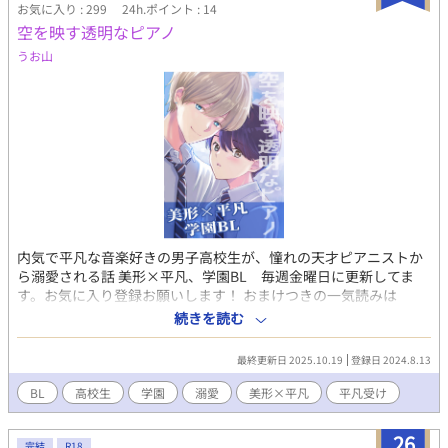
お気に入り : 299
24h.ポイント : 14
空を映す透明なピアノ
うお山
内気で平凡な音楽好きの男子高校生が、憧れの天才ピアニストか
ら溺愛される話 美形×平凡、学園BL 毎週金曜日に更新してま
す。お気に入り登録お願いします！ おまけつきの一気読みは
https://t.co/fY7k06D6kR（kindleインディーズ アソシエイト）
続きを読む
ファンボで先行配信してます https://uoyama.fanbox.cc/
最終更新日 2025.10.19
登録日 2024.8.13
BL
高校生
学園
溺愛
美形×平凡
平凡受け
26
完結
R18