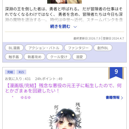
深淵の王を倒した者は、勇者と呼ばれる。 だが冒険者の仕事はそ
れでなくなるわけではなく、 勇者を含め、冒険者たちは今日も深
淵の魔物を退治する…。 時代は中世～近代、スチームパンクを含
む、ハイファンタジー世界のバトルアクションBL漫画です。 勇者
続きを読む
×魔術師 R18 異種姦（触手）あります。 魔術師総受けです。
最終更新日 2026.7.9
登録日 2024.4.7
BL漫画
アクション・バトル
ファンタジー
創作BL
触手姦
執着攻め
クール受け
溺愛
9
完結
R15
お気に入り : 431
24h.ポイント : 49
【漫画版/完結】残念な悪役の元王子に転生したので、何
とかざまぁを回避したい！
* ゆるゆ
書籍情報