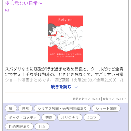
少し危ない日常〜
Rg
スパダリなのに溺愛が行き過ぎた攻め昂良と、クールだけど全肯
定で甘え上手な受け朔斗の、ときどき危なくて、すごく甘い日常
ショート漫画まとめです。 週2更新（火曜20:30／金曜21:00） /1
ページ〜短篇中心。 ほのぼの回の合間に、時々R18や少し暗めの
続きを読む
お話も入ります。 ※オリジナルBL小説「Rely on』の漫画短編集
です。 完結済みの一期、現在執筆中の二期のその後の二人の話な
最終更新日 2026.8.4
登録日 2025.11.7
のでかなりネタバレ含みます。ご注意ください。
BL
日常
シリアス展開・過去回想編あり
ショート漫画
ギャグ・コメディ
恋愛
オリジナル
4コマ
性的表現あり
甘々