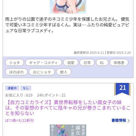
雨上がりの公園で迷子のネコミミ少年を保護したお兄さん。 健気
で可愛いネコミミ少年すばるくん。実は… ふたりの純愛ピュアピ
ュアな日常ラブコメディ。
最終更新日 2025.4.11
登録日 2025.3.26
ショタ
ギャグ・コメディ
溺愛
日常
BL
体格差
ほのぼの
おにショタ
獣人
21
連載中
なし
お気に入り : 619
24h.ポイント : 21
【自力コミカライズ】異世界転移をしたい腐女子の妹
は、その妄想のすべてに陰キャの兄が巻きこまれているこ
とを知らない
ばつ森⚡️8/22新刊
書籍情報