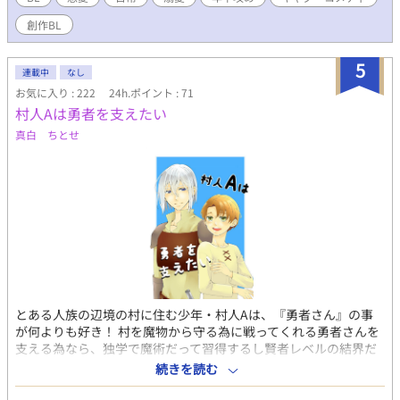
創作BL
5
連載中
なし
お気に入り : 222
24h.ポイント : 71
村人Aは勇者を支えたい
真白 ちとせ
とある人族の辺境の村に住む少年・村人Aは、『勇者さん』の事
が何よりも好き！ 村を魔物から守る為に戦ってくれる勇者さんを
支える為なら、独学で魔術だって習得するし賢者レベルの結界だ
って張り巡らせちゃいます！！ これはちょっとばかり愛が深くて
続きを読む
狭かった村人の少年が、勇者さんへの溢れる感情を礎に莫大な力
を手に入れてしまったのに、望んでいるのは勇者さんとの幸せな