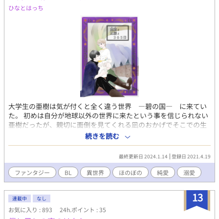
ひなとはっち
大学生の亜樹は気が付くと全く違う世界 ―碧の国― に来てい
た。 初めは自分が地球以外の世界に来たという事を信じられない
亜樹だったが、親切に面倒を見てくれる凪のおかげでそこでの生
活を受け入れ始めた。 碧の国の事を勉強しながら元の世界に帰る
続きを読む
方法を探す亜樹の前に、ある日碧の国の王が現れ、亜樹は王とと
もに国を治める神子であると言い、亜樹を王宮に連れて行ってし
最終更新日 2024.1.14
登録日 2021.4.19
まう。 亜樹を国の至宝だと言いながら冷たい態度をとる王様に戸
惑う亜樹だが・・・。 基本的にほのぼのしたお話にしたいと思っ
ファンタジー
BL
異世界
ほのぼの
純愛
溺愛
ています。進展がゆっくりですが、付き合っていただけたら嬉し
いです。
13
連載中
なし
お気に入り : 893
24h.ポイント : 35