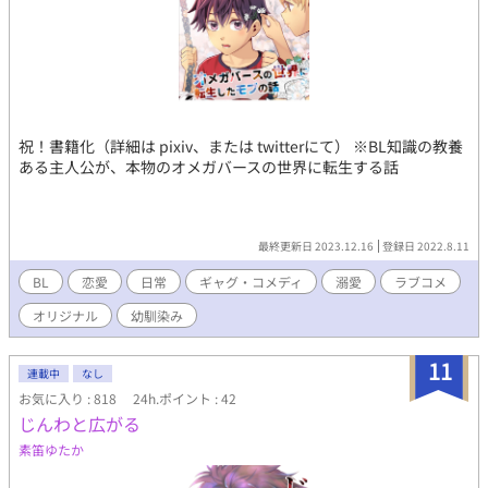
祝！書籍化（詳細は pixiv、または twitterにて） ※BL知識の教養
ある主人公が、本物のオメガバースの世界に転生する話
最終更新日 2023.12.16
登録日 2022.8.11
BL
恋愛
日常
ギャグ・コメディ
溺愛
ラブコメ
オリジナル
幼馴染み
11
連載中
なし
お気に入り : 818
24h.ポイント : 42
じんわと広がる
素笛ゆたか