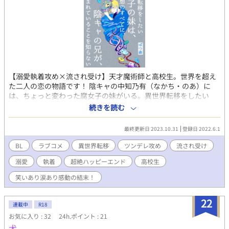
【溺愛執着攻め×流され受け】天才魔術師と高校生。世界を超え
た二人の恋の物語です！ 陰キャの中知乃有（なかち・のあ）に
は、ちょっと変わった腐女子の妹がいる。異世界転移をしたい
妹・羽里（うり）の代わりに、なぜか乃有が巻き込まれ、ありと
続きを読む
あらゆる異世界に飛ばされてしまうことに。しかし、毎回、違う
世界に来ているはずなのに、どこの世界にも必ず、乃有の近くに
最終更新日 2023.10.31
登録日 2022.6.1
は、おかしなツンデレが現れる。色んな世界のツンデレは、なぜ
か、一番はじめに行った世界の、天才魔術師・ヒューにそっく
BL
ラブコメ
異世界転移
ツンデレ攻め
流され受け
り。「一体、なんだろうこの既視感？どうしてこんなに似てる
溺愛
執着
超絶ハッピーエンド
高校生
の？！どういうこと？！」だけど、乃有は、あることに気がつい
て…？ヒューとノアの世界を超えた純愛の物語。 【※※ＮＬ表現
笑いあり涙あり感動の結末！
はありません。ＢＬです！】 完結済みの原作小説は「ばつ森」の
マイページからどうぞ。 更新状況はTwitterでお知らせしていま
22
す。 はじめて漫画を描くのでつたないですが、どうぞよろしくお
連載中
R18
願いします！
お気に入り : 32
24h.ポイント : 21
犬