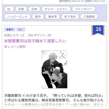
最終更新日 2025.8.14
登録日 2025.5.19
BL
恋愛
日常
ギャグ・コメディ
ファンタジー
ハッピーエンド
創作
異世界
年下攻め
三角関係
16
連載中
なし
お気に入り : 12
24h.ポイント : 28
氷壁御曹司は双子絡めて溺愛したい
あっ ふーこ賦夘
冷徹御曹司 × わけあり双子。 「黙っていれば氷壁、怒れば烈火」
と呼ばれる鷹取壱雄は、無自覚暴君御曹司。 そんな彼が助けられ
たのは──小悪魔みたいな双子の少年！？ 一途に懐かれ、甘えら