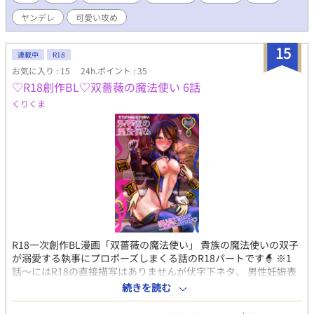
ヤンデレ
可愛い攻め
15
連載中
R18
お気に入り : 15
24h.ポイント : 35
♡R18創作BL♡双薔薇の魔法使い 6話
くりくま
R18一次創作BL漫画「双薔薇の魔法使い」 貴族の魔法使いの双子
が溺愛する執事にプロポーズしまくる話のR18パートです🧙 ※1
話〜にはR18の直接描写はありませんが伏字下ネタ、 男性妊娠表
現があるためR15にしております。 こちらから読めます ♡R15創
続きを読む
作BL♡双薔薇の魔法使い
https://www.alphapolis.co.jp/manga/552458178/409921296