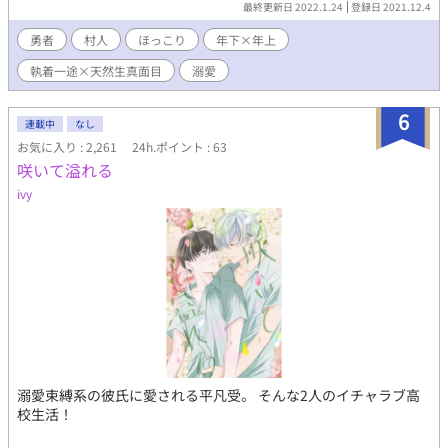
最終更新日 2022.1.24
登録日 2021.12.4
未来だけ、というお話です。
勇者
村人
ほっこり
年下×年上
執着一途×天然生真面目
溺愛
6
連載中
なし
お気に入り : 2,261
24h.ポイント : 63
咲いて溢れる
ivy
溺愛束縛系の彼氏に愛される平凡受。 そんな2人のイチャラブ高
校生活！