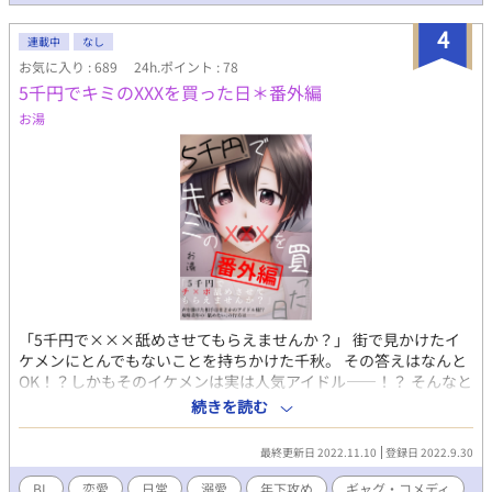
4
連載中
なし
お気に入り : 689
24h.ポイント : 78
5千円でキミのXXXを買った日＊番外編
お湯
「5千円で×××舐めさせてもらえませんか？」 街で見かけたイ
ケメンにとんでもないことを持ちかけた千秋。 その答えはなんと
OK！？しかもそのイケメンは実は人気アイドル――！？ そんなと
んでもない出会いのふたりも、いまは恋人同士！ ちょっとエッチ
続きを読む
な千秋と、そんな千秋が可愛い大牙の、可愛くて優しいほのぼの
番外編です ※本編は電子書籍配信中のため掲載していません
最終更新日 2022.11.10
登録日 2022.9.30
BL
恋愛
日常
溺愛
年下攻め
ギャグ・コメディ