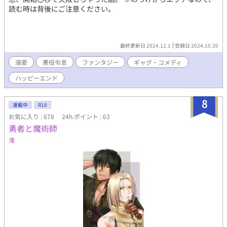
読む時は背後にご注意ください。
最終更新日 2024.12.1
登録日 2024.10.30
溺愛
悪役令息
ファンタジー
ギャグ・コメディ
ハッピーエンド
8
連載中
R18
お気に入り : 678
24h.ポイント : 63
勇者と魔術師
澪