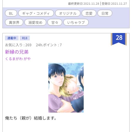
最終更新日 2021.11.28
登録日 2021.11.27
BL
ギャグ・コメディ
オリジナル
恋愛
日常
異世界
溺愛攻め
甘々
いちゃラブ
28
連載中
R18
お気に入り : 269
24h.ポイント : 7
新縁の兄弟
くるまがわ がや
俺たち（親が）結婚します。