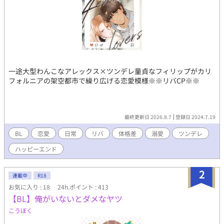
一途大型わんこなアレックス×ツンデレ童貞なフィリップがカリ
フォルニアの架空都市で繰り広げる恋愛模様※※リバCP※※
最終更新日 2026.8.7
登録日 2024.7.19
BL
恋愛
日常
リバ
体格差
溺愛
ツンデレ
ハッピーエンド
2
連載中
R18
お気に入り : 18
24h.ポイント : 413
【BL】俺がいないとダメなヤツ
こうぼく