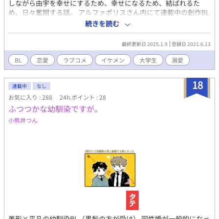
しながら由宇を幸せにするため、幸せになるため、結ばれるた
め、日々奮闘する話。 アルファポリスさん内にて連載中の創作BL
小説「君のいちばんになるために」の番外編的な単発漫画です。
続きを読む
文字じゃなくて絵で描きたいと思ったところを描く予定です。 小
説よりもさらにギャグ感強めです。 ※不定期更新です
最終更新日 2025.1.9
登録日 2021.6.13
BL
恋愛
ラブコメ
イケメン
大学生
溺愛
18
連載中
なし
お気に入り : 288
24h.ポイント : 28
ふつつかな幼馴染ですが。
小熊井つん
美形×平凡の幼馴染BL（黒髪の方が受け） 同性婚が一般的になっ