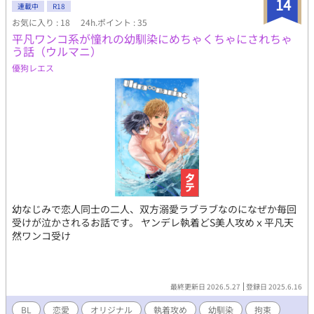
14
連載中
R18
お気に入り : 18
24h.ポイント : 35
平凡ワンコ系が憧れの幼馴染にめちゃくちゃにされちゃ
う話（ウルマニ）
優狗レエス
幼なじみで恋人同士の二人、双方溺愛ラブラブなのになぜか毎回
受けが泣かされるお話です。 ヤンデレ執着どS美人攻めｘ平凡天
然ワンコ受け
最終更新日 2026.5.27
登録日 2025.6.16
BL
恋愛
オリジナル
執着攻め
幼馴染
拘束