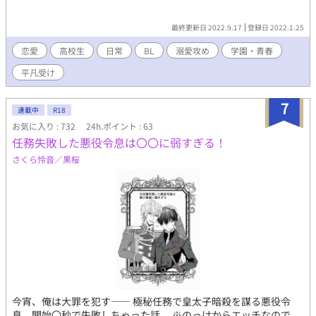
最終更新日 2022.9.17
登録日 2022.1.25
恋愛
高校生
日常
BL
溺愛攻め
学園・青春
平凡受け
7
連載中
R18
お気に入り : 732
24h.ポイント : 63
任務失敗した悪役令息は〇〇に弱すぎる！
さくら怜音／黒桜
今宵、俺は大罪を犯す―― 極秘任務で皇太子暗殺を謀る悪役令
息、開始〇秒で失敗しちゃった話。 ※のっけからエッチなので、