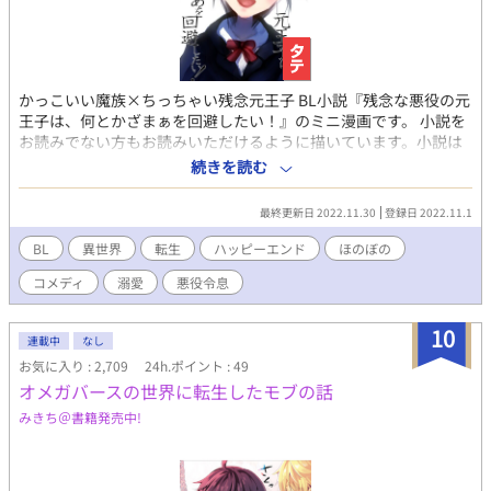
かっこいい魔族×ちっちゃい残念元王子 BL小説『残念な悪役の元
王子は、何とかざまぁを回避したい！』のミニ漫画です。 小説を
お読みでない方もお読みいただけるように描いています。小説は
R18、漫画はR15くらいです。 自作の絵に戻しました！（笑） 皆
続きを読む
さまの応援のおかげで『もふもふ獣人に転生したら、最愛の推し
に溺愛されています』書籍化、心から、ありがとうございます！
最終更新日 2022.11.30
登録日 2022.11.1
BL
異世界
転生
ハッピーエンド
ほのぼの
コメディ
溺愛
悪役令息
10
連載中
なし
お気に入り : 2,709
24h.ポイント : 49
オメガバースの世界に転生したモブの話
みきち＠書籍発売中!