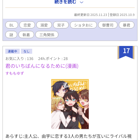
れ、時に翻弄され……気づけば独占欲が止まらない。 「俺の側か
続きを読む
ら逃げられると思うな」 危険な支配か、とろける溺愛か。 御曹司
と双子が織りなす、甘くて危ういラブストーリー。
最終更新日 2025.11.23
登録日 2025.10.9
BL
恋愛
溺愛
双子
ショタおに
御曹司
暴君
謎
執着
三角関係
17
連載中
なし
お気に入り : 136
24h.ポイント : 28
君のいちばんになるために(漫画)
すももゆず
あらすじ:主人公、由宇に恋する3人の男たちが互いにライバル視