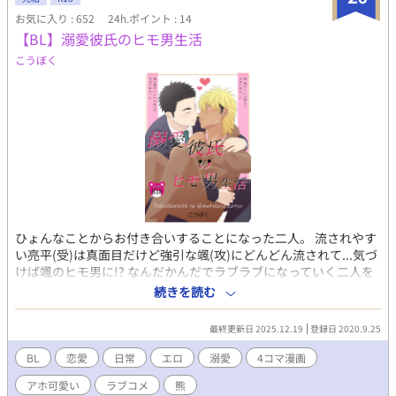
お気に入り : 652
24h.ポイント : 14
【BL】溺愛彼氏のヒモ男生活
こうぼく
ひょんなことからお付き合いすることになった二人。 流されやす
い亮平(受)は真面目だけど強引な颯(攻)にどんどん流されて...気づ
けば颯のヒモ男に!? なんだかんだでラブラブになっていく二人を
温かい目で見守ってやって下さい❤ ※二人の出会い(000話)以降は
続きを読む
4コマ漫画になります。
最終更新日 2025.12.19
登録日 2020.9.25
BL
恋愛
日常
エロ
溺愛
4コマ漫画
アホ可愛い
ラブコメ
熊