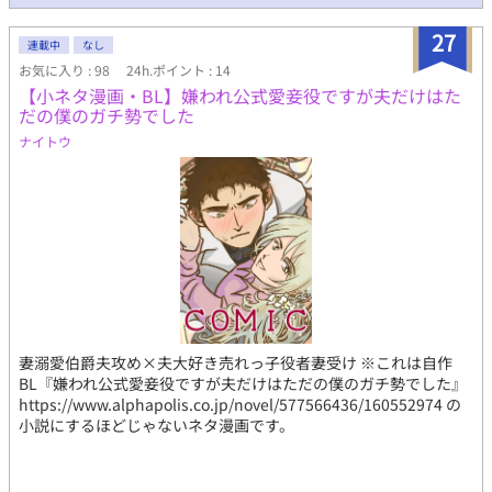
27
連載中
なし
お気に入り : 98
24h.ポイント : 14
【小ネタ漫画・BL】嫌われ公式愛妾役ですが夫だけはた
だの僕のガチ勢でした
ナイトウ
妻溺愛伯爵夫攻め×夫大好き売れっ子役者妻受け ※これは自作
BL『嫌われ公式愛妾役ですが夫だけはただの僕のガチ勢でした』
https://www.alphapolis.co.jp/novel/577566436/160552974 の
小説にするほどじゃないネタ漫画です。