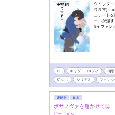
ツイッター
ります) c
コレートを
ールが強す
Sイヴァン
BL
ギャグ・コメディ
相思
切ない
シリアス
ファンタ
連載中
R15
ボサノヴァを聴かせて②
じーじゃん