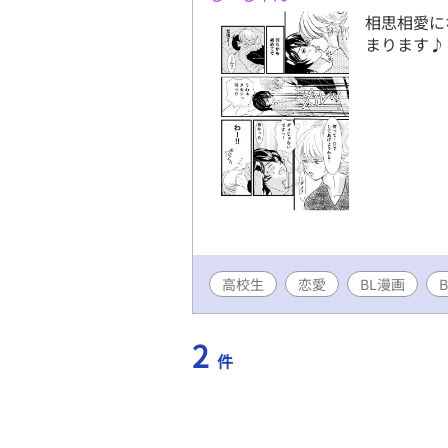
相思相愛に
まります♪
高校生
恋愛
BL漫画
B
2
件