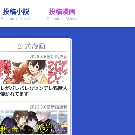
投稿小説
投稿漫画
Submitted Novels
Submitted Manga
2026.8.6最新話更新
レがバレバレなツンデレ猫獣人
懐かれてます
2026.8.6最新話更新