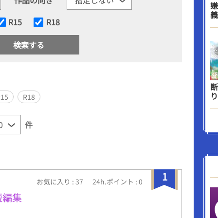
嫌
義
R15
R18
断
り
R15
R18
件
1
お気に入り : 37
24h.ポイント : 0
短編集