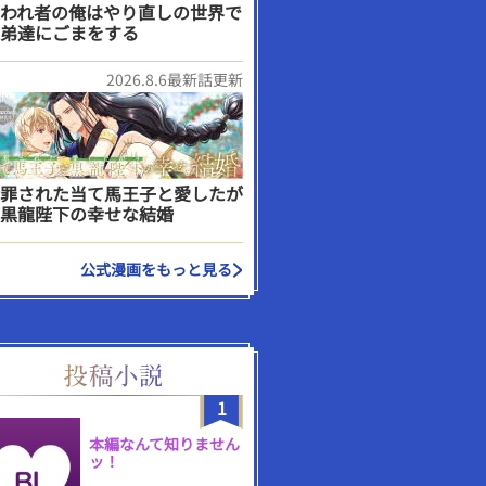
われ者の俺はやり直しの世界で
弟達にごまをする
2026.8.6最新話更新
罪された当て馬王子と愛したが
黒龍陛下の幸せな結婚
公式漫画をもっと見る
1
本編なんて知りません
ッ！