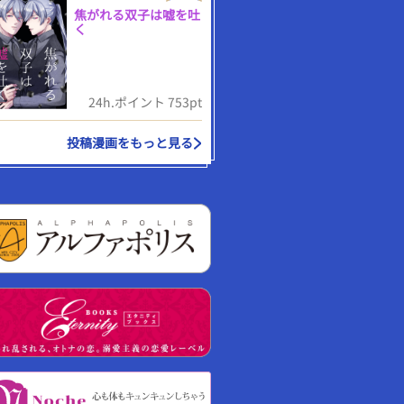
焦がれる双子は嘘を吐
く
24h.ポイント 753pt
投稿漫画をもっと見る