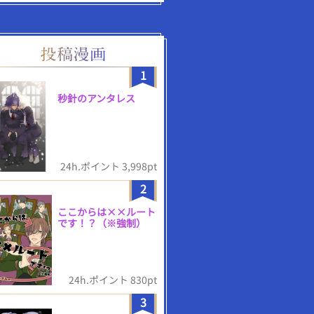
1
秒針のアンタレス
24h.ポイント 3,998pt
2
ここからは××ルート
です！？（※強制）
24h.ポイント 830pt
3