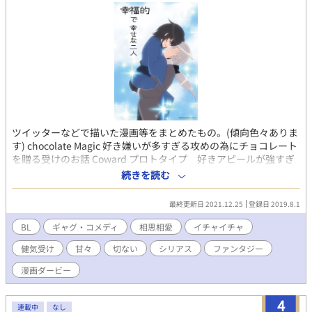
ツイッターなどで描いた漫画等をまとめたもの。(傾向色々ありま
す) chocolate Magic 好き嫌いが多すぎる攻めの為にチョコレート
を贈る受けのお話 Coward プロトタイプ 好きアピールが強すぎ
る攻めに振り回せるツンデレ受けのお話 黒髪ドSイヴァンとザハ
続きを読む
ール ドS双子のちょっと過激な愛情表現
最終更新日 2021.12.25
登録日 2019.8.1
BL
ギャグ・コメディ
相思相愛
イチャイチャ
健気受け
甘々
切ない
シリアス
ファンタジー
漫画ダービー
4
連載中
なし