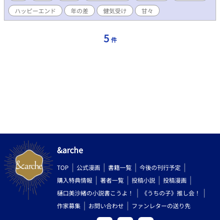
すが、よろしくおねがいします。
ハッピーエンド
年の差
健気受け
甘々
5
件
&arche
TOP
公式漫画
書籍一覧
今後の刊行予定
購入特典情報
著者一覧
投稿小説
投稿漫画
樋口美沙緒の小説書こうよ！
《うちの子》推し会！
作家募集
お問い合わせ
ファンレターの送り先