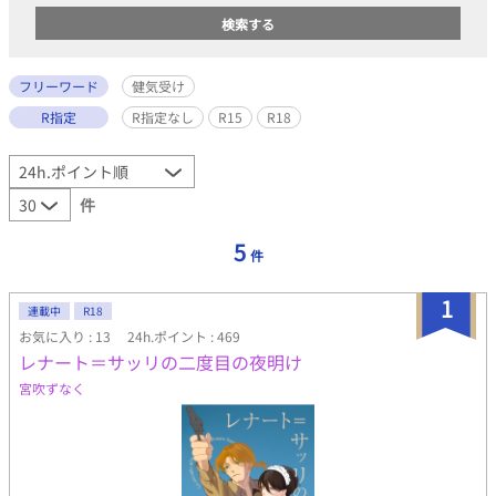
フリーワード
健気受け
R指定
R指定なし
R15
R18
件
5
件
1
連載中
R18
お気に入り : 13
24h.ポイント : 469
レナート＝サッリの二度目の夜明け
宮吹ずなく