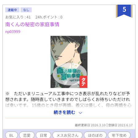
5
連載中
なし
お気に入り : 41
24h.ポイント : 0
南くんの秘密の家庭事情
np03999
※ ただいまリニューアル工事中につき表示が乱れたりなどが予
想されます。随時直していきますのでしばらくお待ちいただけれ
ば幸いです。 15歳のとき母が再婚。義父は優しく、母の再婚を心
から祝福しているが義父の弟、優春（ゆうは）が苦手な蒼清（そ
続きを読む
うせい）。 独特の雰囲気を持つ優春の色気が15歳の蒼清には刺激
が強くて、以来それとなく優春を避けてきたが、優春はなにかと
最終更新日 2026.3.10
登録日 2023.6.17
理由をつけて蒼清を構いたがり…。 メスお兄さんが描きたくて、
衝動的に描いてしまいました。のんびり更新になるかなと思いま
BL
恋愛
日常
メスお兄さん
ほのぼの
年下攻め