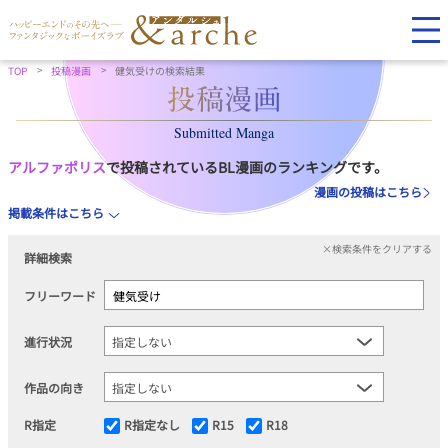
TOP
投稿漫画
健気受けの検索結果
Submitted Manga
アルファポリス
で投稿されているBL漫画のランキングです。
漫画の投稿はこちら
掲載条件はこちら
×検索条件をクリアする
詳細検索
フリーワード
進行状況
作品の向き
R指定
R指定なし
R15
R18