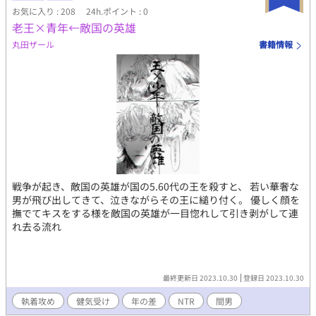
お気に入り : 208
24h.ポイント : 0
老王×青年←敵国の英雄
丸田ザール
書籍情報
戦争が起き、敵国の英雄が国の5.60代の王を殺すと、 若い華奢な
男が飛び出してきて、泣きながらその王に縋り付く。 優しく顔を
撫でてキスをする様を敵国の英雄が一目惚れして引き剥がして連
れ去る流れ
最終更新日 2023.10.30
登録日 2023.10.30
執着攻め
健気受け
年の差
NTR
間男