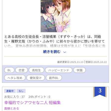
とある高校の生徒会長・涼屋橘果（すずや・きっか）は、同級
生・雁野文哉（かりの・ふみや）に前々から密かに想いを寄せて
いた。 夏休み直前の放課後、橘果は文哉が友人に「生徒会長に告
白して、8月31日の納涼花火でキスしろ」と命令され、「男相手
続きを読む
にそれは無理だ」と返答しているところを目撃する。 その直後本
当に告白しに来た文哉に対し、橘果はそれを承諾した。 8月31日
最終更新日 2025.11.13
登録日 2025.10.22
にこの関係が終わるとしても、夏休みの間だけでも好きな人との
思い出が欲しかったから。 愛は深いけど肝心なところがキマらな
BL
恋愛
高校生
ハッピーエンド
学園
いヘタレ攻め×最初から諦め気味の健気受けの、37日間の夏休み
ヘタレ攻め
健気受け
創作BL
で思い出たくさんつくるBL！
3
連載中
なし
お気に入り : 37
24h.ポイント : 0
幸福的でシアワセな二人 短編集
面蛸とおる