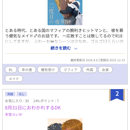
とある時代、とある国のマフィアの腕利きヒットマンと、 彼を慕
う健気なメイド♂のお話です。 一応致すことは致してるのでR18
にしてますが、 ふわーお❤️なシーンは少なめ、ゴルゴ13くらいの
性描写です。 モブが出てきたり攻めがフェしたり色々やりたい放
続きを読む
題なのでNGが少なめの方向けですが、 お楽しみいただけました
ら幸いです。
最終更新日 2026.8.6
登録日 2025.12.15
BL
年の差
健気受け
マフィア
外国
女装
メイド
2
完結
なし
お気に入り : 30
24h.ポイント : 7
8月31日におわかれするDK
天宮らいか