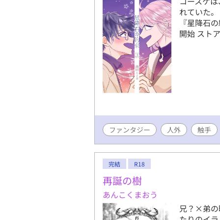
コースケは
れていた。
『星降石の約
開始 スト
ファンタジー
人外
触手
完結
R18
再誕の樹
あんこくまおう
兄？×弟の
たりのイラ