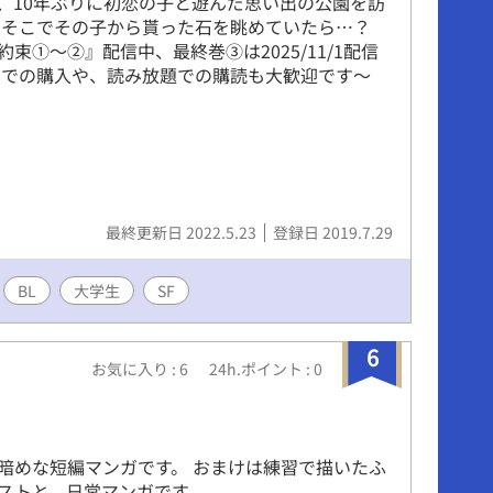
、10年ぶりに初恋の子と遊んだ思い出の公園を訪
 そこでその子から貰った石を眺めていたら…？
束①～②』配信中、最終巻③は2025/11/1配信
アでの購入や、読み放題での購読も大歓迎です～
最終更新日 2022.5.23
登録日 2019.7.29
BL
大学生
SF
6
お気に入り : 6
24h.ポイント : 0
暗めな短編マンガです。 おまけは練習で描いたふ
ストと、日常マンガです。