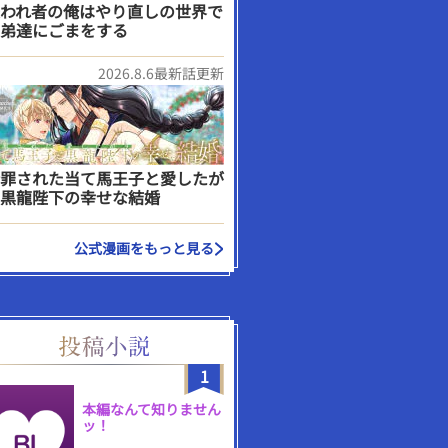
われ者の俺はやり直しの世界で
弟達にごまをする
2026.8.6最新話更新
罪された当て馬王子と愛したが
黒龍陛下の幸せな結婚
公式漫画をもっと見る
1
本編なんて知りません
ッ！