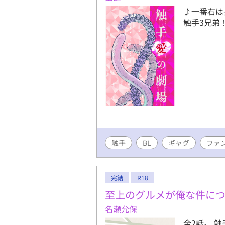
♪一番右は
触手3兄弟
触手
BL
ギャグ
ファ
完結
R18
至上のグルメが俺な件に
名瀬允保
全2話。 