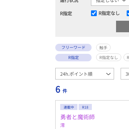
R指定なし
R指定
フリーワード
触手
R指定
R指定なし
6
件
連載中
R18
勇者と魔術師
澪