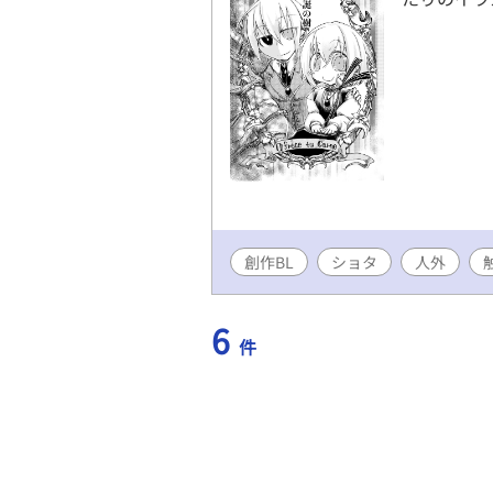
創作BL
ショタ
人外
6
件