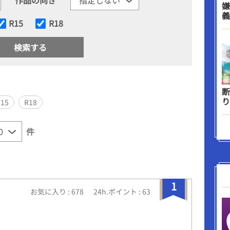
嫌
義
R15
R18
断
り
R15
R18
件
1
お気に入り : 678
24h.ポイント : 63