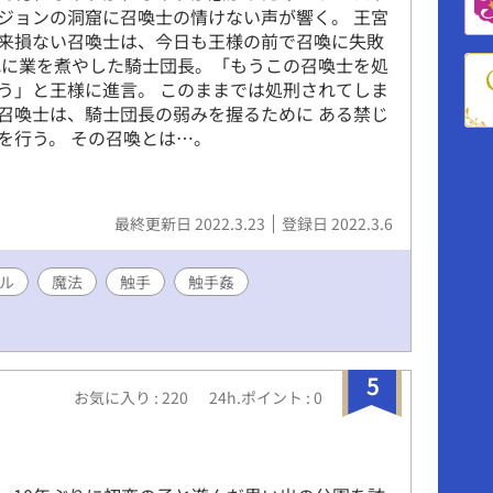
ジョンの洞窟に召喚士の情けない声が響く。 王宮
来損ない召喚士は、今日も王様の前で召喚に失敗
れに業を煮やした騎士団長。「もうこの召喚士を処
う」と王様に進言。 このままでは処刑されてしま
召喚士は、騎士団長の弱みを握るために ある禁じ
を行う。 その召喚とは…。
最終更新日 2022.3.23
登録日 2022.3.6
ル
魔法
触手
触手姦
5
お気に入り : 220
24h.ポイント : 0