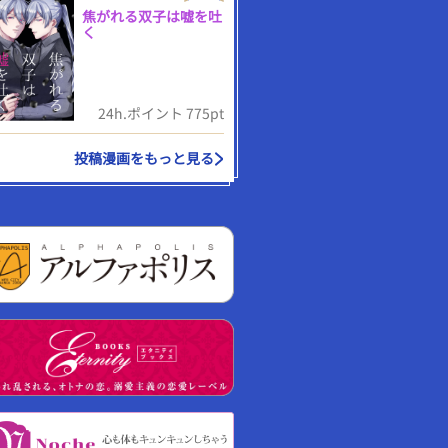
焦がれる双子は嘘を吐
く
24h.ポイント 775pt
投稿漫画をもっと見る