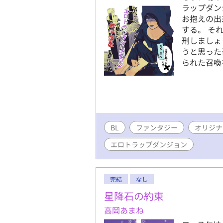
ラップダン
お抱えの出
する。 そ
刑しましょ
うと思った
られた召喚
BL
ファンタジー
オリジナ
エロトラップダンジョン
完結
なし
星降石の約束
高岡あまね