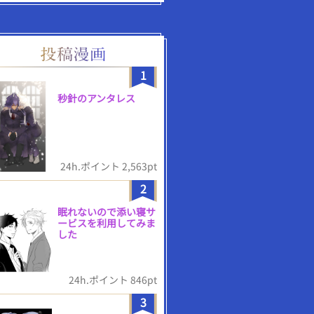
1
秒針のアンタレス
24h.ポイント 2,563pt
2
眠れないので添い寝サ
ービスを利用してみま
した
24h.ポイント 846pt
3