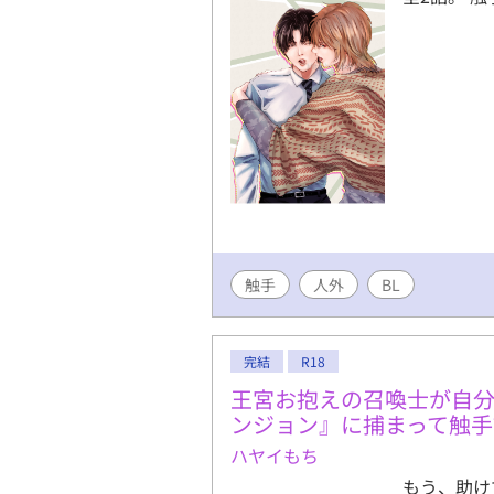
触手
人外
BL
完結
R18
王宮お抱えの召喚士が自
ンジョン』に捕まって触
ハヤイもち
もう、助け