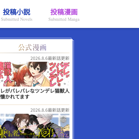
投稿小説
投稿漫画
Submitted Novels
Submitted Manga
2026.8.6最新話更新
レがバレバレなツンデレ猫獣人
懐かれてます
2026.8.6最新話更新