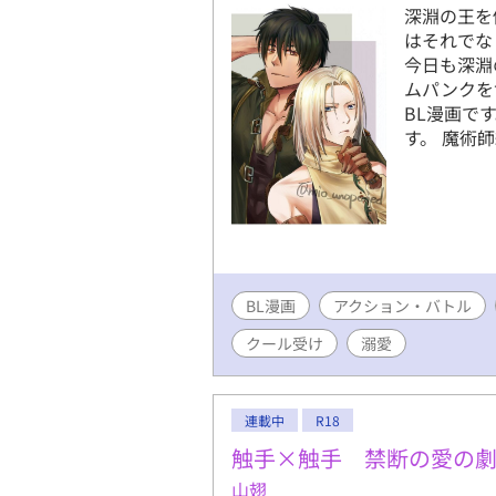
深淵の王を
はそれでな
今日も深淵
ムパンクを
BL漫画で
す。 魔術
BL漫画
アクション・バトル
クール受け
溺愛
連載中
R18
触手×触手 禁断の愛の
山翅