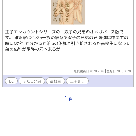
王子エンカウントシリーズの 双子の兄弟のオメガバース版で
す。 碓氷家は代々α一族の家系で双子の兄弟の兄 陽弥は中学生の
時にΩがだと分かると弟 αの佑弥と引き離されるが高校生になった
弟の佑弥が陽弥の元へ来るが…
最終更新日 2020.2.28
登録日 2020.2.28
BL
ふたご兄弟
高校生
王子さま
1
件