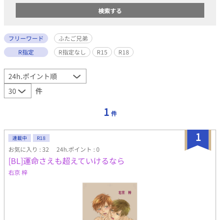
フリーワード
ふたご兄弟
R指定
R指定なし
R15
R18
件
1
件
1
連載中
R18
お気に入り : 32
24h.ポイント : 0
[BL]運命さえも超えていけるなら
右京 梓