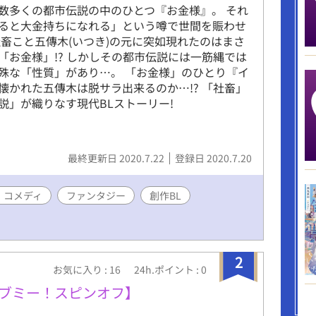
数多くの都市伝説の中のひとつ『お金様』。 それ
ると大金持ちになれる」という噂で世間を賑わせ
社畜こと五傳木(いつき)の元に突如現れたのはまさ
「お金様」!? しかしその都市伝説には一筋縄では
殊な「性質」があり…。 「お金様」のひとり『イ
懐かれた五傳木は脱サラ出来るのか…!? 「社畜」
説」が織りなす現代BLストーリー!
最終更新日 2020.7.22
登録日 2020.7.20
・コメディ
ファンタジー
創作BL
2
お気に入り : 16
24h.ポイント : 0
dy【ギブミー！スピンオフ】