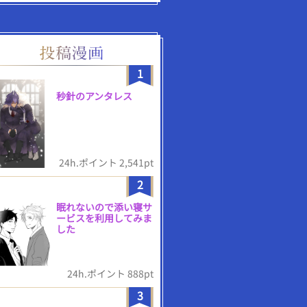
1
秒針のアンタレス
24h.ポイント 2,541pt
2
眠れないので添い寝サ
ービスを利用してみま
した
24h.ポイント 888pt
3