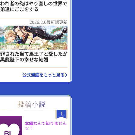
われ者の俺はやり直しの世界で
弟達にごまをする
2026.8.6最新話更新
罪された当て馬王子と愛したが
黒龍陛下の幸せな結婚
公式漫画をもっと見る
1
本編なんて知りません
ッ！