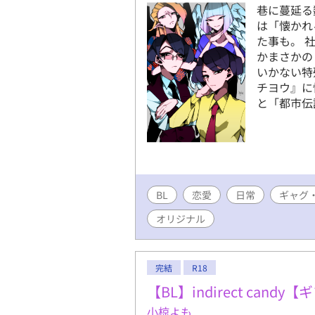
巷に蔓延る
は「懐かれ
た事も。 
かまさかの
いかない特
チヨウ』に
と「都市伝
BL
恋愛
日常
ギャグ
オリジナル
完結
R18
【BL】indirect can
小椋よも