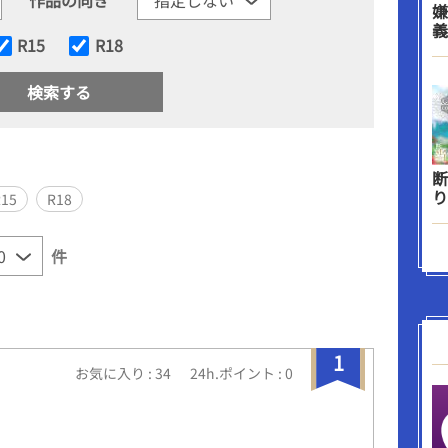
嫌
義
R15
R18
断
り
R15
R18
件
1
お気に入り : 34
24h.ポイント : 0