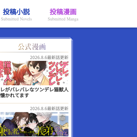
投稿小説
投稿漫画
Submitted Novels
Submitted Manga
2026.8.6最新話更新
レがバレバレなツンデレ猫獣人
懐かれてます
2026.8.6最新話更新