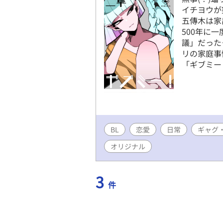
イチヨウが
五傳木は家
500年に
議」だった
リの家庭事
「ギブミー
BL
恋愛
日常
ギャグ
オリジナル
3
件