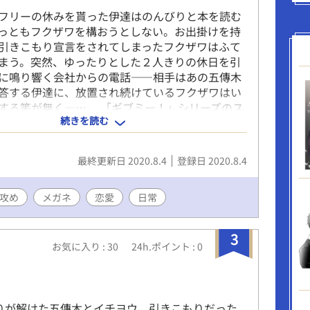
フリーの休みを貰った伊達はのんびりと本を読む
っともフクザワを構おうとしない。お出掛けを持
引きこもり宣言をされてしまったフクザワはふて
まう。突然、ゆったりとした２人きりの休日を引
に鳴り響く会社からの電話――相手はあの五傳木
答する伊達に、放置され続けているフクザワはい
する筈が無く―…。 「ギブミー！」シリーズのス
続きを読む
フクザワ×伊達の休日のお話。
最終更新日 2020.8.4
登録日 2020.8.4
S攻め
メガネ
恋愛
日常
3
お気に入り : 30
24h.ポイント : 0
】
蟠りが解けた五傳木とイチヨウ。引きこもりだった