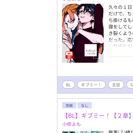
久々の１日
だけで、ち
ち掛けるも
寝をしてし
き裂くよう
だった。応
い気持ちが
ピンオフ、
BL
ギブミー！
主従
完結
なし
【BL】ギブミー！【２章
小椋よも
無事(？)