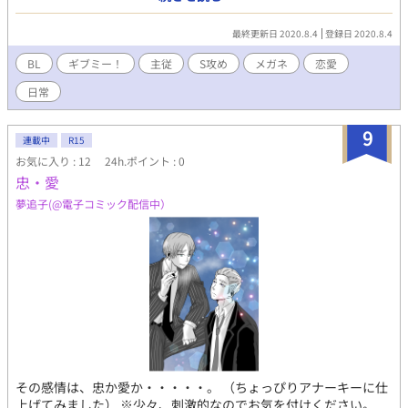
響く会社からの電話――相手はあの五傳木だった。応答する伊達
に、放置され続けているフクザワはいい気持ちがする筈が無く
最終更新日 2020.8.4
登録日 2020.8.4
―…。 「ギブミー！」シリーズのスピンオフ、フクザワ×伊達の
休日のお話。
BL
ギブミー！
主従
S攻め
メガネ
恋愛
日常
9
連載中
R15
お気に入り : 12
24h.ポイント : 0
忠・愛
夢追子(@電子コミック配信中）
その感情は、忠か愛か・・・・・。 （ちょっぴりアナーキーに仕
上げてみました） ※少々、刺激的なのでお気を付けください。