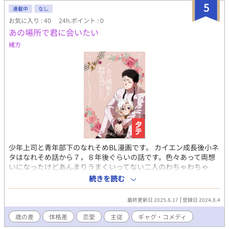
5
連載中
なし
お気に入り : 40
24h.ポイント : 0
あの場所で君に会いたい
緒方
少年上司と青年部下のなれそめBL漫画です。 カイエン成長後小ネ
タはなれそめ話から７，８年後ぐらいの話です。色々あって両想
いになったけどあんまりうまくいってない二人のわちゃわちゃ
話。 たまにイベント参加してるのでイベントの情報ものせてま
続きを読む
す。 別作品「憧憬」「シオンの日史」と同じ世界観です。
最終更新日 2025.8.17
登録日 2024.8.4
歳の差
体格差
恋愛
主従
ギャグ・コメディ