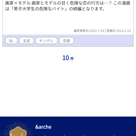
画家×モデル 画家とモデルの甘く危険な恋の行方は…？ この漫画
は「男子大学生の危険なバイト」の続編となります。
最終更新日 2022.7.24
登録日 2022.5.10
BL
主従
ヤンデレ
恋愛
10
件
&arche