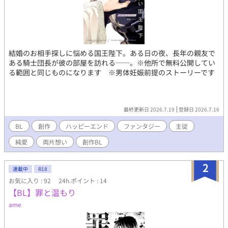
結婚のお相手探しに悩める国王陛下。ある日の夜、長年の親友で
ある騎士団長が彼の部屋を訪れる──。※他所で無料公開してい
る範囲と同じものになります ※男体妊娠前提のストーリーです
最終更新日 2026.7.19
登録日 2026.7.16
BL
創作
ハッピーエンド
ファンタジー
主従
純愛
両片想い
創作BL
2
連載中
R18
お気に入り : 92
24h.ポイント : 14
【BL】罪と温もり
ame