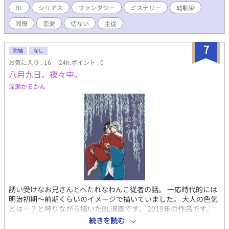
BL
シリアス
ファンタジー
ミステリー
幼馴染
同僚
恋愛
切ない
主従
7
完結
なし
お気に入り : 16
24h.ポイント : 0
八月九日、夜々中。
深瀬かるかん
誘い受けなお兄さんとへたれなわんこ従者の話。 一応時代的には
明治初期～前期くらいのイメージで描いていました。 大人の色気
とは…？と呻りながら描いたBL漫画です。 2019年の作品です。
ちなみにタイトルは「はちがつここのか、よるよなか。」と読み
続きを読む
ます。