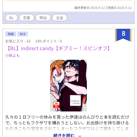
最終更新日 2020.9.12
登録日 2020.9.12
BL
恋愛
明治
主従
8
完結
R18
お気に入り : 16
24h.ポイント : 0
【BL】indirect candy【ギブミー！スピンオフ】
小椋よも
久々の１日フリーの休みを貰った伊達はのんびりと本を読むだけ
で、ちっともフクザワを構おうとしない。お出掛けを持ち掛ける
も引きこもり宣言をされてしまったフクザワはふて寝をしてしま
う。突然、ゆったりとした２人きりの休日を引き裂くように鳴り
続きを読む