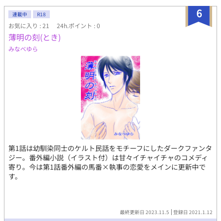
6
連載中
R18
お気に入り : 21
24h.ポイント : 0
薄明の刻(とき)
みなべゆら
第1話は幼馴染同士のケルト民話をモチーフにしたダークファンタ
ジー。番外編小説（イラスト付）は甘々イチャイチャのコメディ
寄り。今は第1話番外編の馬番×執事の恋愛をメインに更新中で
す。
最終更新日 2023.11.5
登録日 2021.1.12