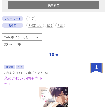
フリーワード
主従
R指定
R指定なし
R15
R18
件
10
件
1
連載中
R18
お気に入り : 4
24h.ポイント : 56
私のかわいい国王陛下
ヤコ