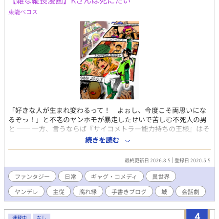
【雑な縦長漫画】Kさんは死にたい
東龍ベコス
「好きな人が生まれ変わるって！ よぉし、今度こそ両思いにな
るぞっ！」と不老のヤンホモが暴走したせいで苦しむ不死人の男
と ―― 一方、言うならば『サイコメトラー能力持ちの王様』はそ
の従者にえらくパワハラやら何やら思うところあり……？ とか
続きを読む
く、それに関連した者らのブツ切り話。 ※倫理観薄めの汚いダー
クファンタジーです ※「♂同性愛者がまぁぼちぼちいますよ」と
最終更新日 2026.8.5
登録日 2020.5.5
いう程度で、それがメインというわけでもないです キャラ属性で
言うと【性虐待被害者死にたがり/ネグレクト娘/悪食盗っ人/腐女
ファンタジー
日常
ギャグ・コメディ
異世界
子猫娘/監禁ヤンホモ/サイコメトラー猫口王様/←に粘着している
ヤンデレ
主従
腐れ縁
手書きブログ
城
会話劇
眉無し甘党/己を正当化するカニバetc】 ※男女CPもありますが、
それのR18はありません ※時系列バラバラに描いたものを改めて
時系列に並べ直しているので「最新のものが絵が上手い」という
4
連載中
なし