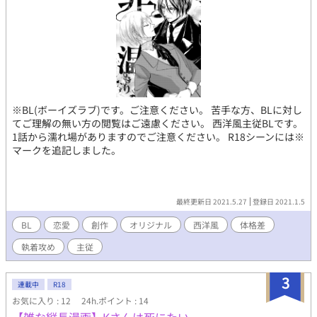
※BL(ボーイズラブ)です。ご注意ください。 苦手な方、BLに対し
てご理解の無い方の閲覧はご遠慮ください。 西洋風主従BLです。
1話から濡れ場がありますのでご注意ください。 R18シーンには※
マークを追記しました。
最終更新日 2021.5.27
登録日 2021.1.5
BL
恋愛
創作
オリジナル
西洋風
体格差
執着攻め
主従
3
連載中
R18
お気に入り : 12
24h.ポイント : 14