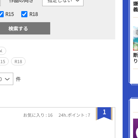
嫌
義
R15
R18
メ
断
り
R15
R18
件
1
お気に入り : 16
24h.ポイント : 7
ン