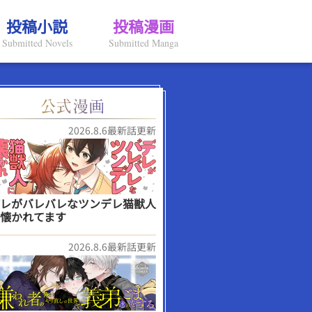
投稿小説
投稿漫画
Submitted Novels
Submitted Manga
2026.8.6最新話更新
レがバレバレなツンデレ猫獣人
懐かれてます
2026.8.6最新話更新