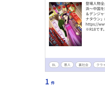
登場人物全
浜〜中国を
＆デンジャ
ナタウン」
https://ww
※R18です
BL
悪人
裏社会
クラ
1
件