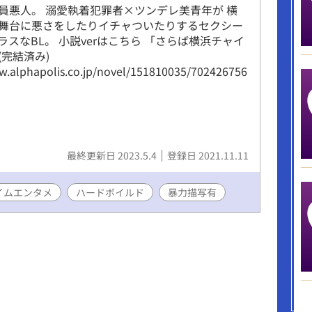
員悪人。 溺愛執着犯罪者×ツンデレ美青年が 横
舞台に悪さをしたりイチャついたりするセクシー
ラスなBL。 小説verはこちら 「さらば横浜チャイ
(完結済み)
w.alphapolis.co.jp/novel/151810035/702426756
。
最終更新日 2023.5.4
登録日 2021.11.11
イムエンタメ
ハードボイルド
暴力描写有