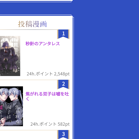
1
秒針のアンタレス
24h.ポイント 2,548pt
2
焦がれる双子は嘘を吐
く
24h.ポイント 582pt
3