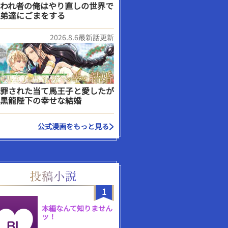
われ者の俺はやり直しの世界で
弟達にごまをする
2026.8.6最新話更新
罪された当て馬王子と愛したが
黒龍陛下の幸せな結婚
公式漫画をもっと見る
1
本編なんて知りません
ッ！