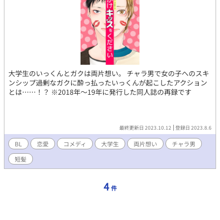
大学生のいっくんとガクは両片想い。 チャラ男で女の子へのスキ
ンシップ過剰なガクに酔っ払ったいっくんが起こしたアクション
とは……！？ ※2018年〜19年に発行した同人誌の再録です
最終更新日 2023.10.12
登録日 2023.8.6
BL
恋愛
コメディ
大学生
両片想い
チャラ男
短髪
4
件