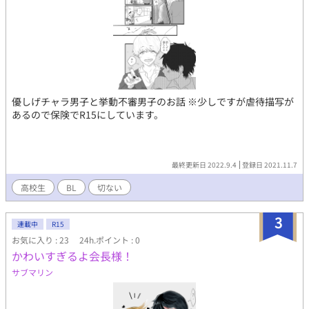
優しげチャラ男子と挙動不審男子のお話 ※少しですが虐待描写が
あるので保険でR15にしています。
最終更新日 2022.9.4
登録日 2021.11.7
高校生
BL
切ない
3
連載中
R15
お気に入り : 23
24h.ポイント : 0
かわいすぎるよ会長様！
サブマリン