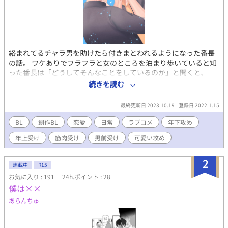
絡まれてるチャラ男を助けたら付きまとわれるようになった番長
の話。 ワケありでフラフラと女のところを泊まり歩いていると知
った番長は「どうしてそんなことをしているのか」と聞くと、
「アンタには関係ない」と姿を消すチャラ男。 しかしまたまた不
続きを読む
良に絡まれていてそれを助け自分の家に連れて行く。 「お前のそ
の顔見てると、放っておけねぇんだよ」 「…バカ、番長のバカ」
最終更新日 2023.10.19
登録日 2022.1.15
「なら責任持って抱かせてよ」 「───ハァッ！？」 という感じ
の学園ラブコメもどきBL。 再録本用に描き直した箇所があるた
BL
創作BL
恋愛
日常
ラブコメ
年下攻め
め、再録ネタがあります。
年上受け
筋肉受け
男前受け
可愛い攻め
2
連載中
R15
お気に入り : 191
24h.ポイント : 28
僕は××
あらんちゅ