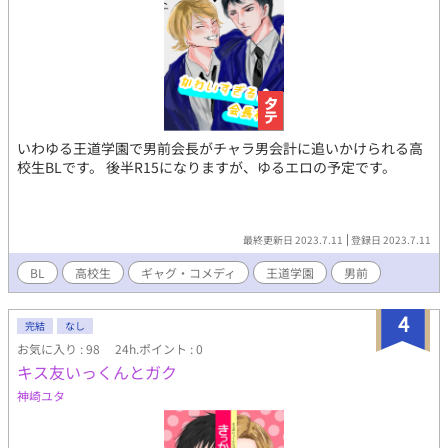
いわゆる王道学園で男前会長がチャラ男会計に追いかけられる高
校生BLです。 後半R15になりますが、ゆるエロの予定です。
最終更新日 2023.7.11
登録日 2023.7.11
BL
高校生
ギャグ・コメディ
王道学園
男前
4
完結
なし
お気に入り : 98
24h.ポイント : 0
キス友いっくんとガク
神崎ユタ