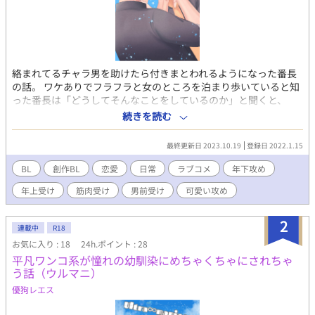
絡まれてるチャラ男を助けたら付きまとわれるようになった番長
の話。 ワケありでフラフラと女のところを泊まり歩いていると知
った番長は「どうしてそんなことをしているのか」と聞くと、
「アンタには関係ない」と姿を消すチャラ男。 しかしまたまた不
続きを読む
良に絡まれていてそれを助け自分の家に連れて行く。 「お前のそ
の顔見てると、放っておけねぇんだよ」 「…バカ、番長のバカ」
最終更新日 2023.10.19
登録日 2022.1.15
「なら責任持って抱かせてよ」 「───ハァッ！？」 という感じ
の学園ラブコメもどきBL。 再録本用に描き直した箇所があるた
BL
創作BL
恋愛
日常
ラブコメ
年下攻め
め、再録ネタがあります。
年上受け
筋肉受け
男前受け
可愛い攻め
2
連載中
R18
お気に入り : 18
24h.ポイント : 28
平凡ワンコ系が憧れの幼馴染にめちゃくちゃにされちゃ
う話（ウルマニ）
優狗レエス