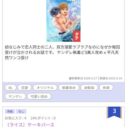
幼なじみで恋人同士の二人、双方溺愛ラブラブなのになぜか毎回
受けが泣かされるお話です。 ヤンデレ執着どS美人攻めｘ平凡天
然ワンコ受け
最終更新日 2026.5.27
登録日 2025.6.16
BL
恋愛
オリジナル
執着攻め
幼馴染
拘束
ヤンデレ
可愛い攻め
3
完結
なし
お気に入り : 4
24h.ポイント : 0
（ライス）ケーキバース