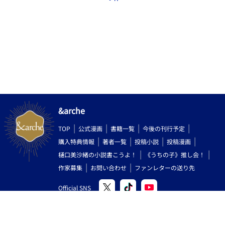
&arche
TOP
公式漫画
書籍一覧
今後の刊行予定
購入特典情報
著者一覧
投稿小説
投稿漫画
樋口美沙緒の小説書こうよ！
《うちの子》推し会！
作家募集
お問い合わせ
ファンレターの送り先
Official SNS