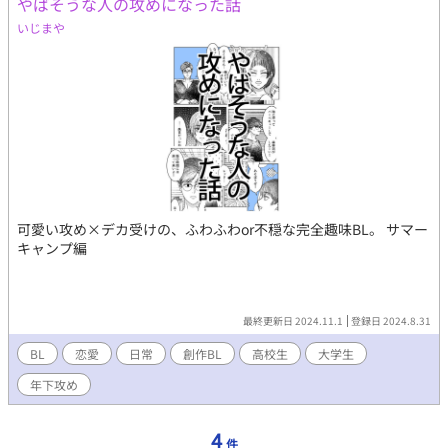
やばそうな人の攻めになった話
いじまや
可愛い攻め×デカ受けの、ふわふわor不穏な完全趣味BL。 サマー
キャンプ編
最終更新日 2024.11.1
登録日 2024.8.31
BL
恋愛
日常
創作BL
高校生
大学生
年下攻め
4
件