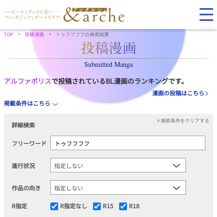
TOP
投稿漫画
トゥフフフフの検索結果
Submitted Manga
アルファポリス
で投稿されているBL漫画のランキングです。
漫画の投稿はこちら
掲載条件はこちら
×検索条件をクリアする
詳細検索
フリーワード
進行状況
作品の向き
R指定
R指定なし
R15
R18